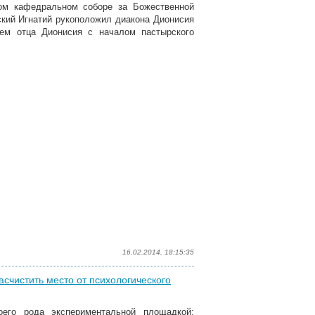
ом кафедральном соборе за Божественной
ский Игнатий рукоположил диакона Дионисия
ем отца Дионисия с началом пастырского
16.02.2014, 18:15:35
счистить место от психологического
оего рода экспериментальной площадкой: