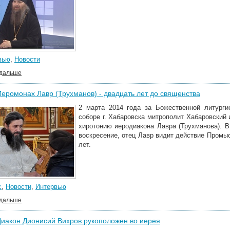
вью
,
Новости
 дальше
Иеромонах Лавр (Трухманов) - двадцать лет до священства
2 марта 2014 года за Божественной литург
соборе г. Хабаровска митрополит Хабаровский
хиротонию иеродиакона Лавра (Трухманова). 
воскресение, отец Лавр видит действие Промы
лет.
с
,
Новости
,
Интервью
 дальше
Диакон Дионисий Вихров рукоположен во иерея