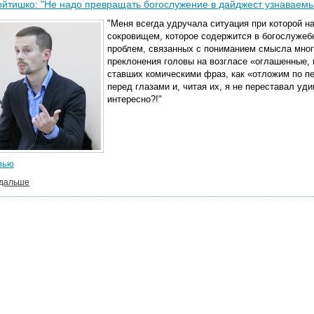
йтишко: "Не надо превращать богослужение в дайджест узнаваемы
"Меня всегда удручала ситуация при которой н
сокровищем, которое содержится в богослужебн
проблем, связанных с пониманием смысла мног
преклонения головы на возгласе «оглашенные, 
ставших комическими фраз, как «отложим по пе
перед глазами и, читая их, я не переставал уд
интересно?!"
вью
 дальше