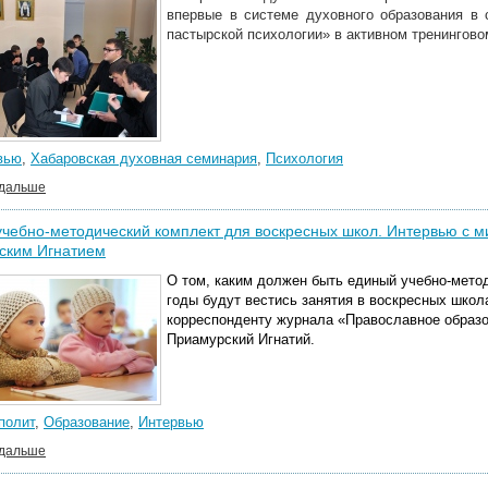
впервые в системе духовного образования в 
пастырской психологии» в активном тренингов
вью
,
Хабаровская духовная семинария
,
Психология
 дальше
чебно-методический комплект для воскресных школ. Интервью с 
ским Игнатием
О том, каким должен быть единый учебно-мето
годы будут вестись занятия в воскресных школ
корреспонденту журнала «Православное образо
Приамурский Игнатий.
полит
,
Образование
,
Интервью
 дальше