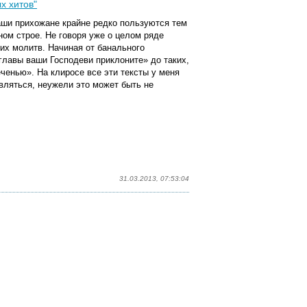
х хитов"
аши прихожане крайне редко пользуются тем
ом строе. Не говоря уже о целом ряде
их молитв. Начиная от банального
главы ваши Господеви приклоните» до таких,
ченью». На клиросе все эти тексты у меня
ивляться, неужели это может быть не
31.03.2013, 07:53:04