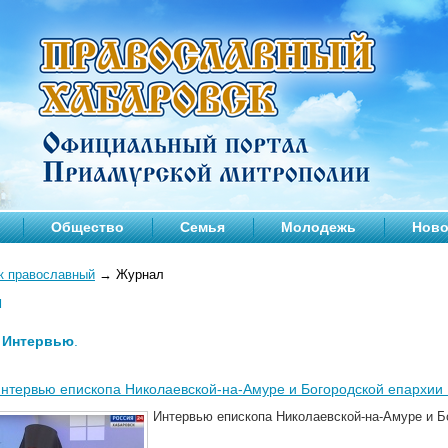
Общество
Семья
Молодежь
Ново
к православный
→
Журнал
л
—
Интервью
.
нтервью епископа Николаевской-на-Амуре и Богородской епархии
Интервью епископа Николаевской-на-Амуре и Б