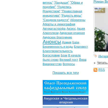
Роман Во
"Образ и
витязь"
"Ландыши"
подобие"
"Поделись
Рождеством"
"Православная
инициатива"
"Радость веры"
"Синдром радости"
Аборигены
Аборты и демография
Автокатастрофа
Аксиос
Акция
Алкоголизм
Амурская епархия
Амурское благочиние
Анонсы
Армия
Бари
Беременность и роды
Благовест
Благотворительность
Богословие
Брак
В начале
Интер
Вера
было слово
Великий пост
Читать
Викариатство
Вопросы
RSS
Показать все теги