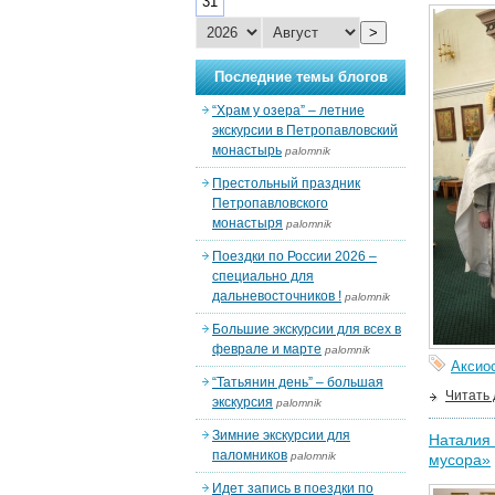
31
>
Последние темы блогов
“Храм у озера” – летние
экскурсии в Петропавловский
монастырь
palomnik
Престольный праздник
Петропавловского
монастыря
palomnik
Поездки по России 2026 –
специально для
дальневосточников !
palomnik
Большие экскурсии для всех в
феврале и марте
palomnik
Аксио
“Татьянин день” – большая
Читать
экскурсия
palomnik
Зимние экскурсии для
Наталия 
паломников
palomnik
мусора»
Идет запись в поездки по