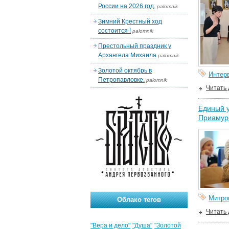
России на 2026 год.
palomnik
Зимний Крестный ход
состоится !
palomnik
Престольный праздник у
Архангела Михаила
palomnik
Золотой октябрь в
Интер
Петропавловке.
palomnik
Читать
Единый у
Приамур
Митро
Облако тегов
Читать
"Вера и дело"
"Душа"
"Золотой