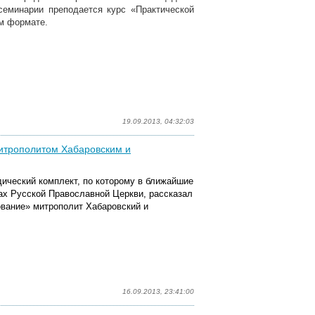
семинарии преподается курс «Практической
ом формате.
19.09.2013, 04:32:03
митрополитом Хабаровским и
дический комплект, по которому в ближайшие
ах Русской Православной Церкви, рассказал
вание» митрополит Хабаровский и
16.09.2013, 23:41:00