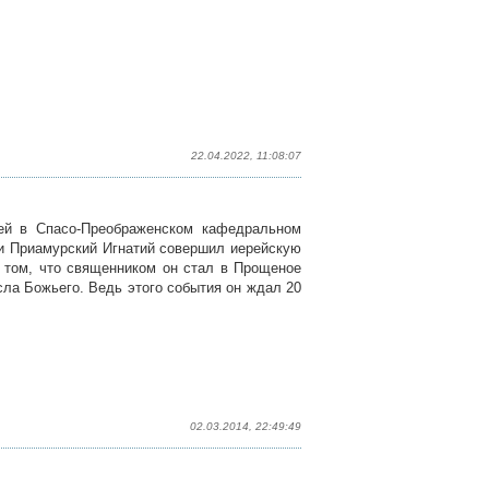
22.04.2022, 11:08:07
ией в Спасо-Преображенском кафедральном
 и Приамурский Игнатий совершил иерейскую
В том, что священником он стал в Прощеное
сла Божьего. Ведь этого события он ждал 20
02.03.2014, 22:49:49