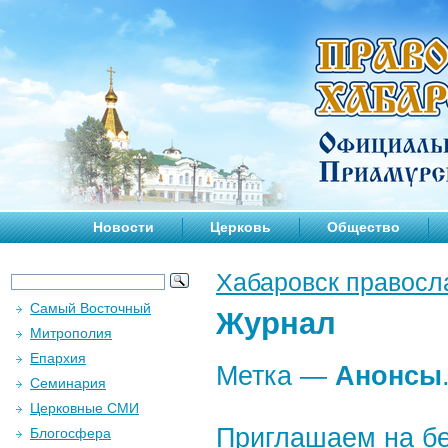
Новости
Церковь
Общество
Хабаровск правосл
Самый Восточный
Журнал
Митрополия
Епархия
Метка —
Анонсы
Семинария
Церковные СМИ
Приглашаем на бе
Блогосфера