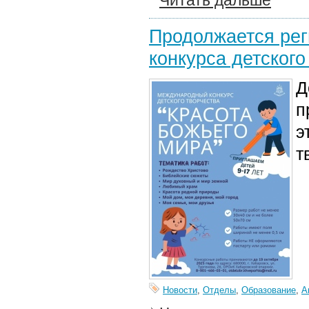
Читать дальше
Продолжается рег
конкурса детского
Д
п
э
т
Новости
,
Отделы
,
Образование
,
А