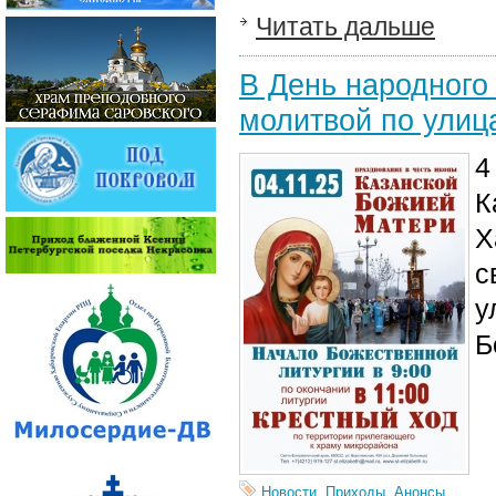
Читать дальше
В День народного
молитвой по улиц
4
К
Х
с
у
Б
Новости
,
Приходы
,
Анонсы