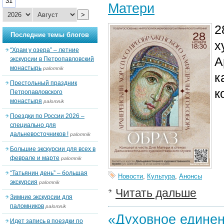
31
Матери
>
2
Последние темы блогов
х
“Храм у озера” – летние
А
экскурсии в Петропавловский
монастырь
palomnik
к
Престольный праздник
к
Петропавловского
монастыря
palomnik
Поездки по России 2026 –
специально для
дальневосточников !
palomnik
Большие экскурсии для всех в
феврале и марте
palomnik
“Татьянин день” – большая
Новости
,
Культура
,
Анонсы
экскурсия
palomnik
Читать дальше
Зимние экскурсии для
паломников
palomnik
«Духовное единен
Идет запись в поездки по