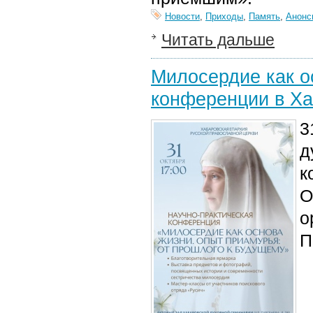
Новости
,
Приходы
,
Память
,
Анонс
Читать дальше
Милосердие как о
конференции в Ха
3
д
к
О
о
П