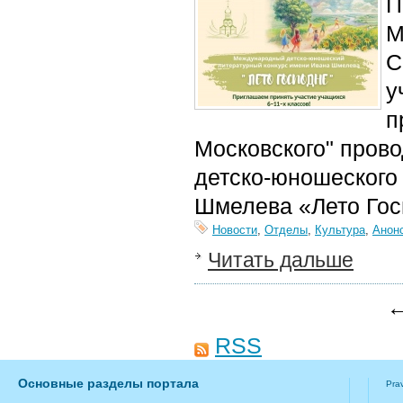
П
М
С
у
п
Московского" пров
детско-юношеского
Шмелева «Лето Гос
Новости
,
Отделы
,
Культура
,
Анон
Читать дальше
←
RSS
Основные разделы портала
Pra