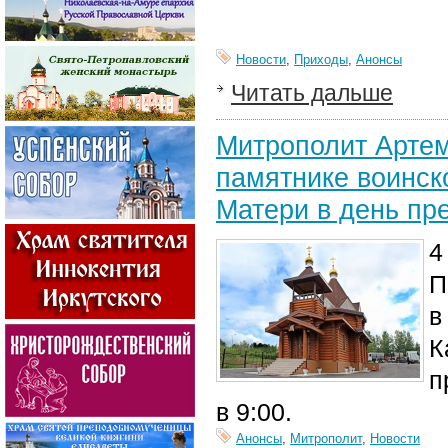
Новости
,
Приходы
,
Анонсы
Читать дальше
Митрополит Артем
памятнике воинск
Матери в день пр
4
П
в
К
п
в 9:00.
Анонсы
,
Митрополит
,
Новости