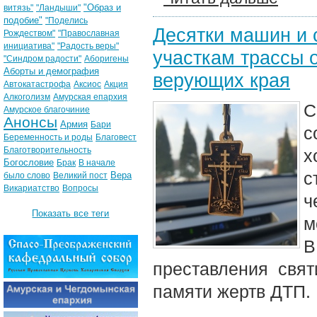
"Образ и
витязь"
"Ландыши"
подобие"
"Поделись
Десятки машин и 
Рождеством"
"Православная
инициатива"
"Радость веры"
участкам трассы 
"Синдром радости"
Аборигены
Аборты и демография
верующих края
Автокатастрофа
Аксиос
Акция
Алкоголизм
Амурская епархия
С
Амурское благочиние
Анонсы
Армия
Бари
с
Беременность и роды
Благовест
Благотворительность
х
Богословие
Брак
В начале
с
Вера
было слово
Великий пост
Викариатство
Вопросы
ч
Показать все теги
м
В
преставления свя
памяти жертв ДТП.