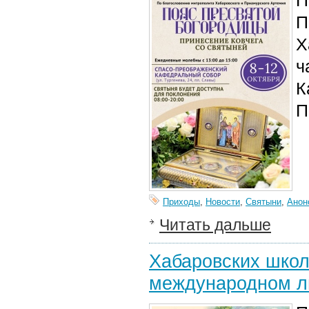
П
П
Х
ч
К
П
Приходы
,
Новости
,
Святыни
,
Анон
Читать дальше
Хабаровских школ
международном ли