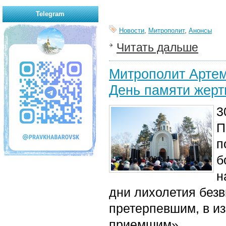
Telegram
Новости
,
Митрополит
,
Анонсы
Читать дальше
Митрополит Артем
День памяти жерт
3
П
п
б
н
дни лихолетия безв
претерпевшим, в из
приемшим».