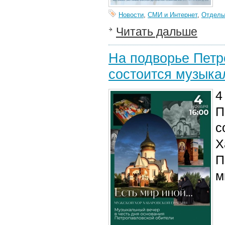
Новости
,
СМИ и Интернет
,
Отдел
Читать дальше
На подворье Петр
состоится музыка
4
П
с
Х
П
м