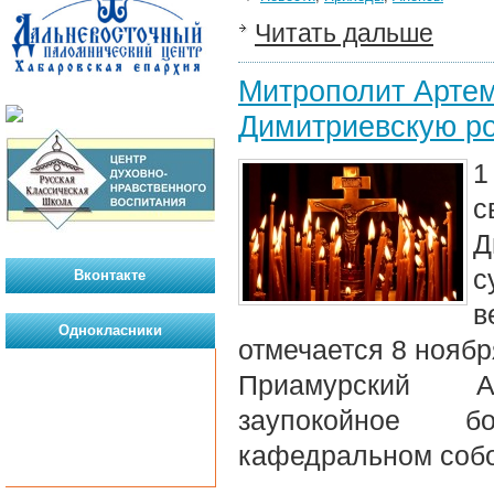
Читать дальше
Митрополит Артем
Димитриевскую ро
1
с
Д
с
Вконтакте
в
Однокласники
отмечается 8 ноябр
Приамурский 
заупокойное б
кафедральном соб