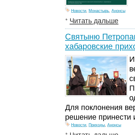
Новости
,
Монастырь
,
Анонсы
Читать дальше
Святыню Петропав
хабаровские прих
И
в
с
П
о
Для поклонения ве
решение принести и
Новости
,
Приходы
,
Анонсы