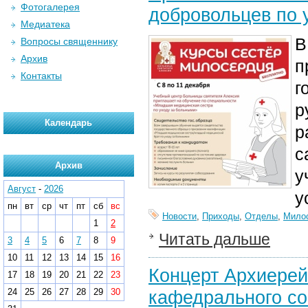
Фотогалерея
добровольцев по 
Медиатека
В
Вопросы священнику
Архив
п
Контакты
г
р
Календарь
р
с
Архив
у
Август
-
2026
у
пн
вт
ср
чт
пт
сб
вс
Новости
,
Приходы
,
Отделы
,
Мило
1
2
Читать дальше
3
4
5
6
7
8
9
10
11
12
13
14
15
16
Концерт Архиерей
17
18
19
20
21
22
23
24
25
26
27
28
29
30
кафедрального со