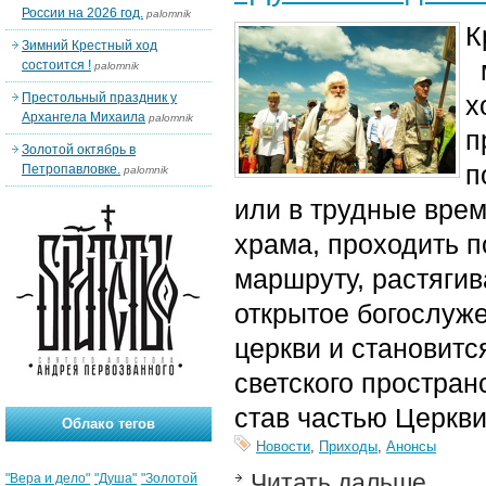
России на 2026 год.
palomnik
К
Зимний Крестный ход
м
состоится !
palomnik
Престольный праздник у
х
Архангела Михаила
palomnik
п
Золотой октябрь в
п
Петропавловке.
palomnik
или в трудные врем
храма, проходить п
маршруту, растягив
открытое богослуже
церкви и становит
светского простран
став частью Церкви
Облако тегов
Новости
,
Приходы
,
Анонсы
Читать дальше
"Вера и дело"
"Душа"
"Золотой