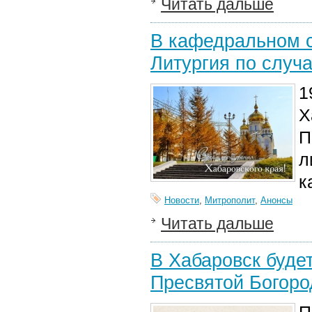
Читать дальше
В кафедральном с
Литургия по случ
1
Х
П
л
к
Новости
,
Митрополит
,
Анонсы
Читать дальше
В Хабаровск будет
Пресвятой Богор