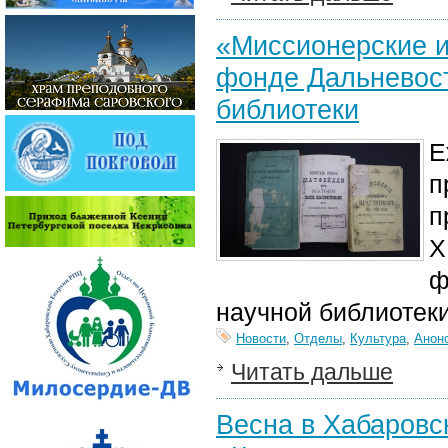
«Миссионерские и
фонде Дальневост
библиотеки
Е
п
п
X
ф
научной
библиотеки
Новости
,
Отделы
,
Культура
,
Анон
Читать дальше
Весна в Хабаровс