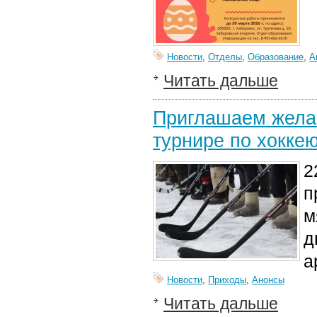
Новости
,
Отделы
,
Образование
,
А
Читать дальше
Приглашаем жела
турнире по хокке
2
п
м
д
а
Новости
,
Приходы
,
Анонсы
Читать дальше