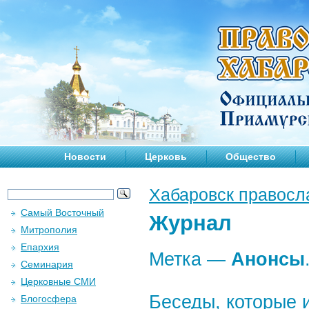
Новости
Церковь
Общество
Хабаровск правосл
Самый Восточный
Журнал
Митрополия
Епархия
Метка —
Анонсы
Семинария
Церковные СМИ
Беседы, которые 
Блогосфера