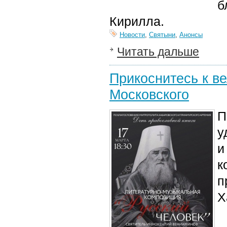
б
Кирилла.
Новости
,
Святыни
,
Анонсы
Читать дальше
Прикоснитесь к в
Московского
П
у
и
к
п
Х