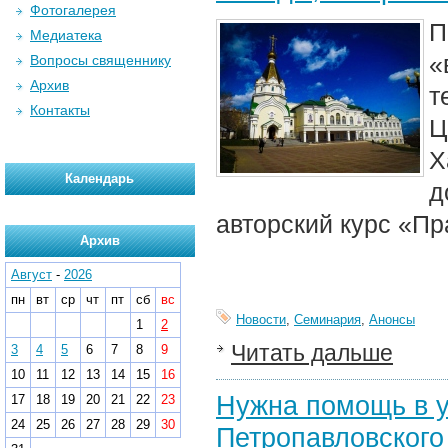
Фотогалерея
П
Медиатека
«
Вопросы священнику
Архив
т
Контакты
Ц
Х
Календарь
д
авторский курс «Пр
Архив
Август
-
2026
пн
вт
ср
чт
пт
сб
вс
Новости
,
Семинария
,
Анонсы
1
2
Читать дальше
3
4
5
6
7
8
9
10
11
12
13
14
15
16
Нужна помощь в у
17
18
19
20
21
22
23
24
25
26
27
28
29
30
Петропавловского