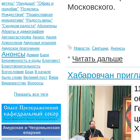
"Образ и
витязь"
"Ландыши"
Московского.
подобие"
"Поделись
Рождеством"
"Православная
инициатива"
"Радость веры"
"Синдром радости"
Аборигены
Аборты и демография
Автокатастрофа
Аксиос
Акция
Алкоголизм
Амурская епархия
Новости
,
Святыни
,
Анонсы
Амурское благочиние
Анонсы
Армия
Бари
Читать дальше
Беременность и роды
Благовест
Благотворительность
Богословие
Брак
В начале
Хабаровчан пригл
Вера
было слово
Великий пост
Викариатство
Вопросы
1
Показать все теги
о
Г
ц
Х