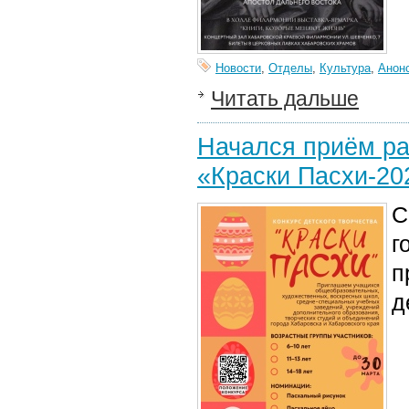
Новости
,
Отделы
,
Культура
,
Анон
Читать дальше
Начался приём раб
«Краски Пасхи-20
С
г
п
д