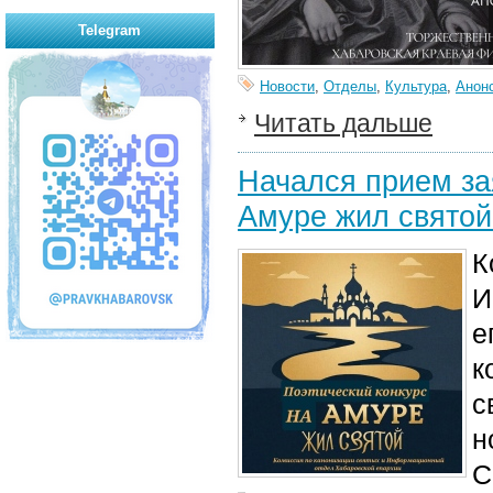
Telegram
Новости
,
Отделы
,
Культура
,
Анон
Читать дальше
Начался прием за
Амуре жил святой
К
И
е
к
с
н
С