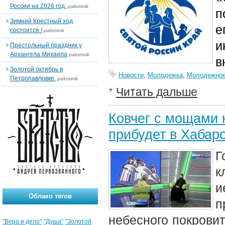
России на 2026 год.
palomnik
п
Зимний Крестный ход
е
состоится !
palomnik
и
Престольный праздник у
Архангела Михаила
palomnik
в
Золотой октябрь в
Новости
,
Молодежка
,
Молодежное
Петропавловке.
palomnik
Читать дальше
Ковчег с мощами 
прибудет в Хабар
Г
к
и
Облако тегов
п
небесного покровит
"Вера и дело"
"Душа"
"Золотой