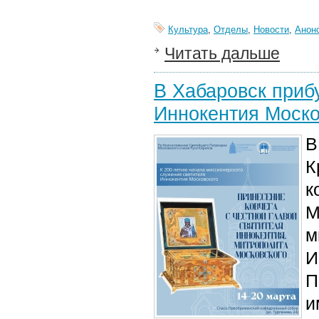
Культура
,
Отделы
,
Новости
,
Анон
Читать дальше
В Хабаровск прибу
Иннокентия Моско
В
К
к
М
м
И
П
и