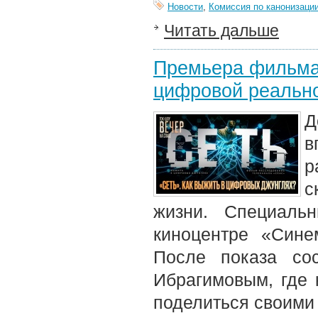
Новости
,
Комиссия по канонизаци
Читать дальше
Премьера фильма 
цифровой реальн
Д
в
р
с
жизни. Специаль
киноцентре «Сине
После показа со
Ибрагимовым, где
поделиться своими