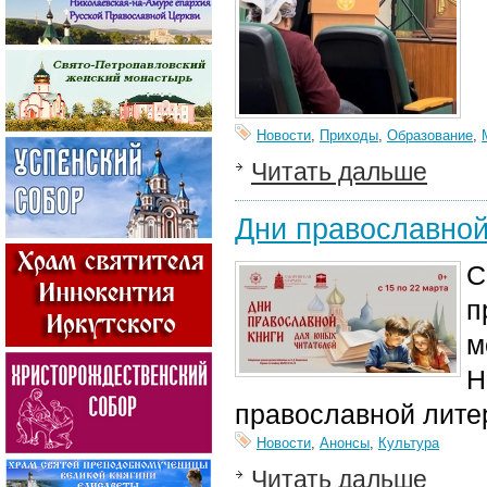
Новости
,
Приходы
,
Образование
,
Читать дальше
Дни православной
С
п
м
Н
православной лите
Новости
,
Анонсы
,
Культура
Читать дальше