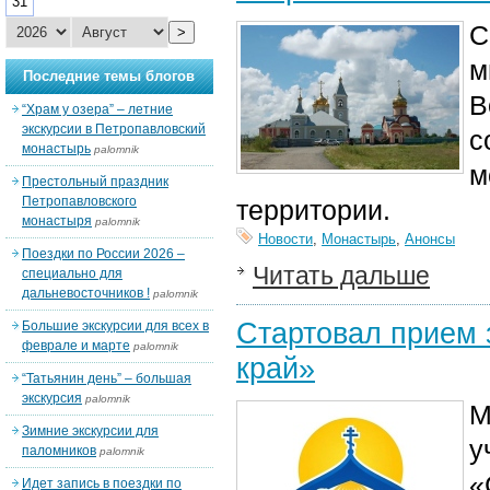
31
С
>
м
Последние темы блогов
В
“Храм у озера” – летние
экскурсии в Петропавловский
с
монастырь
palomnik
м
Престольный праздник
Петропавловского
территории.
монастыря
palomnik
Новости
,
Монастырь
,
Анонсы
Поездки по России 2026 –
Читать дальше
специально для
дальневосточников !
palomnik
Стартовал прием 
Большие экскурсии для всех в
феврале и марте
palomnik
край»
“Татьянин день” – большая
экскурсия
palomnik
М
Зимние экскурсии для
у
паломников
palomnik
«
Идет запись в поездки по