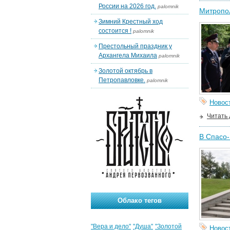
России на 2026 год.
palomnik
Митропол
Зимний Крестный ход
состоится !
palomnik
Престольный праздник у
Архангела Михаила
palomnik
Золотой октябрь в
Петропавловке.
palomnik
Новос
Читать
В Спасо-
Облако тегов
"Вера и дело"
"Душа"
"Золотой
Новос