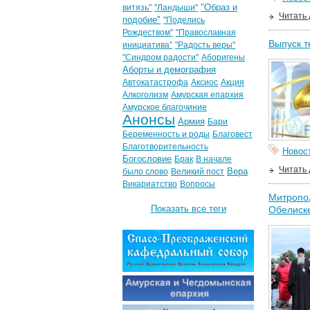
"Образ и
витязь"
"Ландыши"
Читать
подобие"
"Поделись
Рождеством"
"Православная
Выпуск т
инициатива"
"Радость веры"
"Синдром радости"
Аборигены
Аборты и демография
Автокатастрофа
Аксиос
Акция
Алкоголизм
Амурская епархия
Амурское благочиние
Анонсы
Армия
Бари
Беременность и роды
Благовест
Благотворительность
Новос
Богословие
Брак
В начале
Читать
Вера
было слово
Великий пост
Викариатство
Вопросы
Митропол
Показать все теги
Обелиск