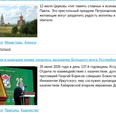
12 июля Церковь чтит память славных и всехв
Павла. Это престольный праздник Петропавловс
желающие могут разделить радость молитвы и 
обители.
ти
,
Монастырь
,
Анонсы
 дальше
ии в казачьем храме началось заседание Большого круга Уссурийск
26 июня 2026 года в день 137-й годовщины Усс
Отдела по взаимодействию с казачеством, духо
протоиерей Георгий Борисов совершил Божеств
Иннокентия Иркутского, ему сослужил руковод
казачеством Хабаровской епархии иеромонах Д
ти
,
Приходы
,
Казачество