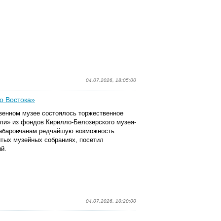
04.07.2026, 18:05:00
о Востока»
венном музее состоялось торжественное
ли» из фондов Кирилло-Белозерского музея-
хабаровчанам редчайшую возможность
ытых музейных собраниях, посетил
й.
04.07.2026, 10:20:00