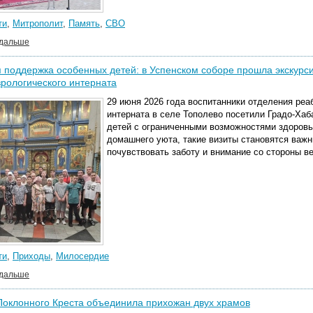
ти
,
Митрополит
,
Память
,
СВО
 дальше
 поддержка особенных детей: в Успенском соборе прошла экскурси
рологического интерната
29 июня 2026 года воспитанники отделения реа
интерната в селе Тополево посетили Градо-Ха
детей с ограниченными возможностями здоровь
домашнего уюта, такие визиты становятся ва
почувствовать заботу и внимание со стороны 
ти
,
Приходы
,
Милосердие
 дальше
Поклонного Креста объединила прихожан двух храмов