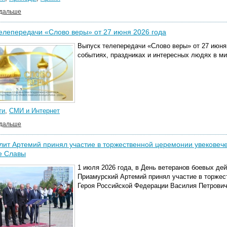
 дальше
елепередачи «Слово веры» от 27 июня 2026 года
Выпуск телепередачи «Слово веры» от 27 июня 
событиях, праздниках и интересных людях в м
ти
,
СМИ и Интернет
 дальше
ит Артемий принял участие в торжественной церемонии увековеч
е Славы
1 июля 2026 года, в День ветеранов боевых де
Приамурский Артемий принял участие в торжес
Героя Российской Федерации Василия Петрович