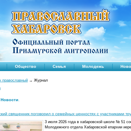
Общество
Семья
Молодежь
Ново
к православный
→
Журнал
л
—
Новости
.
кий священник поговорил о семейных ценностях с участниками тр
3 июля 2026 года в хабаровской школе № 51 со
Молодежного отдела Хабаровской епархии иере