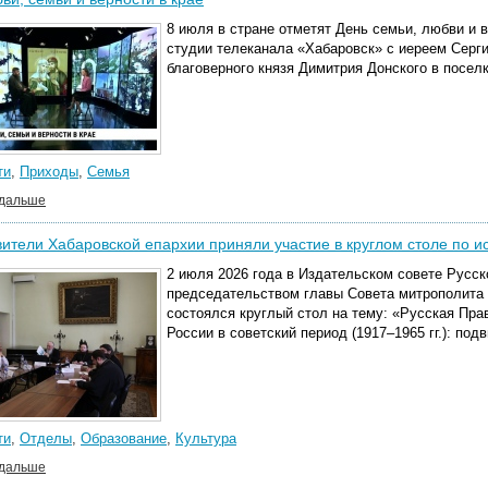
8 июля в стране отметят День семьи, любви и 
студии телеканала «Хабаровск» с иереем Серг
благоверного князя Димитрия Донского в посел
ти
,
Приходы
,
Семья
 дальше
ители Хабаровской епархии приняли участие в круглом столе по 
2 июля 2026 года в Издательском совете Русс
председательством главы Совета митрополита 
состоялся круглый стол на тему: «Русская Пр
России в советский период (1917–1965 гг.): под
ти
,
Отделы
,
Образование
,
Культура
 дальше