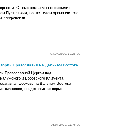
верности. О теме семьи мы поговорили в
ием Пустеньким, настоятелем храма святого
ке Корфовский.
03.07.2026, 16:28:00
истории Православия на Дальнем Востоке
кой Православной Церкви под
Калужского и Боровского Климента
авославная Церковь на Дальнем Востоке
виг, служение, свидетельство веры».
03.07.2026, 11:46:00