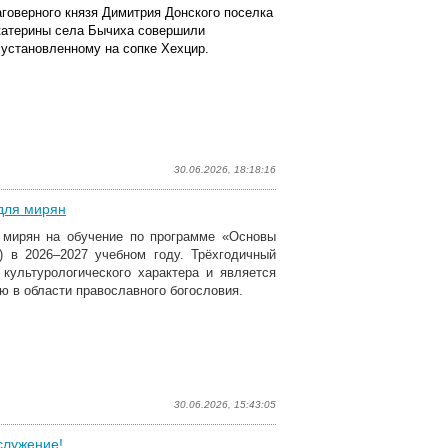
аговерного князя Димитрия Донского поселка
катерины села Бычиха совершили
 установленному на сопке Хехцир.
30.06.2026, 18:18:16
для мирян
 мирян на обучение по программе «Основы
) в 2026–2027 учебном году. Трёхгодичный
 культурологического характера и является
 в области православного богословия.
30.06.2026, 15:43:05
служение!