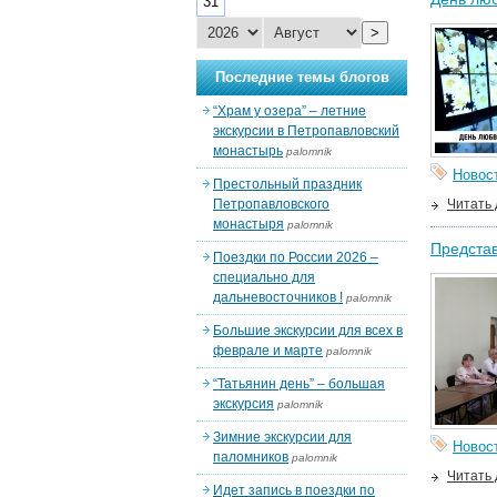
31
>
Последние темы блогов
“Храм у озера” – летние
экскурсии в Петропавловский
монастырь
palomnik
Новос
Престольный праздник
Петропавловского
Читать
монастыря
palomnik
Представ
Поездки по России 2026 –
специально для
дальневосточников !
palomnik
Большие экскурсии для всех в
феврале и марте
palomnik
“Татьянин день” – большая
экскурсия
palomnik
Зимние экскурсии для
Новос
паломников
palomnik
Читать
Идет запись в поездки по