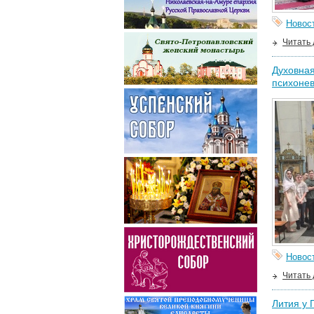
Новос
Читать
Духовная
психонев
Новос
Читать
Лития у 