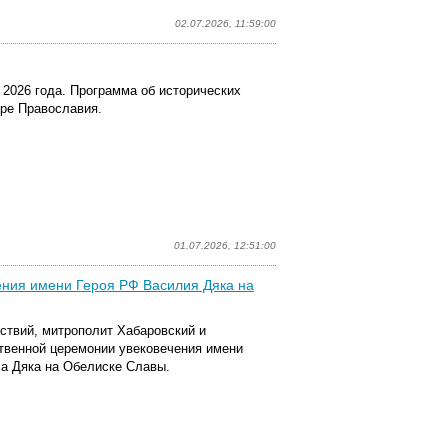
02.07.2026, 11:59:00
2026 года. Программа об исторических
ире Православия.
01.07.2026, 12:51:00
ения имени Героя РФ Василия Дяка на
йствий, митрополит Хабаровский и
твенной церемонии увековечения имени
а Дяка на Обелиске Славы.