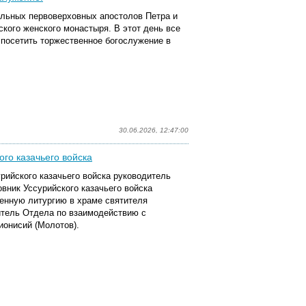
альных первоверховных апостолов Петра и
кого женского монастыря. В этот день все
посетить торжественное богослужение в
30.06.2026, 12:47:00
ого казачьего войска
урийского казачьего войска руководитель
вник Уссурийского казачьего войска
енную литургию в храме святителя
итель Отдела по взаимодействию с
ионисий (Молотов).