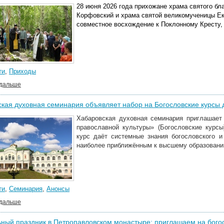
28 июня 2026 года прихожане храма святого бл
Корфовский и храма святой великомученицы Е
совместное восхождение к Поклонному Кресту,
ти
,
Приходы
 дальше
кая духовная семинария объявляет набор на Богословские курсы 
Хабаровская духовная семинария приглашает
православной культуры» (Богословские курсы
курс даёт системные знания богословского и
наиболее приближённым к высшему образованию
ти
,
Семинария
,
Анонсы
 дальше
ный праздник в Петропавловском монастыре: приглашаем на бого