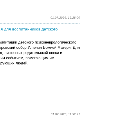
01.07.2026, 12:28:00
я для воспитанников детского
билитации детского психоневрологического
баровский собор Успения Божией Матери. Для
я, лишенных родительской опеки и
жным событием, помогающим им
верующих людей.
01.07.2026, 11:52:21