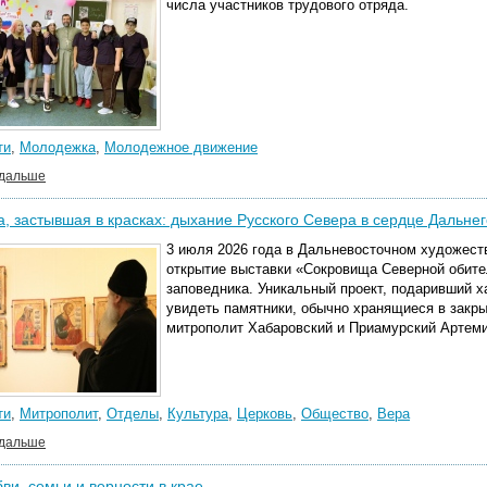
числа участников трудового отряда.
ти
,
Молодежка
,
Молодежное движение
 дальше
, застывшая в красках: дыхание Русского Севера в сердце Дальнег
3 июля 2026 года в Дальневосточном художест
открытие выставки «Сокровища Северной обите
заповедника. Уникальный проект, подаривший 
увидеть памятники, обычно хранящиеся в закр
митрополит Хабаровский и Приамурский Артеми
ти
,
Митрополит
,
Отделы
,
Культура
,
Церковь
,
Общество
,
Вера
 дальше
ви, семьи и верности в крае