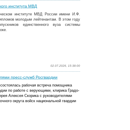
кого института МВД
ческом институте МВД России имени И.Ф.
ипломов молодым лейтенантам. В этом году
ускников единственного вуза системы
оке.
02.07.2026, 15:38:00
лями пресс-служб Росгвардии
 состоялась рабочая встреча помощника
дии по работе с верующими, клирика Градо-
ерея Алексея Скорика с руководителями
очного округа войск национальной гвардии