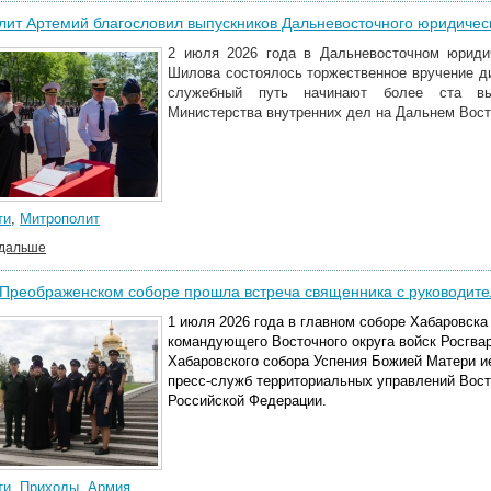
ит Артемий благословил выпускников Дальневосточного юридичес
2 июля 2026 года в Дальневосточном юриди
Шилова состоялось торжественное вручение д
служебный путь начинают более ста вып
Министерства внутренних дел на Дальнем Вост
ти
,
Митрополит
 дальше
Преображенском соборе прошла встреча священника с руководите
1 июля 2026 года в главном соборе Хабаровска
командующего Восточного округа войск Росгвар
Хабаровского собора Успения Божией Матери и
пресс-служб территориальных управлений Вост
Российской Федерации.
ти
,
Приходы
,
Армия