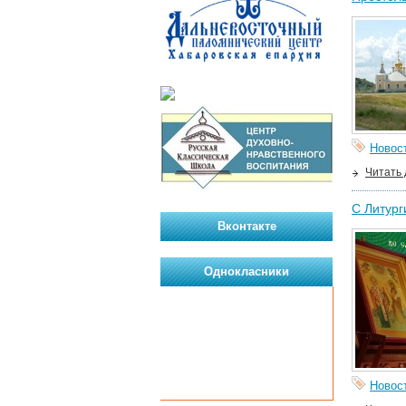
Новос
Читать
С Литург
Вконтакте
Однокласники
Новос