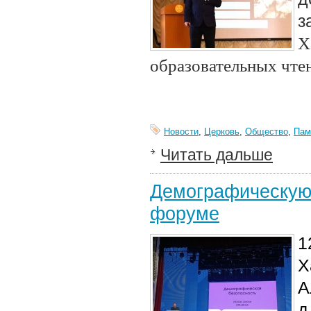
з
Х
образовательных чт
Новости
,
Церковь
,
Общество
,
Пам
Читать дальше
Демографическую 
форуме
1
Х
А
д