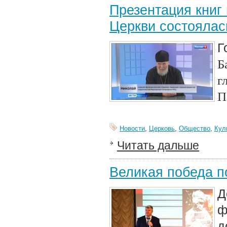
Презентация книг
Церкви состоялас
Г
Б
г
П
Новости
,
Церковь
,
Общество
,
Кул
Читать дальше
Великая победа 
Д
ф