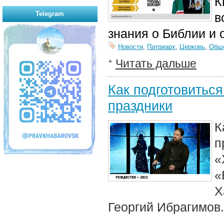
К
Telegram
в
знания о Библии и 
Новости
,
Патриарх
,
Церковь
,
Общ
Читать дальше
Как подготовиться
праздники
К
п
«
«
Х
Георгий Ибрагимов.