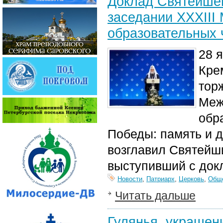
Доклад Святейшег
заседании XXХIII
образовательных 
28 
Кре
тор
Меж
обр
Победы: память и 
возглавил Святейш
выступивший с док
Новости
,
Патриарх
,
Церковь
,
Общ
Читать дальше
Гулянья, украшен