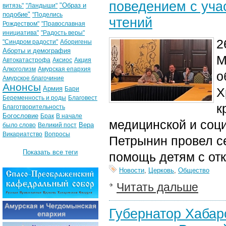
поведением с уч
"Образ и
витязь"
"Ландыши"
подобие"
"Поделись
чтений
Рождеством"
"Православная
инициатива"
"Радость веры"
2
"Синдром радости"
Аборигены
Аборты и демография
М
Автокатастрофа
Аксиос
Акция
Алкоголизм
Амурская епархия
о
Амурское благочиние
Анонсы
Армия
Бари
Х
Беременность и роды
Благовест
к
Благотворительность
Богословие
Брак
В начале
медицинской и соц
Вера
было слово
Великий пост
Викариатство
Вопросы
Петрынин провел с
Показать все теги
помощь детям с от
Новости
,
Церковь
,
Общество
Читать дальше
Губернатор Хабар