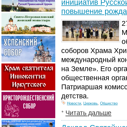
инициатив Русско
повышение рожда
2
М
о
соборов
Храма Хри
международный кон
на Земле». Его ор
общественная орга
Патриаршая комисс
детства
.
Новости
,
Церковь
,
Общество
Читать дальше