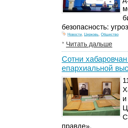
м
б
безопасность: угро
Новости
,
Церковь
,
Общество
Читать дальше
Сотни хабаровчан
епархиальной выс
1
Х
и
Ц
С
правде».