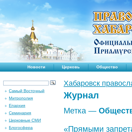
Новости
Церковь
Общество
Хабаровск правосл
Самый Восточный
Журнал
Митрополия
Епархия
Метка —
Общест
Семинария
Церковные СМИ
«Прямыми запрета
Блогосфера