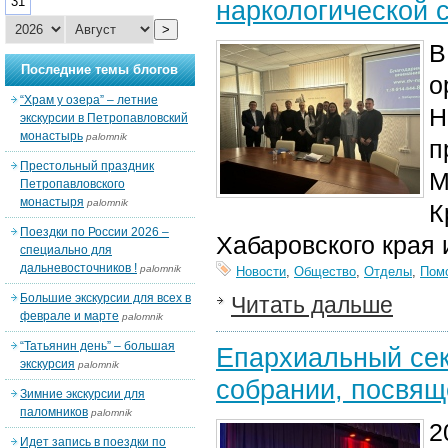
31
наркологической 
>
В
Последние темы блогов
о
“Храм у озера” – летние
Н
экскурсии в Петропавловский
монастырь
palomnik
п
Престольный праздник
М
Петропавловского
монастыря
palomnik
К
Поездки по России 2026 –
Хабаровского края 
специально для
дальневосточников !
palomnik
Новости
,
Общество
,
Отделы
,
Пом
Большие экскурсии для всех в
Читать дальше
феврале и марте
palomnik
“Татьянин день” – большая
Епархиальный сек
экскурсия
palomnik
собрании, посвящ
Зимние экскурсии для
паломников
palomnik
2
Идет запись в поездки по