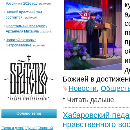
к
России на 2026 год.
palomnik
а
Зимний Крестный ход
состоится !
palomnik
с
Престольный праздник у
п
Архангела Михаила
palomnik
п
Золотой октябрь в
Петропавловке.
palomnik
о
и
д
Божией в достижен
Новости
,
Общест
Читать дальше
Хабаровский педа
Облако тегов
нравственного во
"Вера и дело"
"Душа"
"Золотой