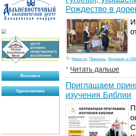
Рождество в дор
И
о
Новости
,
Приходы
,
Интернет и С
Читать дальше
Вконтакте
Приглашаем приня
Однокласники
изучения Библии
П
о
С