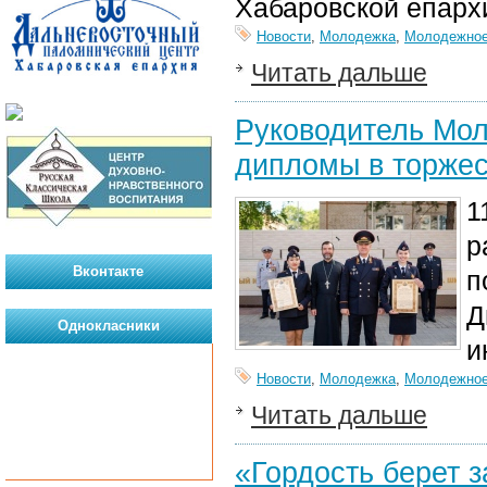
Хабаровской епарх
Новости
,
Молодежка
,
Молодежное
Читать дальше
Руководитель Мол
дипломы в торжес
1
р
Вконтакте
п
Д
Однокласники
и
Новости
,
Молодежка
,
Молодежное
Читать дальше
«Гордость берет 