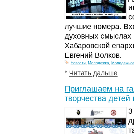
и
с
лучшие номера. Вх
духовных смыслах 
Хабаровской епарх
Евгений Волков.
Новости
,
Молодежка
,
Молодежное
Читать дальше
Приглашаем на га
творчества детей
3
д
т