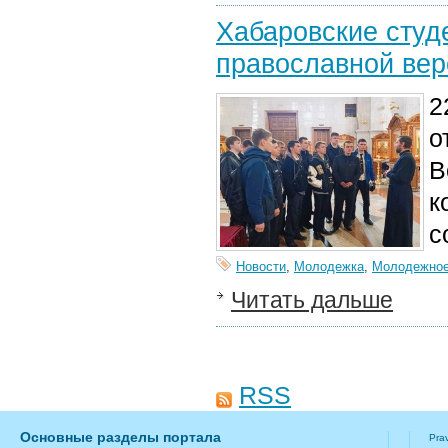
Хабаровские студ
православной вер
2
о
В
к
с
Новости
,
Молодежка
,
Молодежное
Читать дальше
RSS
Основные разделы портала
Pra