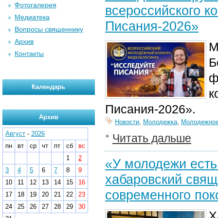
Фотогалерея
всероссийского к
Медиатека
Писания-2026»
Вопросы священнику
Архив
М
Контакты
Б
ф
Календарь
к
Писания-2026».
Архив
Новости
,
Молодежка
,
Молодежное
Август
-
2026
Читать дальше
пн
вт
ср
чт
пт
сб
вс
1
2
«У молодежи есть
3
4
5
6
7
8
9
хабаровский свящ
10
11
12
13
14
15
16
современного пок
17
18
19
20
21
22
23
24
25
26
27
28
29
30
Х