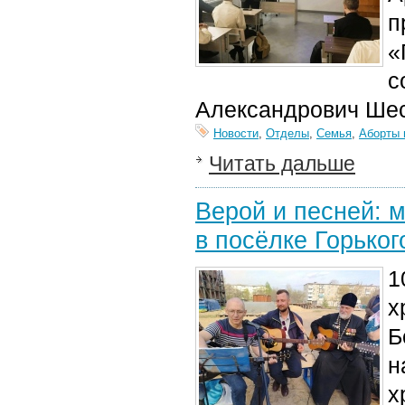
п
«
с
Александрович Шес
Новости
,
Отделы
,
Семья
,
Аборты 
Читать дальше
Верой и песней: 
в посёлке Горьког
1
х
Б
н
х