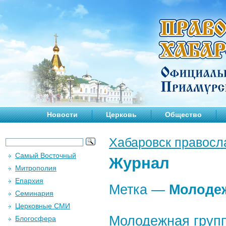
Новости
Церковь
Общество
Хабаровск правосл
Самый Восточный
Журнал
Митрополия
Епархия
Метка —
Молоде
Семинария
Церковные СМИ
Молодежная групп
Блогосфера