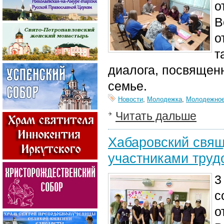
о
В
о
т
диалога, посвящен
семье.
Новости
,
Молодежка
,
Молодежное
Читать дальше
Хабаровский свящ
участниками труд
3
с
о