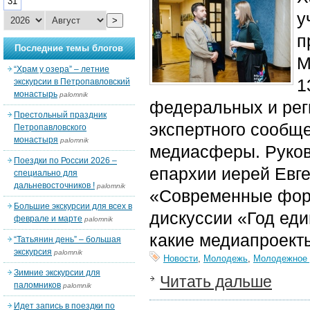
31
у
>
п
Последние темы блогов
М
“Храм у озера” – летние
1
экскурсии в Петропавловский
монастырь
palomnik
федеральных и рег
Престольный праздник
экспертного сообще
Петропавловского
монастыря
palomnik
медиасферы.
Руко
Поездки по России 2026 –
епархии иерей Евг
специально для
дальневосточников !
palomnik
«Современные фор
Большие экскурсии для всех в
ди
скуссии «Год еди
феврале и марте
palomnik
какие медиапроект
“Татьянин день” – большая
экскурсия
palomnik
Новости
,
Молодежь
,
Молодежное 
Зимние экскурсии для
Читать дальше
паломников
palomnik
Идет запись в поездки по