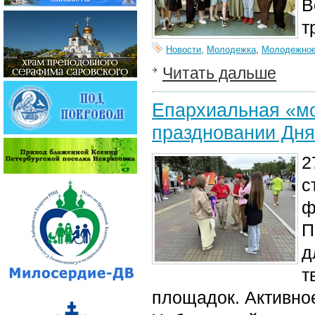
В
т
Новости
,
Молодежка
,
Молодежное
Читать дальше
Епархиальная «мо
праздновании Дн
2
с
ф
П
д
т
площадок. Активно