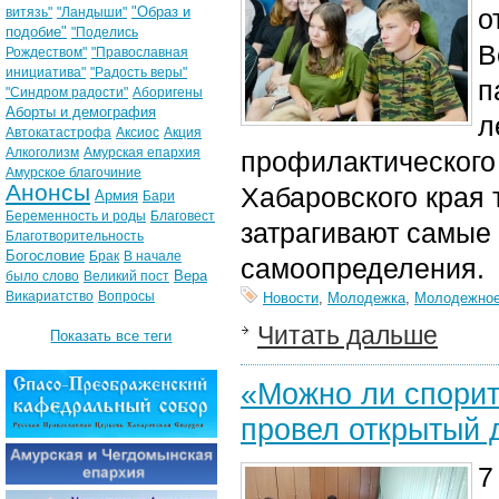
"Образ и
о
витязь"
"Ландыши"
подобие"
"Поделись
В
Рождеством"
"Православная
инициатива"
"Радость веры"
п
"Синдром радости"
Аборигены
Аборты и демография
л
Автокатастрофа
Аксиос
Акция
Алкоголизм
Амурская епархия
профилактического 
Амурское благочиние
Анонсы
Хабаровского края
Армия
Бари
Беременность и роды
Благовест
затрагивают самые
Благотворительность
Богословие
Брак
В начале
самоопределения.
Вера
было слово
Великий пост
Викариатство
Вопросы
Новости
,
Молодежка
,
Молодежное
Читать дальше
Показать все теги
«Можно ли спорит
провел открытый 
7