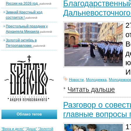
Благодарственный
России на 2026 год.
palomnik
Дальневосточного
Зимний Крестный ход
состоится !
palomnik
2
Престольный праздник у
Архангела Михаила
palomnik
о
Золотой октябрь в
В
Петропавловке.
palomnik
д
ю
И
Новости
,
Молодежка
,
Молодежное
Читать дальше
Разговор о совест
главные вопросы 
Облако тегов
1
"Вера и дело"
"Душа"
"Золотой