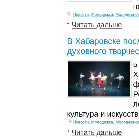
п
Новости
,
Молодежка
,
Молодежное
Читать дальше
В Хабаровске пос
духовного творче
5
Х
ф
Р
л
культура и искусст
Новости
,
Молодежка
,
Молодежное
Читать дальше