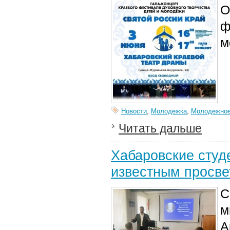
О
ф
м
Новости
,
Молодежка
,
Молодежное
Читать дальше
Хабаровские студ
известным просве
С
м
А