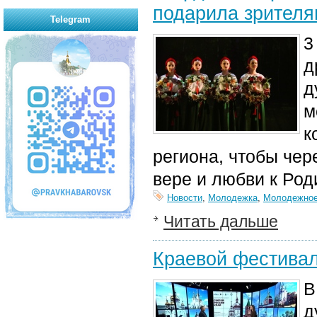
подарила зрителя
Telegram
3
д
д
м
к
региона, чтобы чере
вере и любви к Род
Новости
,
Молодежка
,
Молодежное
Читать дальше
Краевой фестивал
В
д