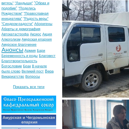
"Образ и
витязь"
"Ландыши"
подобие"
"Поделись
Рождеством"
"Православная
инициатива"
"Радость веры"
"Синдром радости"
Аборигены
Аборты и демография
Автокатастрофа
Аксиос
Акция
Алкоголизм
Амурская епархия
Амурское благочиние
Анонсы
Армия
Бари
Беременность и роды
Благовест
Благотворительность
Богословие
Брак
В начале
Вера
было слово
Великий пост
Викариатство
Вопросы
Показать все теги