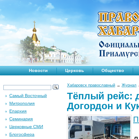
Новости
Церковь
Общество
Хабаровск православный
→
Журнал
Тёплый рейс: 
Самый Восточный
Догордон и Ку
Митрополия
Епархия
П
Семинария
Церковные СМИ
Блогосфера