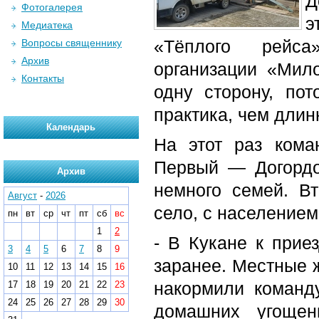
Д
Фотогалерея
э
Медиатека
«Тёплого рейса
Вопросы священнику
Архив
организации «Мил
Контакты
одну сторону, пот
практика, чем длин
Календарь
На этот раз кома
Первый — Догордо
Архив
немного семей. В
Август
-
2026
село, с населением
пн
вт
ср
чт
пт
сб
вс
1
2
- В Кукане к прие
3
4
5
6
7
8
9
заранее. Местные ж
10
11
12
13
14
15
16
накормили команд
17
18
19
20
21
22
23
24
25
26
27
28
29
30
домашних угощен