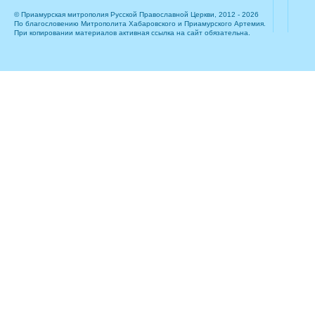
© Приамурская митрополия Русской Православной Церкви, 2012 - 2026
По благословению Митрополита Хабаровского и Приамурского Артемия.
При копировании материалов активная ссылка на сайт обязательна.