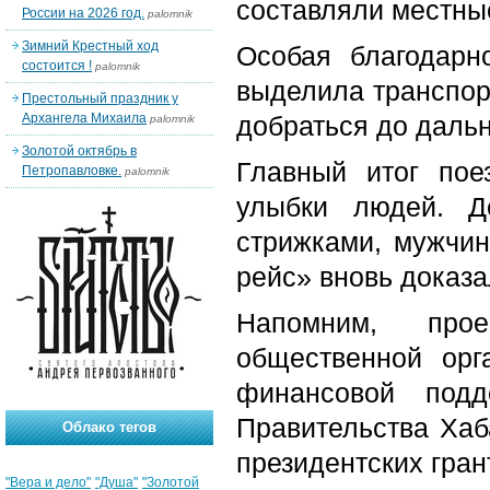
составляли местны
России на 2026 год.
palomnik
Зимний Крестный ход
Особая благодарн
состоится !
palomnik
выделила транспор
Престольный праздник у
Архангела Михаила
добраться до дальн
palomnik
Золотой октябрь в
Главный итог по
Петропавловке.
palomnik
улыбки людей. Д
стрижками, мужчин
рейс» вновь доказа
Напомним, прое
общественной орг
финансовой подд
Правительства Хаб
Облако тегов
президентских гран
"Вера и дело"
"Душа"
"Золотой