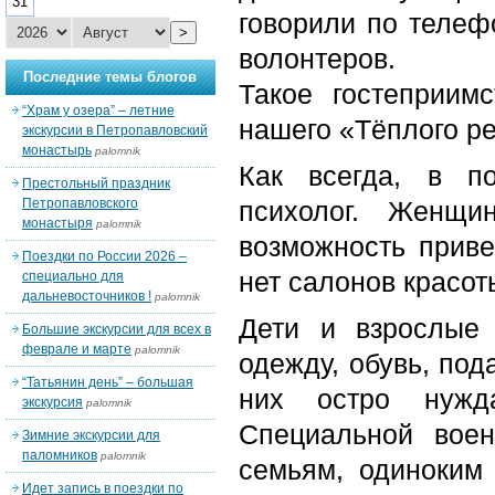
31
говорили по телеф
>
волонтеров.
Последние темы блогов
Такое гостеприим
“Храм у озера” – летние
нашего «Тёплого ре
экскурсии в Петропавловский
монастырь
palomnik
Как всегда, в по
Престольный праздник
Петропавловского
психолог. Женщи
монастыря
palomnik
возможность приве
Поездки по России 2026 –
нет салонов красот
специально для
дальневосточников !
palomnik
Дети и взрослые
Большие экскурсии для всех в
феврале и марте
palomnik
одежду, обувь, под
“Татьянин день” – большая
них остро нужд
экскурсия
palomnik
Специальной вое
Зимние экскурсии для
паломников
palomnik
семьям, одиноким
Идет запись в поездки по