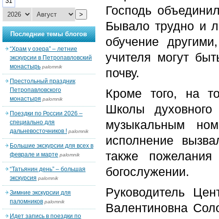
31
Господь объединил
>
Бывало трудно и л
Последние темы блогов
обучение другими
“Храм у озера” – летние
учителя могут быт
экскурсии в Петропавловский
монастырь
palomnik
почву.
Престольный праздник
Петропавловского
Кроме того, на т
монастыря
palomnik
Школы духовного
Поездки по России 2026 –
музыкальным ном
специально для
дальневосточников !
palomnik
исполнение вызва
Большие экскурсии для всех в
также пожелания
феврале и марте
palomnik
богослужении.
“Татьянин день” – большая
экскурсия
palomnik
Руководитель Цен
Зимние экскурсии для
паломников
palomnik
Валентиновна Соло
Идет запись в поездки по