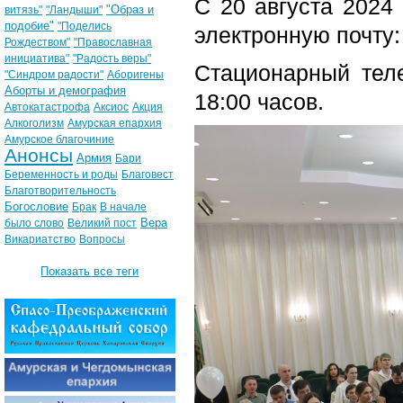
С 20 августа 2024
"Образ и
витязь"
"Ландыши"
подобие"
"Поделись
электронную почту:
Рождеством"
"Православная
инициатива"
"Радость веры"
Стационарный теле
"Синдром радости"
Аборигены
Аборты и демография
18:00 часов.
Автокатастрофа
Аксиос
Акция
Алкоголизм
Амурская епархия
Амурское благочиние
Анонсы
Армия
Бари
Беременность и роды
Благовест
Благотворительность
Богословие
Брак
В начале
Вера
было слово
Великий пост
Викариатство
Вопросы
Показать все теги