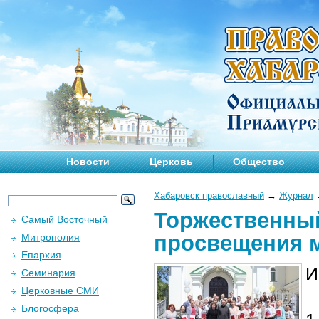
Новости
Церковь
Общество
Хабаровск православный
→
Журнал
Торжественный
Самый Восточный
просвещения 
Митрополия
Епархия
И
Семинария
Церковные СМИ
Блогосфера