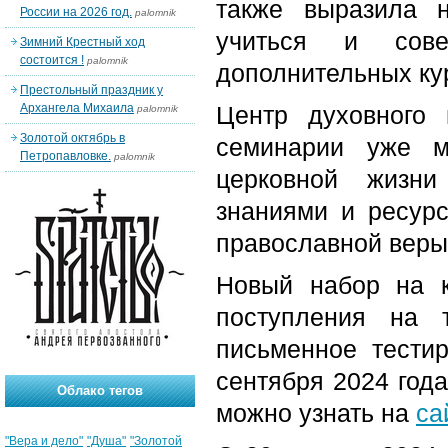
также выразила 
России на 2026 год.
palomnik
учиться и сове
Зимний Крестный ход
состоится !
palomnik
дополнительных ку
Престольный праздник у
Архангела Михаила
Центр духовного
palomnik
Золотой октябрь в
семинарии уже м
Петропавловке.
palomnik
церковной жизни
знаниями и ресур
православной веры
Новый набор на к
поступления на 
письменное тестир
сентября 2024 год
Облако тегов
можно узнать на
са
"Вера и дело"
"Душа"
"Золотой