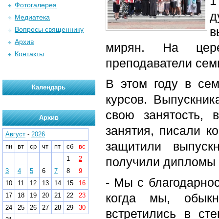
1
Фотогалерея
д
Медиатека
в
Вопросы священнику
Архив
мирян. На цере
Контакты
преподаватели семи
В этом году в сем
Календарь
курсов. Выпускник
свою занятость, 
Архив
занятия, писали к
Август
-
2026
защитили выпуск
пн
вт
ср
чт
пт
сб
вс
1
2
получили дипломы 
3
4
5
6
7
8
9
- Мы с благодарно
10
11
12
13
14
15
16
когда мы, обыкн
17
18
19
20
21
22
23
24
25
26
27
28
29
30
встретились в сте