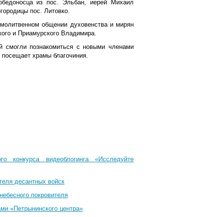
обедоносца из пос. Эльбан, иерей Михаил
городицы пос. Литовко.
 молитвенном общении духовенства и мирян
кого и Приамурского Владимира.
й смогли познакомиться с новыми членами
о посещает храмы благочиния.
го конкурса видеоблогинга «Исследуйте
теля десантных войск
небесного покровителя
ами «Петрынинского центра»