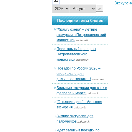
31
Экскурси
>
Последние темы блогов
“Храм у озера” – летние
экскурсии в Петропавловский
монастырь
palomnik
Престольный праздник
Петропавловского
монастыря
palomnik
Поездки по России 2026 –
специально для
дальневосточников !
palomnik
Большие экскурсии для всех в
феврале и марте
palomnik
“Татьянин день” – большая
экскурсия
palomnik
Зимние экскурсии для
паломников
palomnik
Идет запись в поездки по