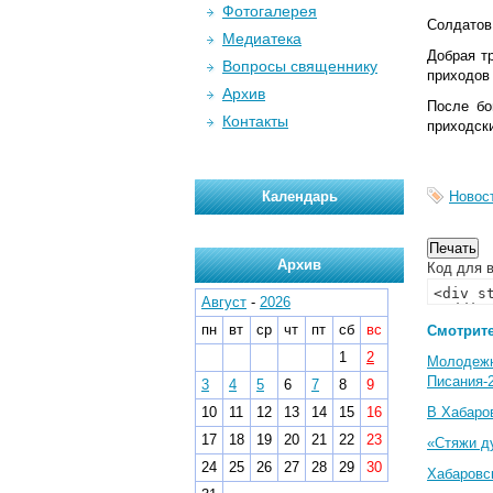
Фотогалерея
Солдатов
Медиатека
Добрая т
Вопросы священнику
приходов
Архив
После бо
Контакты
приходск
Календарь
Новос
Архив
Код для в
Август
-
2026
пн
вт
ср
чт
пт
сб
вс
Смотрите
1
2
Молодеж
Писания-
3
4
5
6
7
8
9
10
11
12
13
14
15
16
В Хабаро
17
18
19
20
21
22
23
«Стяжи д
24
25
26
27
28
29
30
Хабаровс