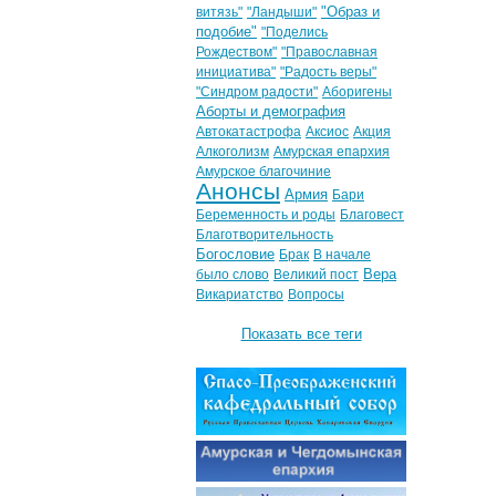
"Образ и
витязь"
"Ландыши"
подобие"
"Поделись
Рождеством"
"Православная
инициатива"
"Радость веры"
"Синдром радости"
Аборигены
Аборты и демография
Автокатастрофа
Аксиос
Акция
Алкоголизм
Амурская епархия
Амурское благочиние
Анонсы
Армия
Бари
Беременность и роды
Благовест
Благотворительность
Богословие
Брак
В начале
Вера
было слово
Великий пост
Викариатство
Вопросы
Показать все теги