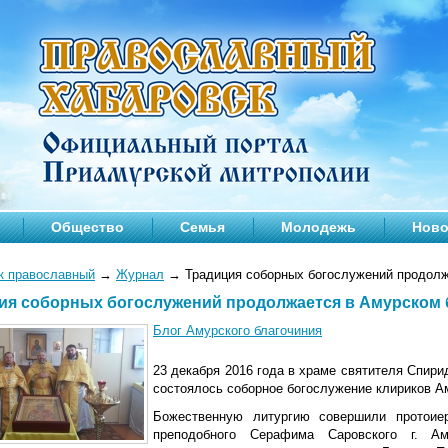
Общество
Семья
Молодежь
Ново
к православный
→
Журнал
→
Традиция соборных богослужений продолж
ия соборных богослужений продолжается в Амурском 
Блог Амурского благочиния
23 декабря 2016 года в храме святителя Спир
состоялось соборное богослужение клириков Ам
Божественную литургию совершили протоие
преподобного Серафима Саровского г. Ам