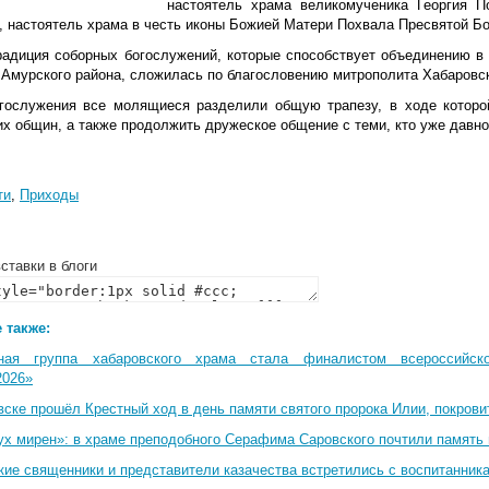
настоятель храма великомученика Георгия П
, настоятель храма в честь иконы Божией Матери Похвала Пресвятой Бо
радиция соборных богослужений, которые способствует объединению в
 Амурского района, сложилась по благословению митрополита Хабаровс
гослужения все молящиеся разделили общую трапезу, в ходе которо
их общин, а также продолжить дружеское общение с теми, кто уже давн
ти
,
Приходы
ставки в блоги
 также:
ная группа хабаровского храма стала финалистом всероссийско
2026»
вске прошёл Крестный ход в день памяти святого пророка Илии, покрови
ух мирен»: в храме преподобного Серафима Саровского почтили память 
кие священники и представители казачества встретились с воспитанник