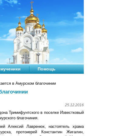
мученики
Помощь
ается в Амурском благочинии
благочинии
25.12.2016
идона Тримифунтского в поселке Известковый
урского благочиния.
рей Алексий Лавренюк, настоятель храма
урска, протоиерей Константин Жигалин,