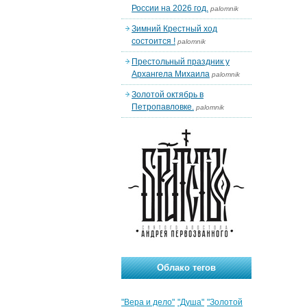
России на 2026 год.
palomnik
Зимний Крестный ход
состоится !
palomnik
Престольный праздник у
Архангела Михаила
palomnik
Золотой октябрь в
Петропавловке.
palomnik
Облако тегов
"Вера и дело"
"Душа"
"Золотой