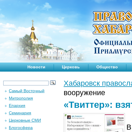
Новости
Церковь
Общество
Хабаровск правосл
Самый Восточный
вооружение
Митрополия
«Твиттер»: вз
Епархия
Семинария
Церковные СМИ
В
Блогосфера