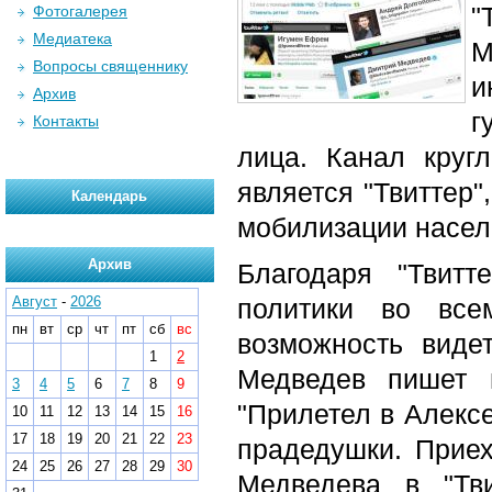
"
Фотогалерея
Медиатека
М
Вопросы священнику
и
Архив
г
Контакты
лица. Канал кругл
является "Твиттер"
Календарь
мобилизации насел
Архив
Благодаря "Твитте
Август
-
2026
политики во вс
пн
вт
ср
чт
пт
сб
вс
возможность виде
1
2
Медведев пишет 
3
4
5
6
7
8
9
"Прилетел в Алекс
10
11
12
13
14
15
16
17
18
19
20
21
22
23
прадедушки. Приеха
24
25
26
27
28
29
30
Медведева в "Тв