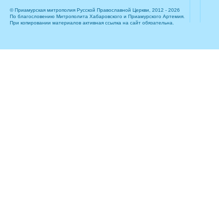
© Приамурская митрополия Русской Православной Церкви, 2012 - 2026
По благословению Митрополита Хабаровского и Приамурского Артемия.
При копировании материалов активная ссылка на сайт обязательна.