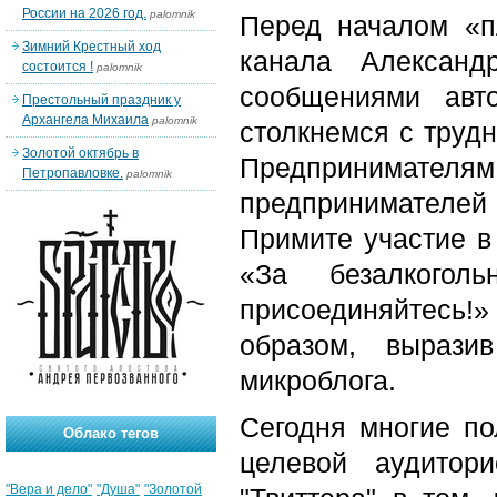
России на 2026 год.
palomnik
Перед началом «п
Зимний Крестный ход
канала Александ
состоится !
palomnik
сообщениями авт
Престольный праздник у
Архангела Михаила
palomnik
столкнемся с труд
Золотой октябрь в
Предпринимателя
Петропавловке.
palomnik
предпринимателе
Примите участие в 
«За безалкого
присоединяйтесь!»
образом, вырази
микроблога.
Сегодня многие по
Облако тегов
целевой аудитор
"Вера и дело"
"Душа"
"Золотой