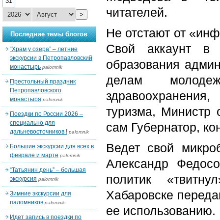
31
читателей.
>
Не отстают от «ин
Последние темы блогов
Свой аккаунт в 
“Храм у озера” – летние
экскурсии в Петропавловский
образования админ
монастырь
palomnik
делам молодеж
Престольный праздник
Петропавловского
здравоохранения
монастыря
palomnik
туризма, Министр 
Поездки по России 2026 –
специально для
сам Губернатор, ко
дальневосточников !
palomnik
Ведет свой микро
Большие экскурсии для всех в
феврале и марте
palomnik
Александр Федосо
“Татьянин день” – большая
политик «твитн
экскурсия
palomnik
Хабаровске переда
Зимние экскурсии для
паломников
palomnik
ее использованию. 
Идет запись в поездки по