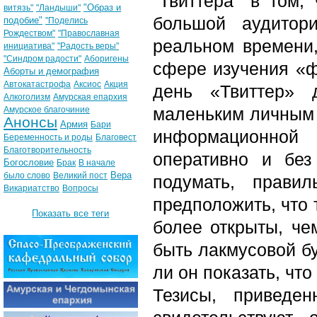
"Твиттера" в том,
"Образ и
витязь"
"Ландыши"
большой аудитор
подобие"
"Поделись
Рождеством"
"Православная
реальном времени,
инициатива"
"Радость веры"
"Синдром радости"
Аборигены
сфере изучения «ф
Аборты и демография
Автокатастрофа
Аксиос
Акция
день «Твиттер» 
Алкоголизм
Амурская епархия
маленьким личным 
Амурское благочиние
Анонсы
Армия
Бари
информационной 
Беременность и роды
Благовест
Благотворительность
оперативно и без
Богословие
Брак
В начале
Вера
было слово
Великий пост
подумать, прави
Викариатство
Вопросы
предположить, что 
Показать все теги
более открыты, че
быть лакмусовой бу
ли он показать, что
Тезисы, приведе