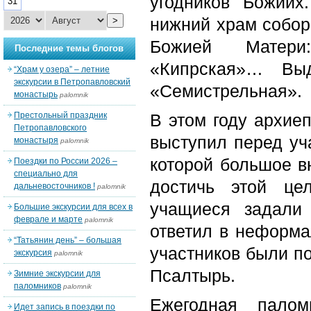
угодников Божии
31
нижний храм собор
>
Божией Матери
Последние темы блогов
«Кипрская»… Выд
“Храм у озера” – летние
экскурсии в Петропавловский
«Семистрельная».
монастырь
palomnik
Престольный праздник
В этом году архие
Петропавловского
выступил перед уч
монастыря
palomnik
которой большое в
Поездки по России 2026 –
специально для
достичь этой це
дальневосточников !
palomnik
учащиеся задали
Большие экскурсии для всех в
феврале и марте
palomnik
ответил в неформа
“Татьянин день” – большая
участников были п
экскурсия
palomnik
Псалтырь.
Зимние экскурсии для
паломников
palomnik
Ежегодная палом
Идет запись в поездки по