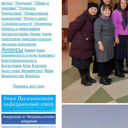
"Образ и
витязь"
"Ландыши"
подобие"
"Поделись
Рождеством"
"Православная
инициатива"
"Радость веры"
"Синдром радости"
Аборигены
Аборты и демография
Автокатастрофа
Аксиос
Акция
Алкоголизм
Амурская епархия
Амурское благочиние
Анонсы
Армия
Бари
Беременность и роды
Благовест
Благотворительность
Богословие
Брак
В начале
Вера
было слово
Великий пост
Викариатство
Вопросы
Показать все теги