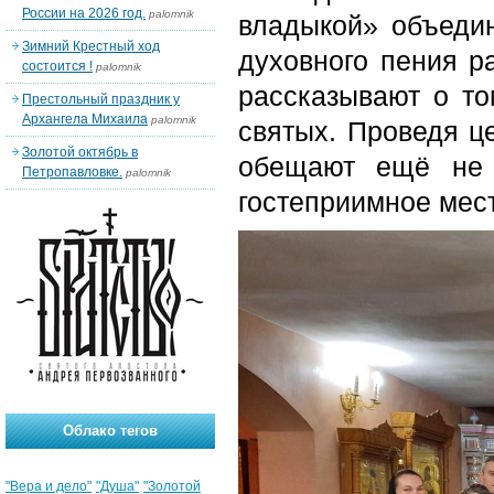
России на 2026 год.
palomnik
владыкой» объеди
Зимний Крестный ход
духовного пения р
состоится !
palomnik
рассказывают о то
Престольный праздник у
Архангела Михаила
palomnik
святых. Проведя ц
Золотой октябрь в
обещают ещё не 
Петропавловке.
palomnik
гостеприимное мес
Облако тегов
"Вера и дело"
"Душа"
"Золотой