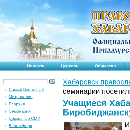
Новости
Церковь
Общество
Хабаровск правосл
Самый Восточный
семинарии посети
Митрополия
Учащиеся Хаба
Епархия
Биробиджанск
Семинария
Церковные СМИ
И
Блогосфера