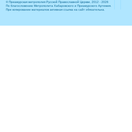
© Приамурская митрополия Русской Православной Церкви, 2012 - 2026
По благословению Митрополита Хабаровского и Приамурского Артемия.
При копировании материалов активная ссылка на сайт обязательна.