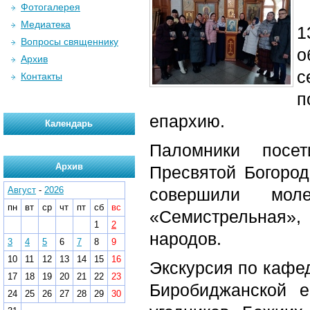
Фотогалерея
Медиатека
1
Вопросы священнику
о
Архив
с
Контакты
п
епархию.
Календарь
Паломники посе
Архив
Пресвятой Богород
Август
-
2026
совершили мол
пн
вт
ср
чт
пт
сб
вс
«Семистрельная»
1
2
народов.
3
4
5
6
7
8
9
10
11
12
13
14
15
16
Экскурсия по кафед
17
18
19
20
21
22
23
Биробиджанской 
24
25
26
27
28
29
30