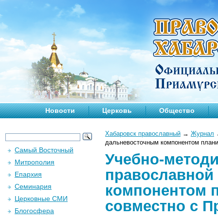
Новости
Церковь
Общество
Хабаровск православный
→
Журнал
дальневосточным компонентом плани
Самый Восточный
Учебно-методи
Митрополия
православной
Епархия
компонентом п
Семинария
Церковные СМИ
совместно с П
Блогосфера