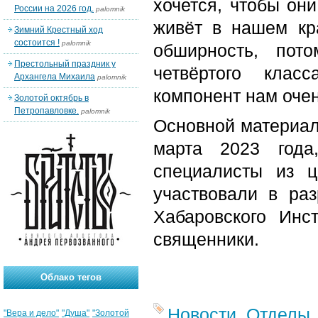
хочется, чтобы он
России на 2026 год.
palomnik
живёт в нашем кра
Зимний Крестный ход
состоится !
palomnik
обширность, пот
Престольный праздник у
четвёртого клас
Архангела Михаила
palomnik
компонент нам очен
Золотой октябрь в
Петропавловке.
palomnik
Основной материал
марта 2023 года
специалисты из ц
участвовали в раз
Хабаровского Инс
священники.
Облако тегов
Новости
,
Отделы
"Вера и дело"
"Душа"
"Золотой