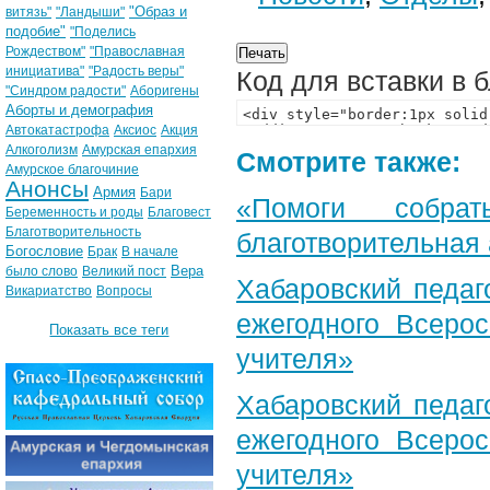
"Образ и
витязь"
"Ландыши"
подобие"
"Поделись
Рождеством"
"Православная
инициатива"
"Радость веры"
Код для вставки в 
"Синдром радости"
Аборигены
Аборты и демография
Автокатастрофа
Аксиос
Акция
Алкоголизм
Амурская епархия
Смотрите также:
Амурское благочиние
Анонсы
Армия
Бари
«Помоги собра
Беременность и роды
Благовест
Благотворительность
благотворительная
Богословие
Брак
В начале
Вера
было слово
Великий пост
Хабаровский педаг
Викариатство
Вопросы
ежегодного Всерос
Показать все теги
учителя»
Хабаровский педаг
ежегодного Всерос
учителя»