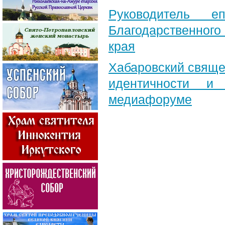
Руководитель е
Благодарственног
края
Хабаровский свяще
идентичности и
медиафоруме