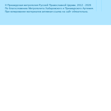
© Приамурская митрополия Русской Православной Церкви, 2012 - 2026
По благословению Митрополита Хабаровского и Приамурского Артемия.
При копировании материалов активная ссылка на сайт обязательна.