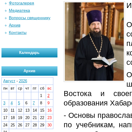
Фотогалерея
И
Медиатека
Вопросы священнику
О
Архив
с
Контакты
п
к
Календарь
с
Архив
О
Август
-
2026
ш
пн
вт
ср
чт
пт
сб
вс
Востока и своег
1
2
образования Хабар
3
4
5
6
7
8
9
10
11
12
13
14
15
16
- Основы правосла
17
18
19
20
21
22
23
по учебникам, нап
24
25
26
27
28
29
30