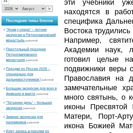
эти учебники уж
31
>
находятся в рабо
специфика Дальнег
Последние темы блогов
Востока трудились 
“Храм у озера” – летние
экскурсии в Петропавловский
Например, святи
монастырь
palomnik
Академии наук, л
Престольный праздник
Петропавловского
готовил целые н
монастыря
palomnik
подвижники веры о
Поездки по России 2026 –
специально для
Православия на д
дальневосточников !
palomnik
замечательные хр
Большие экскурсии для всех в
феврале и марте
palomnik
много святынь, о 
“Татьянин день” – большая
иконы Пресвятой
экскурсия
palomnik
Матери, Порт-Арт
Зимние экскурсии для
паломников
palomnik
икона Божией Мат
Идет запись в поездки по