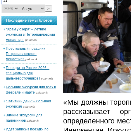
31
>
Последние темы блогов
“Храм у озера” – летние
экскурсии в Петропавловский
монастырь
palomnik
Престольный праздник
Петропавловского
монастыря
palomnik
Поездки по России 2026 –
специально для
дальневосточников !
palomnik
Большие экскурсии для всех в
феврале и марте
palomnik
«Мы должны торопит
“Татьянин день” – большая
экскурсия
palomnik
рассказывает о
Зимние экскурсии для
определенного мес
паломников
palomnik
Иннокентия Иркутс
Идет запись в поездки по