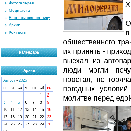
Х
Фотогалерея
Медиатека
Вопросы священнику
О
Архив
в
Контакты
общественного тран
их принять - прихо
Календарь
выехал из автопа
люди могли почув
Архив
простая, но горяч
Август
-
2026
погодных условий
пн
вт
ср
чт
пт
сб
вс
1
2
молитве перед едо
3
4
5
6
7
8
9
10
11
12
13
14
15
16
17
18
19
20
21
22
23
24
25
26
27
28
29
30