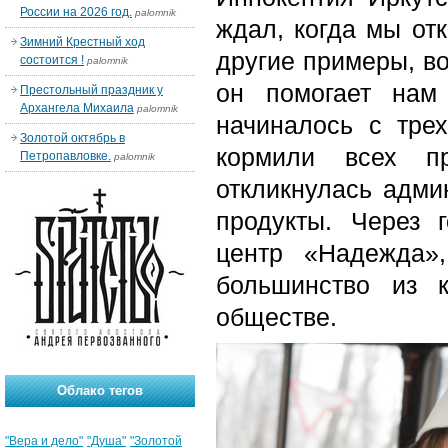
России на 2026 год.
palomnik
ждал, когда мы отк
Зимний Крестный ход
другие примеры, во
состоится !
palomnik
он помогает нам
Престольный праздник у
Архангела Михаила
palomnik
начиналось с тре
Золотой октябрь в
кормили всех п
Петропавловке.
palomnik
откликнулась адми
продукты. Через 
центр «Надежда»
большинство из 
обществе.
Облако тегов
"Вера и дело"
"Душа"
"Золотой