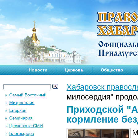
Новости
Церковь
Общество
Хабаровск правосл
Самый Восточный
милосердия" продо
Митрополия
Приходской "А
Епархия
кормление бе
Семинария
Церковные СМИ
М
Блогосфера