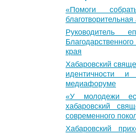
«Помоги собра
благотворительная
Руководитель е
Благодарственног
края
Хабаровский свяще
идентичности и
медиафоруме
«У молодежи ес
хабаровский свя
современного поко
Хабаровский при