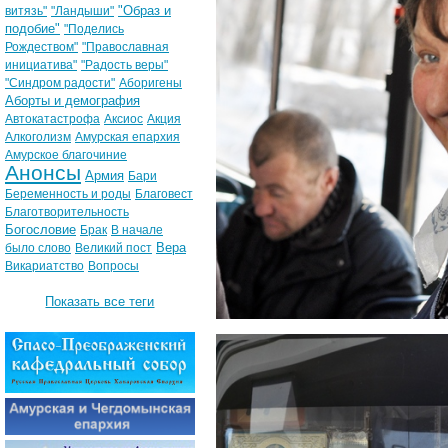
"Образ и
витязь"
"Ландыши"
подобие"
"Поделись
Рождеством"
"Православная
инициатива"
"Радость веры"
"Синдром радости"
Аборигены
Аборты и демография
Автокатастрофа
Аксиос
Акция
Алкоголизм
Амурская епархия
Амурское благочиние
Анонсы
Армия
Бари
Беременность и роды
Благовест
Благотворительность
Богословие
Брак
В начале
Вера
было слово
Великий пост
Викариатство
Вопросы
Показать все теги