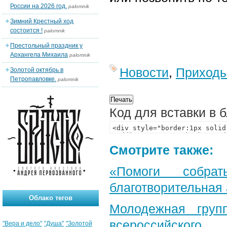
России на 2026 год.
palomnik
Зимний Крестный ход
состоится !
palomnik
Престольный праздник у
Архангела Михаила
palomnik
Новости
,
Приход
Золотой октябрь в
Петропавловке.
palomnik
Код для вставки в 
Смотрите также:
«Помоги собра
благотворительная
Облако тегов
Молодежная груп
всероссийского
"Вера и дело"
"Душа"
"Золотой