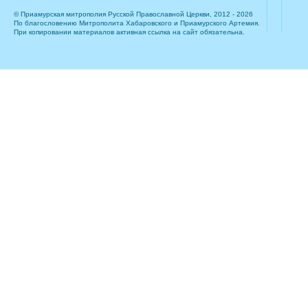
© Приамурская митрополия Русской Православной Церкви, 2012 - 2026
По благословению Митрополита Хабаровского и Приамурского Артемия.
При копировании материалов активная ссылка на сайт обязательна.