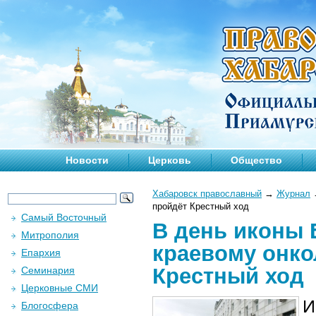
Новости
Церковь
Общество
Хабаровск православный
→
Журнал
пройдёт Крестный ход
Самый Восточный
В день иконы 
Митрополия
краевому онко
Епархия
Крестный ход
Семинария
Церковные СМИ
И
Блогосфера