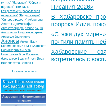
"Образ и
витязь"
"Ландыши"
Писания-2026»
подобие"
"Поделись
Рождеством"
"Православная
В Хабаровске пр
инициатива"
"Радость веры"
"Синдром радости"
Аборигены
пророка Илии, пок
Аборты и демография
Автокатастрофа
Аксиос
Акция
Алкоголизм
Амурская епархия
«Стяжи дух мирен»
Амурское благочиние
Анонсы
почтили память неб
Армия
Бари
Беременность и роды
Благовест
Хабаровские св
Благотворительность
Богословие
Брак
В начале
встретились с вос
Вера
было слово
Великий пост
Викариатство
Вопросы
Показать все теги