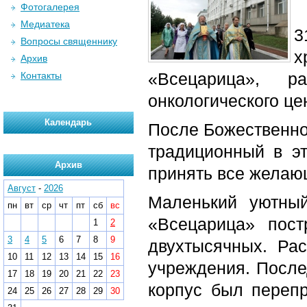
Фотогалерея
Медиатека
3
Вопросы священнику
х
Архив
«Всецарица», р
Контакты
онкологического це
Календарь
После Божественной
традиционный в эт
Архив
принять все желаю
Август
-
2026
Маленький уютны
пн
вт
ср
чт
пт
сб
вс
«Всецарица» пост
1
2
3
4
5
6
7
8
9
двухтысячных. Ра
10
11
12
13
14
15
16
учреждения. Послед
17
18
19
20
21
22
23
корпус был переп
24
25
26
27
28
29
30