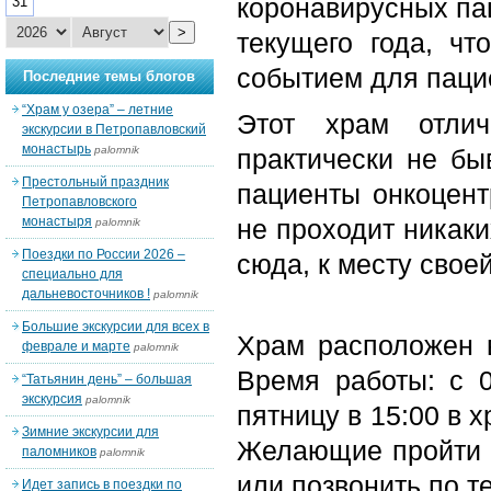
коронавирусных пац
31
>
текущего года, ч
событием для паци
Последние темы блогов
“Храм у озера” – летние
Этот храм отлич
экскурсии в Петропавловский
монастырь
palomnik
практически не б
Престольный праздник
пациенты онкоцент
Петропавловского
монастыря
не проходит никаки
palomnik
Поездки по России 2026 –
сюда, к месту свое
специально для
дальневосточников !
palomnik
Большие экскурсии для всех в
Храм расположен в
феврале и марте
palomnik
Время работы: с 0
“Татьянин день” – большая
экскурсия
palomnik
пятницу в 15:00 в 
Зимние экскурсии для
Желающие пройти Т
паломников
palomnik
или позвонить по т
Идет запись в поездки по