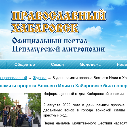
Общество
Семья
Молодежь
Ново
к православный
→
Журнал
→
В день памяти пророка Божьего Илии в Ха
 памяти пророка Божьего Илии в Хабаровске был сове
Информационный отдел Хабаровской епархии
2 августа 2022 года в день памяти пророка
десантных войск в городе воинской славы
крестный ход.
Перед началом молитвенного шествия настоя