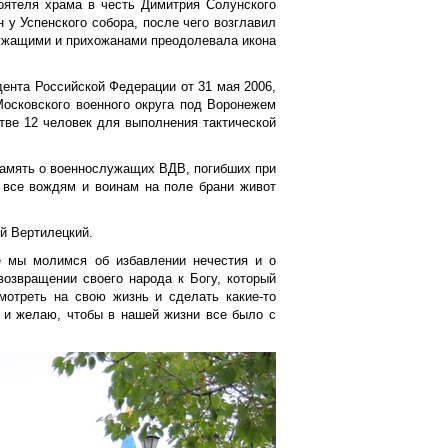
оятеля храма в честь Димитрия Солунского
 у Успенского собора, после чего возглавил
лужащими и прихожанами преодолевала икона
дента Российской Федерации от 31 мая 2006,
Московского военного округа под Воронежем
тве 12 человек для выполнения тактической
память о военнослужащих ВДВ, погибших при
о все вождям и воинам на поле брани живот
й Вертилецкий.
е мы молимся об избавлении нечестия и о
возвращении своего народа к Богу, который
мотреть на свою жизнь и сделать какие-то
 и желаю, чтобы в нашей жизни все было с