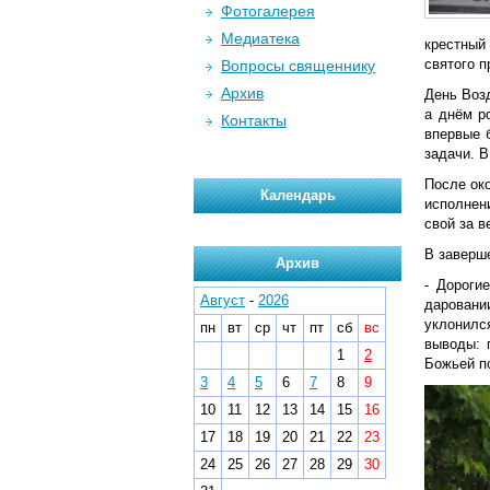
Фотогалерея
Медиатека
крестный
святого п
Вопросы священнику
Архив
День Воз
а днём р
Контакты
впервые 
задачи. В
После ок
Календарь
исполнен
свой за в
В заверш
Архив
- Дороги
Август
-
2026
даровани
уклонилс
пн
вт
ср
чт
пт
сб
вс
выводы: 
1
2
Божьей п
3
4
5
6
7
8
9
10
11
12
13
14
15
16
17
18
19
20
21
22
23
24
25
26
27
28
29
30