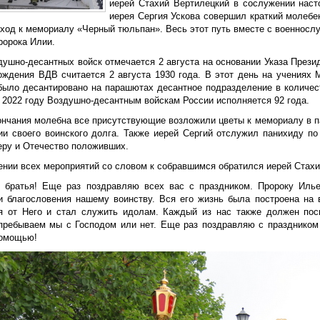
иерей Стахий Вертилецкий в сослужении наст
иерея Сергия Ускова совершил краткий молебен
 ход к мемориалу «Черный тюльпан». Весь этот путь вместе с военнос
ророка Илии.
душно-десантных войск отмечается 2 августа на основании Указа Прези
ождения ВДВ считается 2 августа 1930 года. В этот день на учениях 
было десантировано на парашютах десантное подразделение в количес
 2022 году Воздушно-десантным войскам России исполняется 92 года.
ончания молебна все присутствующие возложили цветы к мемориалу в 
ии своего воинского долга. Также иерей Сергий отслужил панихиду п
еру и Отечество положивших.
ении всех мероприятий со словом к собравшимся обратился иерей Стахи
е братья! Еще раз поздравляю всех вас с праздником. Пророку Иль
и благословения нашему воинству. Вся его жизнь была построена на 
я от Него и стал служить идолам. Каждый из нас также должен пос
пребываем мы с Господом или нет. Еще раз поздравляю с праздником
омощью!