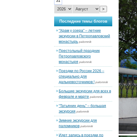
31
>
Последние темы блогов
“Храм у озера” – летние
экскурсии в Петропавловский
монастырь
palomnik
Престольный праздник
Петропавловского
монастыря
palomnik
Поездки по России 2026 –
специально для
дальневосточников !
palomnik
Большие экскурсии для всех в
феврале и марте
palomnik
“Татьянин день” – большая
экскурсия
palomnik
Зимние экскурсии для
паломников
palomnik
Идет запись в поездки по