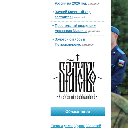
России на 2026 год.
palomnik
Зимний Крестный ход
состоится !
palomnik
Престольный праздник у
Архангела Михаила
palomnik
Золотой октябрь в
Петропавловке.
palomnik
Облако тегов
"Вера и дело"
"Душа"
"Золотой