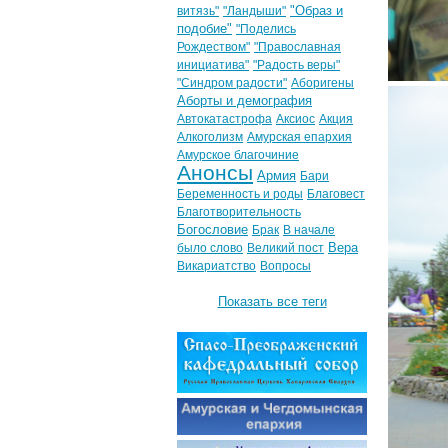
"Образ и
витязь"
"Ландыши"
подобие"
"Поделись
Рождеством"
"Православная
инициатива"
"Радость веры"
"Синдром радости"
Аборигены
Аборты и демография
Автокатастрофа
Аксиос
Акция
Алкоголизм
Амурская епархия
Амурское благочиние
Анонсы
Армия
Бари
Беременность и роды
Благовест
Благотворительность
Богословие
Брак
В начале
Вера
было слово
Великий пост
Викариатство
Вопросы
Показать все теги