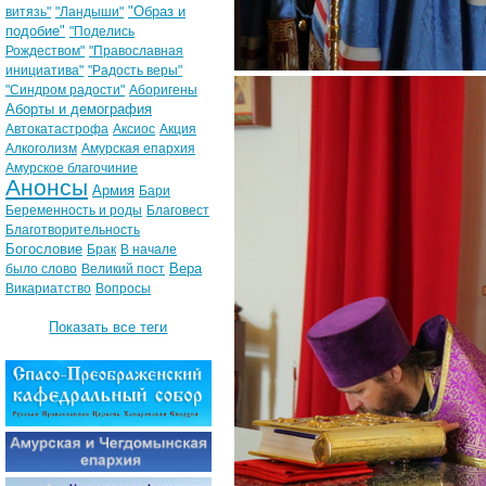
"Образ и
витязь"
"Ландыши"
подобие"
"Поделись
Рождеством"
"Православная
инициатива"
"Радость веры"
"Синдром радости"
Аборигены
Аборты и демография
Автокатастрофа
Аксиос
Акция
Алкоголизм
Амурская епархия
Амурское благочиние
Анонсы
Армия
Бари
Беременность и роды
Благовест
Благотворительность
Богословие
Брак
В начале
Вера
было слово
Великий пост
Викариатство
Вопросы
Показать все теги