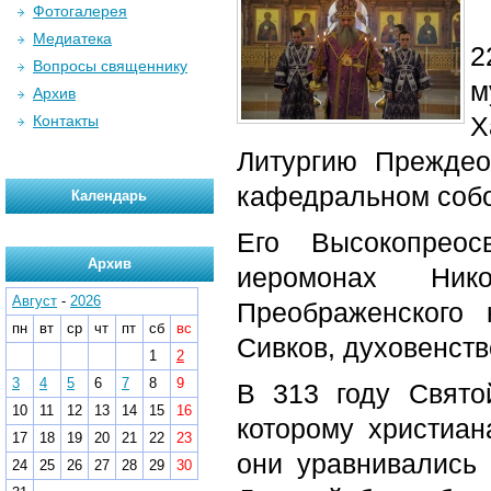
Фотогалерея
Медиатека
2
Вопросы священнику
м
Архив
Х
Контакты
Литургию Прежде
кафедральном соб
Календарь
Его Высокопреос
Архив
иеромонах Нико
Август
-
2026
Преображенского 
пн
вт
ср
чт
пт
сб
вс
Сивков, духовенств
1
2
3
4
5
6
7
8
9
В 313 году Свято
10
11
12
13
14
15
16
которому христиа
17
18
19
20
21
22
23
они уравнивались 
24
25
26
27
28
29
30