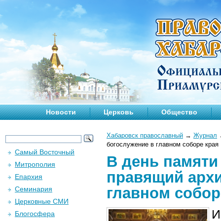
Новости
Церковь
Общество
Хабаровск православный
→
Журнал
богослужение в главном соборе края
Самый Восточный
В день памяти
Митрополия
правящий архи
Епархия
главном собор
Семинария
Церковные СМИ
И
Блогосфера