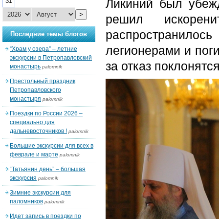
Ликиний был убеж
31
>
решил искорени
распространилось
Последние темы блогов
легионерами и поги
“Храм у озера” – летние
экскурсии в Петропавловский
за отказ поклонятс
монастырь
palomnik
Престольный праздник
Петропавловского
монастыря
palomnik
Поездки по России 2026 –
специально для
дальневосточников !
palomnik
Большие экскурсии для всех в
феврале и марте
palomnik
“Татьянин день” – большая
экскурсия
palomnik
Зимние экскурсии для
паломников
palomnik
Идет запись в поездки по