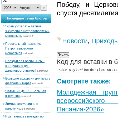
31
Победу, и Церко
>
спустя десятилетия
Последние темы блогов
“Храм у озера” – летние
экскурсии в Петропавловский
монастырь
palomnik
Новости
,
Приход
Престольный праздник
Петропавловского
монастыря
palomnik
Код для вставки в 
Поездки по России 2026 –
специально для
дальневосточников !
palomnik
Большие экскурсии для всех в
Смотрите также:
феврале и марте
palomnik
Молодежная груп
“Татьянин день” – большая
экскурсия
palomnik
всероссийского
Зимние экскурсии для
Писания-2026»
паломников
palomnik
Идет запись в поездки по