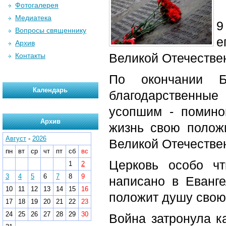
Фотогалерея
Медиатека
9
Вопросы священнику
е
Архив
Великой Отечестве
Контакты
По окончании Б
Календарь
благодарственные
усопшим - помино
Архив
жизнь свою полож
Август
-
2026
Великой Отечестве
пн
вт
ср
чт
пт
сб
вс
Церковь особо чт
1
2
3
4
5
6
7
8
9
написано в Еванге
10
11
12
13
14
15
16
положит душу свою 
17
18
19
20
21
22
23
24
25
26
27
28
29
30
Война затронула к