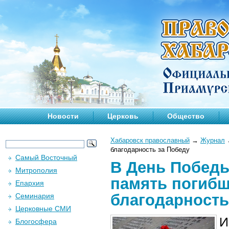
Новости
Церковь
Общество
Хабаровск православный
→
Журнал
благодарность за Победу
Самый Восточный
В День Победы
Митрополия
память погибш
Епархия
благодарность
Семинария
Церковные СМИ
И
Блогосфера