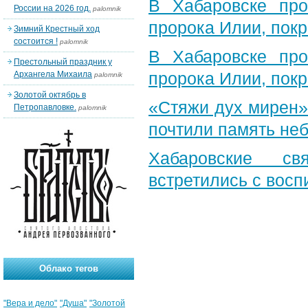
В Хабаровске пр
России на 2026 год.
palomnik
пророка Илии, пок
Зимний Крестный ход
состоится !
palomnik
В Хабаровске пр
Престольный праздник у
пророка Илии, пок
Архангела Михаила
palomnik
Золотой октябрь в
«Стяжи дух мирен»
Петропавловке.
palomnik
почтили память неб
Хабаровские св
встретились с вос
Облако тегов
"Вера и дело"
"Душа"
"Золотой