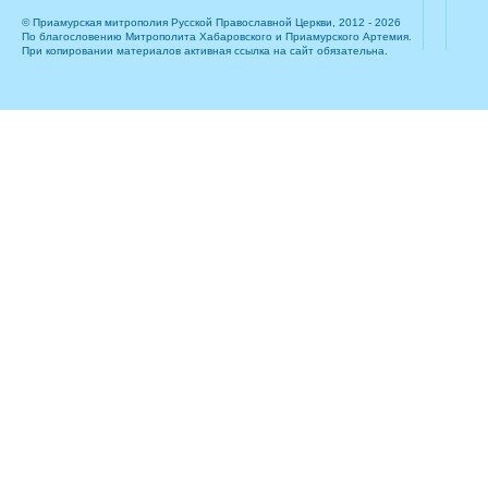
© Приамурская митрополия Русской Православной Церкви, 2012 - 2026
По благословению Митрополита Хабаровского и Приамурского Артемия.
При копировании материалов активная ссылка на сайт обязательна.