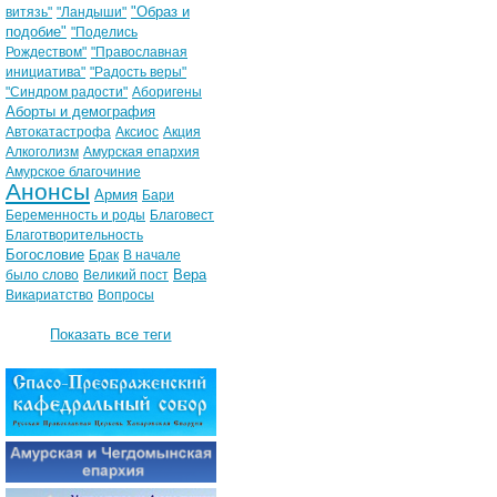
"Образ и
витязь"
"Ландыши"
подобие"
"Поделись
Рождеством"
"Православная
инициатива"
"Радость веры"
"Синдром радости"
Аборигены
Аборты и демография
Автокатастрофа
Аксиос
Акция
Алкоголизм
Амурская епархия
Амурское благочиние
Анонсы
Армия
Бари
Беременность и роды
Благовест
Благотворительность
Богословие
Брак
В начале
Вера
было слово
Великий пост
Викариатство
Вопросы
Показать все теги