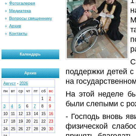
1
Фотогалерея
н
Медиатека
М
Вопросы священнику
Архив
т
Контакты
п
р
Календарь
С
поддержки детей с
Архив
на государственном
Август
-
2026
пн
вт
ср
чт
пт
сб
вс
На этой неделе бы
1
2
были слепыми с ро
3
4
5
6
7
8
9
10
11
12
13
14
15
16
- Господь вновь яв
17
18
19
20
21
22
23
физической слабо
24
25
26
27
28
29
30
принять благодать