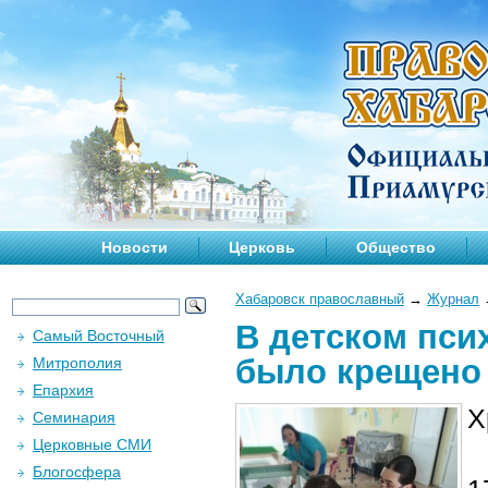
Новости
Церковь
Общество
Хабаровск православный
→
Журнал
В детском пси
Самый Восточный
было крещено 
Митрополия
Епархия
Х
Семинария
Церковные СМИ
Блогосфера