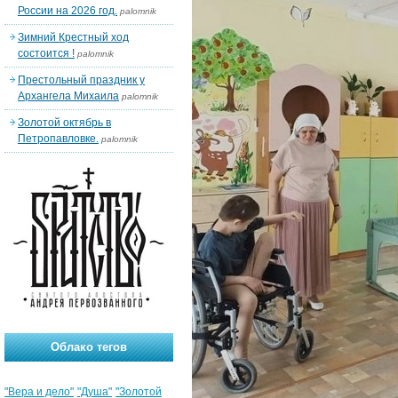
России на 2026 год.
palomnik
Зимний Крестный ход
состоится !
palomnik
Престольный праздник у
Архангела Михаила
palomnik
Золотой октябрь в
Петропавловке.
palomnik
Облако тегов
"Вера и дело"
"Душа"
"Золотой