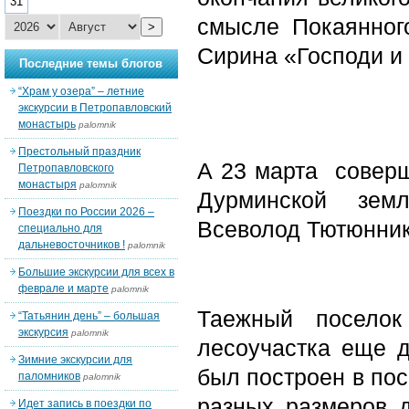
31
смысле Покаянног
>
Сирина «Господи и
Последние темы блогов
“Храм у озера” – летние
экскурсии в Петропавловский
монастырь
palomnik
Престольный праздник
А 23 марта соверш
Петропавловского
монастыря
palomnik
Дурминской зем
Поездки по России 2026 –
Всеволод Тютюнник
специально для
дальневосточников !
palomnik
Большие экскурсии для всех в
феврале и марте
palomnik
Таежный посело
“Татьянин день” – большая
экскурсия
palomnik
лесоучастка еще д
Зимние экскурсии для
был построен в пос
паломников
palomnik
разных размеров 
Идет запись в поездки по