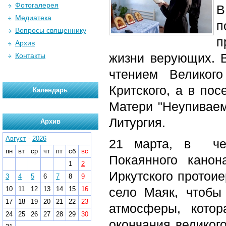
Фотогалерея
В
Медиатека
п
Вопросы священнику
п
Архив
жизни верующих. 
Контакты
чтением Великог
Критского, а в по
Календарь
Матери "Неупивае
Литургия.
Архив
Август
-
2026
21 марта, в чет
пн
вт
ср
чт
пт
сб
вс
Покаянного канон
1
2
Иркутского протоие
3
4
5
6
7
8
9
10
11
12
13
14
15
16
село Маяк, чтобы
17
18
19
20
21
22
23
атмосферы, кото
24
25
26
27
28
29
30
окончания великог