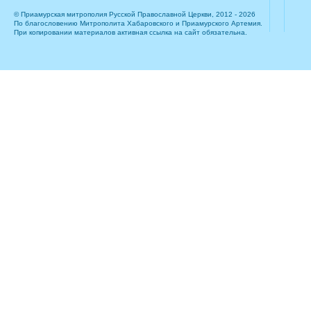
© Приамурская митрополия Русской Православной Церкви, 2012 - 2026
По благословению Митрополита Хабаровского и Приамурского Артемия.
При копировании материалов активная ссылка на сайт обязательна.