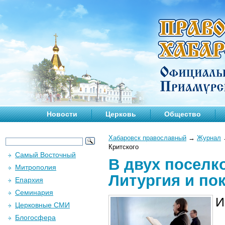
Новости
Церковь
Общество
Хабаровск православный
→
Журнал
Критского
Самый Восточный
В двух посел
Митрополия
Литургия и по
Епархия
Семинария
И
Церковные СМИ
Блогосфера