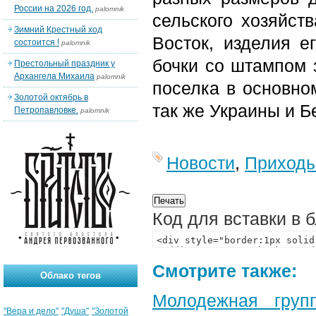
России на 2026 год.
palomnik
сельского хозяйст
Зимний Крестный ход
Восток, изделия е
состоится !
palomnik
бочки со штампом 
Престольный праздник у
Архангела Михаила
palomnik
поселка в основно
Золотой октябрь в
так же Украины и Б
Петропавловке.
palomnik
Новости
,
Приход
Код для вставки в 
Смотрите также:
Облако тегов
Молодежная груп
"Вера и дело"
"Душа"
"Золотой