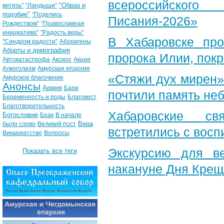
всероссийского
"Образ и
витязь"
"Ландыши"
подобие"
"Поделись
Писания-2026»
Рождеством"
"Православная
инициатива"
"Радость веры"
В Хабаровске пр
"Синдром радости"
Аборигены
Аборты и демография
пророка Илии, пок
Автокатастрофа
Аксиос
Акция
Алкоголизм
Амурская епархия
«Стяжи дух мирен»
Амурское благочиние
Анонсы
Армия
Бари
почтили память неб
Беременность и роды
Благовест
Благотворительность
Хабаровские св
Богословие
Брак
В начале
Вера
было слово
Великий пост
встретились с вос
Викариатство
Вопросы
Экскурсию для в
Показать все теги
накануне Дня Крещ