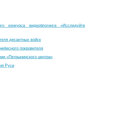
го конкурса видеоблогинга «Исследуйте
теля десантных войск
небесного покровителя
ами «Петрынинского центра»
ия Руси