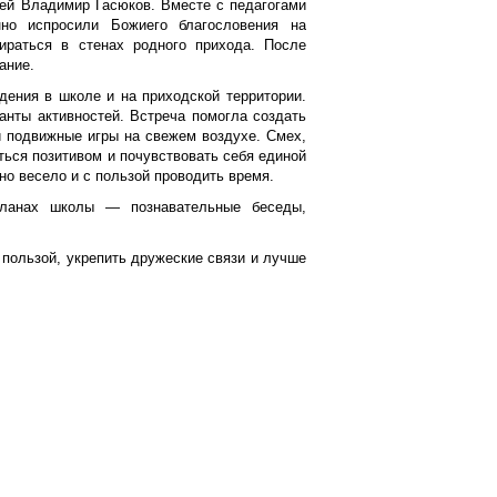
ей Владимир Гасюков. Вместе с педагогами
но испросили Божиего благословения на
ираться в стенах родного прихода. После
ание.
дения в школе и на приходской территории.
анты активностей. Встреча помогла создать
и подвижные игры на свежем воздухе. Смех,
ться позитивом и почувствовать себя единой
но весело и с пользой проводить время.
планах школы — познавательные беседы,
пользой, укрепить дружеские связи и лучше