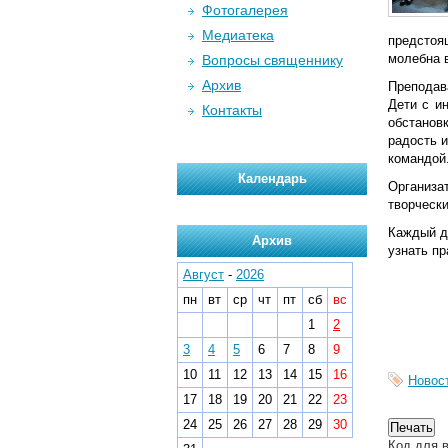
Фотогалерея
Медиатека
предстоя
молебна в
Вопросы священнику
Архив
Преподав
Дети с и
Контакты
обстанов
радость 
командой.
Календарь
Организ
творчески
Каждый д
Архив
узнать п
Август
-
2026
пн
вт
ср
чт
пт
сб
вс
1
2
3
4
5
6
7
8
9
10
11
12
13
14
15
16
Новос
17
18
19
20
21
22
23
24
25
26
27
28
29
30
Код для в