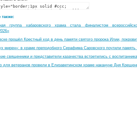
 также:
ная группа хабаровского храма стала финалистом всероссийско
2026»
вске прошёл Крестный ход в день памяти святого пророка Илии, покрови
ух мирен»: в храме преподобного Серафима Саровского почтили память 
кие священники и представители казачества встретились с воспитанник
ю для ветеранов провели в Елизаветинском храме накануне Дня Крещен