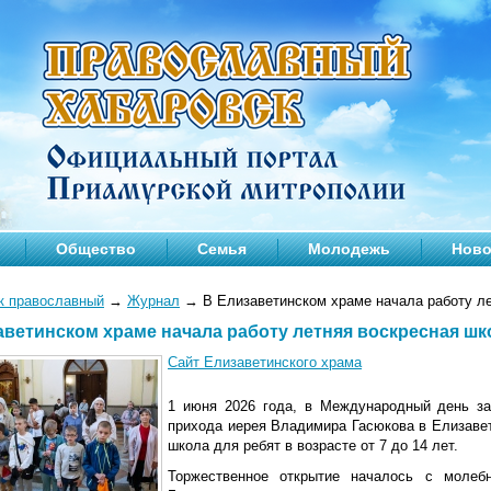
Общество
Семья
Молодежь
Ново
к православный
→
Журнал
→
В Елизаветинском храме начала работу л
аветинском храме начала работу летняя воскресная шк
Сайт Елизаветинского храма
1 июня 2026 года, в Международный день за
прихода иерея Владимира Гасюкова в Елизаве
школа для ребят в возрасте от 7 до 14 лет.
Торжественное открытие началось с молеб