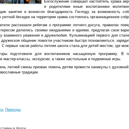
Богослужение совершил настоятель храма иер
и родителями юные воспитанники молитвен
щие занятия и вознесли благодарность Господу за возможность соб
 уютной беседке на территории храма состоялось организационное собр
атели рассказали ребятам о программе летнего досуга, правилах пове
нтересом делились своими ожиданиями и идеями, предлагая свои вари
ку взаимного уважения и дружелюбия. Кульминацией первого дня стал
и дружеское общение помогли участникам быстро познакомиться, заряди
 С первых часов работы летняя школа стала для детей местом, где мож
аторы подготовили для воспитанников насыщенную программу. В 
е мастер-классы, экскурсии, а также настольные и подвижные игры.
ень летней смены призван помочь детям провести каникулы с духовной 
равославные традиции.
ти
,
Приходы
ставки в блоги