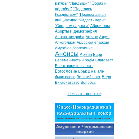
"Образ и
витязь"
"Ландыши"
подобие"
"Поделись
Рождеством"
"Православная
инициатива"
"Радость веры"
"Синдром радости"
Аборигены
Аборты и демография
Автокатастрофа
Аксиос
Акция
Алкоголизм
Амурская епархия
Амурское благочиние
Анонсы
Армия
Бари
Беременность и роды
Благовест
Благотворительность
Богословие
Брак
В начале
Вера
было слово
Великий пост
Викариатство
Вопросы
Показать все теги