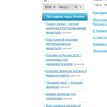
31
>
Смотрите
Последние темы блогов
Молодеж
“Храм у озера” – летние
Писания-
экскурсии в Петропавловский
В Хабаро
монастырь
palomnik
«Стяжи д
Престольный праздник
Петропавловского
Хабаровс
монастыря
palomnik
Экскурси
Поездки по России 2026 –
специально для
дальневосточников !
palomnik
Большие экскурсии для всех в
феврале и марте
palomnik
“Татьянин день” – большая
экскурсия
palomnik
Зимние экскурсии для
паломников
palomnik
Идет запись в поездки по