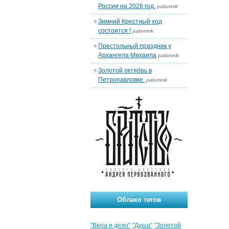
России на 2026 год.
palomnik
Зимний Крестный ход
состоится !
palomnik
Престольный праздник у
Архангела Михаила
palomnik
Золотой октябрь в
Петропавловке.
palomnik
Облако тегов
"Вера и дело"
"Душа"
"Золотой