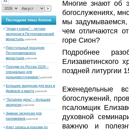
31
Многие знают об э
>
богослужениях, мно
мы задумываемся, 
Последние темы блогов
“Храм у озера” – летние
чем отличаются о
экскурсии в Петропавловский
горе Сион?
монастырь
palomnik
Престольный праздник
Подробнее раз
Петропавловского
монастыря
palomnik
Елизаветинского х
Поездки по России 2026 –
поздней литургии 1
специально для
дальневосточников !
palomnik
Большие экскурсии для всех в
Еженедельные вс
феврале и марте
palomnik
богослужений, про
“Татьянин день” – большая
экскурсия
palomnik
псаломщик Елизаве
Зимние экскурсии для
духовной семинар
паломников
palomnik
важную и полезн
Идет запись в поездки по