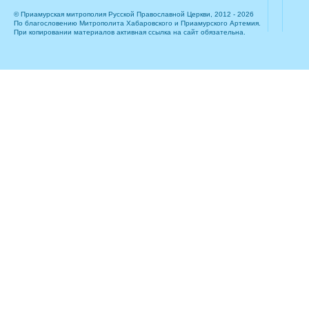
© Приамурская митрополия Русской Православной Церкви, 2012 - 2026
По благословению Митрополита Хабаровского и Приамурского Артемия.
При копировании материалов активная ссылка на сайт обязательна.