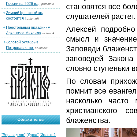
России на 2026 год.
palomnik
становятся все бо
Зимний Крестный ход
слушателей растет.
состоится !
palomnik
Алексей подробно
Престольный праздник у
Архангела Михаила
palomnik
смысл и значение
Золотой октябрь в
Заповеди блаженст
Петропавловке.
palomnik
заповедей Закона
словно ступеньки в
По словам прихож
помнит все евангел
насколько часто
христианского с
блаженства.
Облако тегов
"Вера и дело"
"Душа"
"Золотой