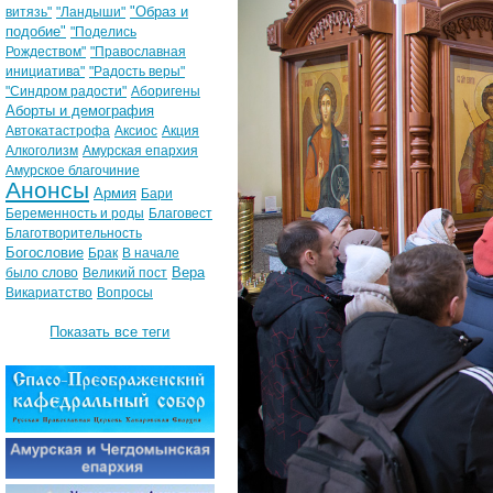
"Образ и
витязь"
"Ландыши"
подобие"
"Поделись
Рождеством"
"Православная
инициатива"
"Радость веры"
"Синдром радости"
Аборигены
Аборты и демография
Автокатастрофа
Аксиос
Акция
Алкоголизм
Амурская епархия
Амурское благочиние
Анонсы
Армия
Бари
Беременность и роды
Благовест
Благотворительность
Богословие
Брак
В начале
Вера
было слово
Великий пост
Викариатство
Вопросы
Показать все теги