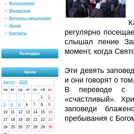
Фотогалерея
Медиатека
Вопросы священнику
К
Архив
регулярно посещае
Контакты
слышал пение Зап
момент, когда Свят
Календарь
Эти девять запове
Архив
и они говорят о то
Август
-
2026
В переводе с г
пн
вт
ср
чт
пт
сб
вс
1
2
«счастливый». Хр
3
4
5
6
7
8
9
заповеди блажен
10
11
12
13
14
15
16
пребывания с Богом
17
18
19
20
21
22
23
24
25
26
27
28
29
30