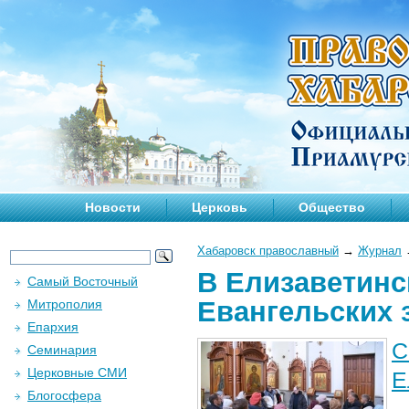
Новости
Церковь
Общество
Хабаровск православный
→
Журнал
В Елизаветинс
Самый Восточный
Евангельских 
Митрополия
Епархия
С
Семинария
Церковные СМИ
Е
Блогосфера