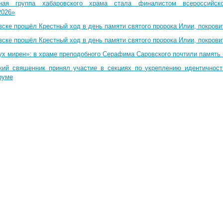
ная группа хабаровского храма стала финалистом всероссийско
2026»
вске прошёл Крестный ход в день памяти святого пророка Илии, покрови
вске прошёл Крестный ход в день памяти святого пророка Илии, покрови
ух мирен»: в храме преподобного Серафима Саровского почтили память 
кий священник принял участие в секциях по укреплению идентичнос
руме