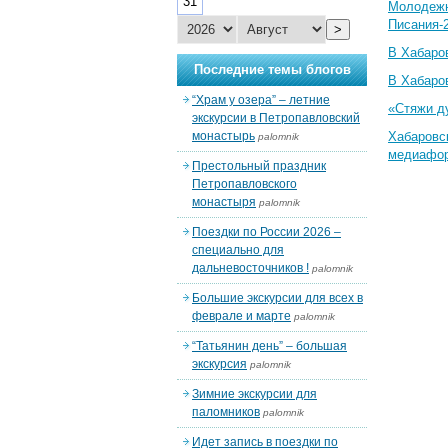
31
Молодеж
Писания-
>
В Хабаро
Последние темы блогов
В Хабаро
“Храм у озера” – летние
«Стяжи д
экскурсии в Петропавловский
монастырь
Хабаровс
palomnik
медиафо
Престольный праздник
Петропавловского
монастыря
palomnik
Поездки по России 2026 –
специально для
дальневосточников !
palomnik
Большие экскурсии для всех в
феврале и марте
palomnik
“Татьянин день” – большая
экскурсия
palomnik
Зимние экскурсии для
паломников
palomnik
Идет запись в поездки по