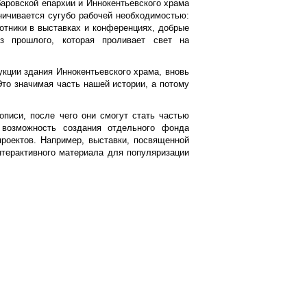
баровской епархии и Иннокентьевского храма
аничивается сугубо рабочей необходимостью:
ботники в выставках и конференциях, добрые
 прошлого, которая проливает свет на
укции здания Иннокентьевского храма, вновь
Это значимая часть нашей истории, а потому
описи, после чего они смогут стать частью
возможность создания отдельного фонда
проектов. Например, выставки, посвященной
нтерактивного материала для популяризации