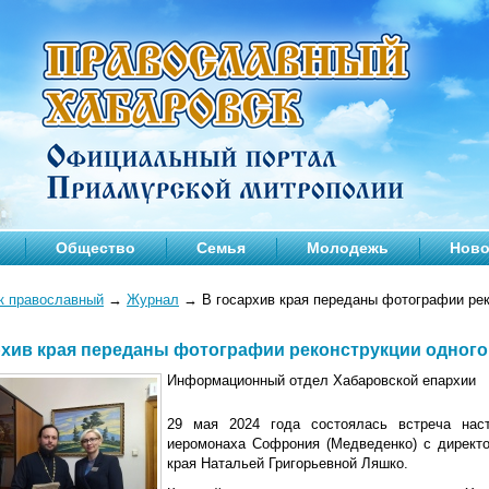
Общество
Семья
Молодежь
Ново
к православный
→
Журнал
→
В госархив края переданы фотографии рек
рхив края переданы фотографии реконструкции одного
Информационный отдел Хабаровской епархии
29 мая 2024 года состоялась встреча наст
иеромонаха Софрония (Медведенко) с директо
края Натальей Григорьевной Ляшко.