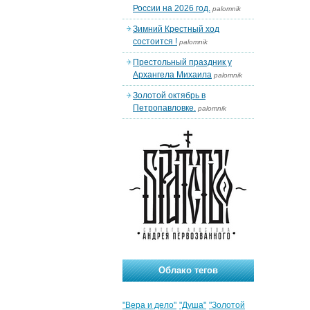
России на 2026 год.
palomnik
Зимний Крестный ход
состоится !
palomnik
Престольный праздник у
Архангела Михаила
palomnik
Золотой октябрь в
Петропавловке.
palomnik
Облако тегов
"Вера и дело"
"Душа"
"Золотой