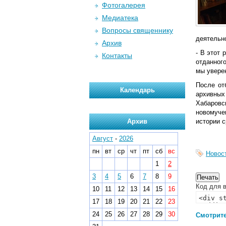
Фотогалерея
Медиатека
Вопросы священнику
деятельн
Архив
- В этот
Контакты
отданного
мы уверен
После от
Календарь
архивных
Хабаровс
новомуче
Архив
истории с
Август
-
2026
пн
вт
ср
чт
пт
сб
вс
Новос
1
2
3
4
5
6
7
8
9
Код для в
10
11
12
13
14
15
16
17
18
19
20
21
22
23
24
25
26
27
28
29
30
Смотрите