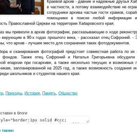
Краевой архив - давние и надежные друзья Ха
в частности, а потому взаимодействие не огр
сотрудники архива частые гости храмов, сора
помощники в поиске любой информации из
ость Православной Церкви на территории Хабаровского края.
 раз мы привезли в архив фотографии, рассказывающие о ходе реконстр
 верующим в 90-х годах прошлого века, - рассказал отец Софроний. - 
ы, что архив - лучшее место для сохранения таких фотодокументов.
бора и сканирования фотографий предстоит совместная работа по их 
 фондов. Также отец Софроний и Наталья Григорьевна обсудили 
кой епархии при госархиве, а также несколько текущих и возможных 
никам, запланированной на 2025 год, а также возможность создания и
реди школьников и студентов нашего края.
ти
,
Приходы
,
История
,
Память
,
Общество
ставки в блоги
 также: