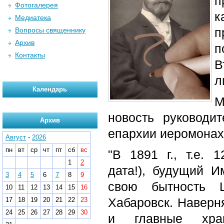
Фотогалерея
к
Медиатека
п
Вопросы священнику
Архив
п
Контакты
В
л
Календарь
М
новость руководи
Архив
епархии иеромонах
Август
-
2026
пн
вт
ср
чт
пт
сб
вс
"В 1891 г., т.е. 
1
2
дата!), будущий И
3
4
5
6
7
8
9
свою бытность Ц
10
11
12
13
14
15
16
Хабаровск. Наверн
17
18
19
20
21
22
23
24
25
26
27
28
29
30
и главные хра