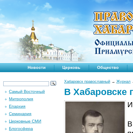
Новости
Церковь
Общество
Хабаровск православный
→
Журнал
В Хабаровске 
Самый Восточный
Митрополия
И
Епархия
Семинария
Церковные СМИ
В
Блогосфера