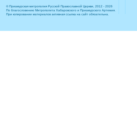
© Приамурская митрополия Русской Православной Церкви, 2012 - 2026
По благословению Митрополита Хабаровского и Приамурского Артемия.
При копировании материалов активная ссылка на сайт обязательна.