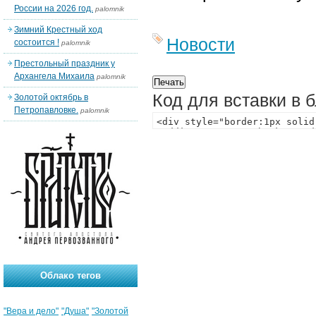
России на 2026 год.
palomnik
Зимний Крестный ход
Новости
состоится !
palomnik
Престольный праздник у
Архангела Михаила
palomnik
Код для вставки в 
Золотой октябрь в
Петропавловке.
palomnik
Облако тегов
"Вера и дело"
"Душа"
"Золотой