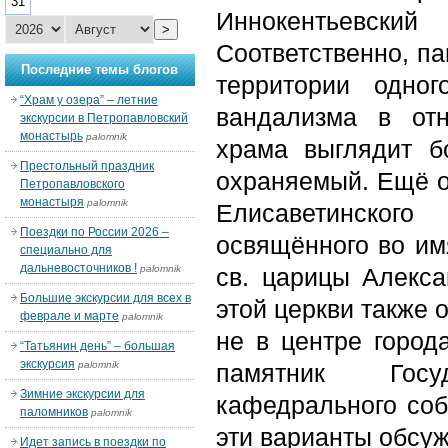
31
Иннокентьевс
>
Соответственно, п
Последние темы блогов
территории одно
“Храм у озера” – летние
вандализма в отн
экскурсии в Петропавловский
монастырь
palomnik
храма выглядит б
Престольный праздник
охраняемый. Ещё од
Петропавловского
монастыря
palomnik
Елисаветинского
Поездки по России 2026 –
освящённого во им
специально для
дальневосточников !
palomnik
св. царицы Алекса
Большие экскурсии для всех в
этой церкви также 
феврале и марте
palomnik
не в центре город
“Татьянин день” – большая
экскурсия
palomnik
памятник Госу
Зимние экскурсии для
кафедрального собо
паломников
palomnik
эти варианты обсуж
Идет запись в поездки по