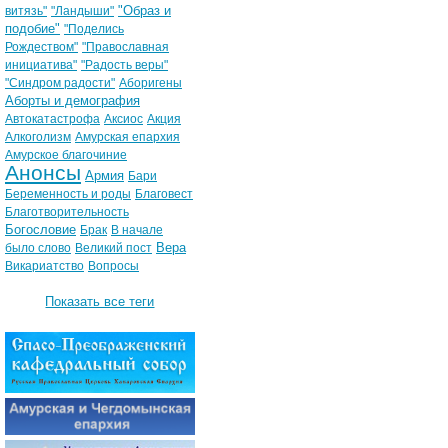
"Образ и
витязь"
"Ландыши"
подобие"
"Поделись
Рождеством"
"Православная
инициатива"
"Радость веры"
"Синдром радости"
Аборигены
Аборты и демография
Автокатастрофа
Аксиос
Акция
Алкоголизм
Амурская епархия
Амурское благочиние
Анонсы
Армия
Бари
Беременность и роды
Благовест
Благотворительность
Богословие
Брак
В начале
Вера
было слово
Великий пост
Викариатство
Вопросы
Показать все теги