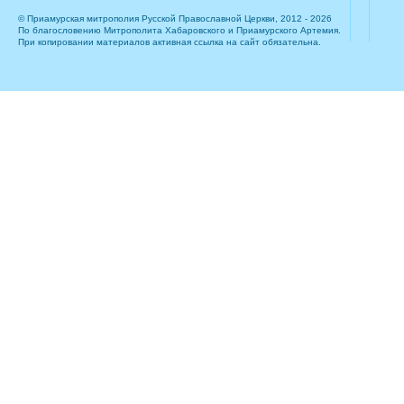
© Приамурская митрополия Русской Православной Церкви, 2012 - 2026
По благословению Митрополита Хабаровского и Приамурского Артемия.
При копировании материалов активная ссылка на сайт обязательна.