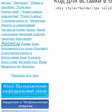
Код для вставки в 
"Образ и
витязь"
"Ландыши"
подобие"
"Поделись
Рождеством"
"Православная
инициатива"
"Радость веры"
"Синдром радости"
Аборигены
Аборты и демография
Автокатастрофа
Аксиос
Акция
Алкоголизм
Амурская епархия
Амурское благочиние
Анонсы
Армия
Бари
Беременность и роды
Благовест
Благотворительность
Богословие
Брак
В начале
Вера
было слово
Великий пост
Викариатство
Вопросы
Показать все теги