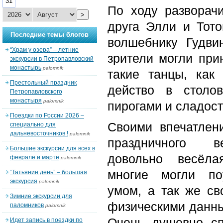
31
По ходу разворач
>
друга Элли и Тото
Последние темы блогов
волшебнику Гудви
“Храм у озера” – летние
зрители могли прин
экскурсии в Петропавловский
монастырь
palomnik
такие танцы, как
Престольный праздник
действо в столо
Петропавловского
монастыря
palomnik
пирогами и сладос
Поездки по России 2026 –
Своими впечатлен
специально для
дальневосточников !
palomnik
праздничного в
Большие экскурсии для всех в
довольно весёла
феврале и марте
palomnik
многие могли поу
“Татьянин день” – большая
экскурсия
palomnik
умом, а так же св
Зимние экскурсии для
физическими данны
паломников
palomnik
Очень душевно сп
Идет запись в поездки по