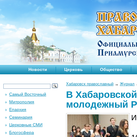
Новости
Церковь
Общество
Хабаровск православный
→
Журнал
В Хабаровской
Самый Восточный
молодежный Р
Митрополия
Епархия
И
Семинария
Церковные СМИ
Блогосфера