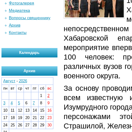
1
Фотогалерея
Х
Медиатека
м
Вопросы священнику
Архив
непосредственно
Контакты
Хабаровской епа
мероприятие вперв
Календарь
100 человек: пр
различных вузов го
Архив
военного округа.
Август
-
2026
За основу проводи
пн
вт
ср
чт
пт
сб
вс
1
2
всем известную 
3
4
5
6
7
8
9
Изумрудного города
10
11
12
13
14
15
16
персонажами это
17
18
19
20
21
22
23
Страшилой, Железн
24
25
26
27
28
29
30