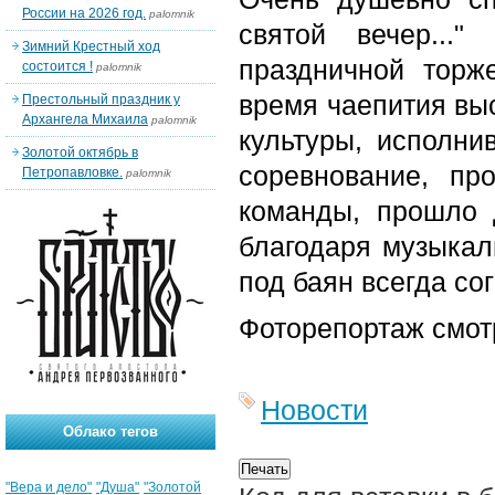
России на 2026 год.
palomnik
святой вечер...
Зимний Крестный ход
праздничной торж
состоится !
palomnik
время чаепития вы
Престольный праздник у
Архангела Михаила
palomnik
культуры, исполн
Золотой октябрь в
соревнование, п
Петропавловке.
palomnik
команды, прошло 
благодаря музыкал
под баян всегда со
Фоторепортаж смот
Новости
Облако тегов
"Вера и дело"
"Душа"
"Золотой