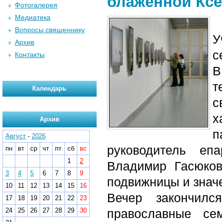
блаженной Ксе
Фотогалерея
Медиатека
Вопросы священнику
У
Архив
с
Контакты
В
т
Календарь
с
х
Архив
п
Август
-
2026
руководитель еп
пн
вт
ср
чт
пт
сб
вс
1
2
Владимир Гасюков
3
4
5
6
7
8
9
подвижницы и знач
10
11
12
13
14
15
16
Вечер закончилс
17
18
19
20
21
22
23
24
25
26
27
28
29
30
православные се