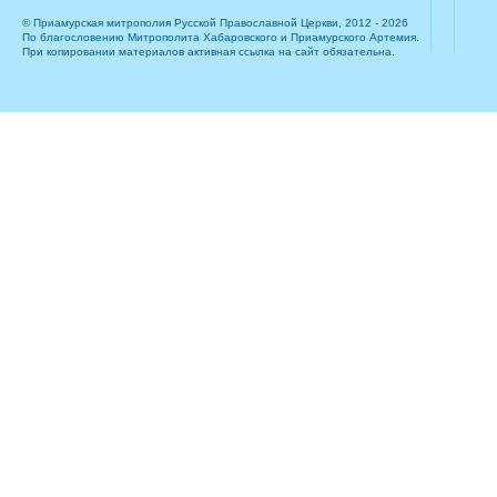
© Приамурская митрополия Русской Православной Церкви, 2012 - 2026
По благословению Митрополита Хабаровского и Приамурского Артемия.
При копировании материалов активная ссылка на сайт обязательна.