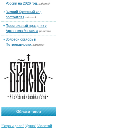
России на 2026 год.
palomnik
Зимний Крестный ход
состоится !
palomnik
Престольный праздник у
Архангела Михаила
palomnik
Золотой октябрь в
Петропавловке.
palomnik
Облако тегов
"Вера и дело"
"Душа"
"Золотой