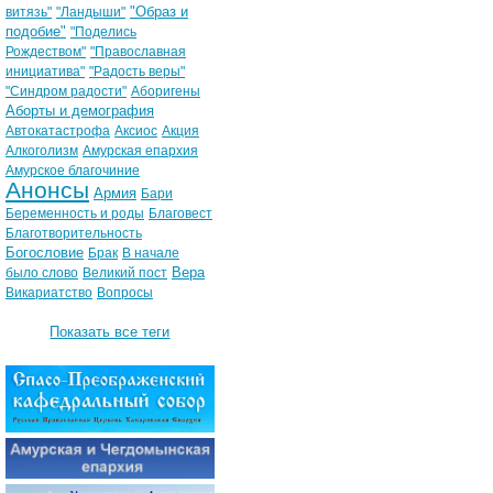
"Образ и
витязь"
"Ландыши"
подобие"
"Поделись
Рождеством"
"Православная
инициатива"
"Радость веры"
"Синдром радости"
Аборигены
Аборты и демография
Автокатастрофа
Аксиос
Акция
Алкоголизм
Амурская епархия
Амурское благочиние
Анонсы
Армия
Бари
Беременность и роды
Благовест
Благотворительность
Богословие
Брак
В начале
Вера
было слово
Великий пост
Викариатство
Вопросы
Показать все теги