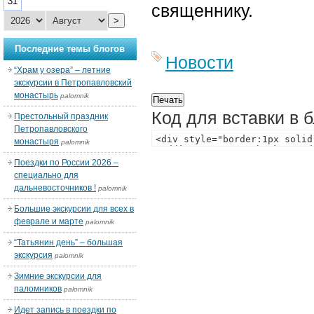
31
священнику.
>
Последние темы блогов
Новости
“Храм у озера” – летние
экскурсии в Петропавловский
монастырь
palomnik
Код для вставки в 
Престольный праздник
Петропавловского
монастыря
palomnik
Поездки по России 2026 –
специально для
дальневосточников !
palomnik
Большие экскурсии для всех в
феврале и марте
palomnik
“Татьянин день” – большая
экскурсия
palomnik
Зимние экскурсии для
паломников
palomnik
Идет запись в поездки по