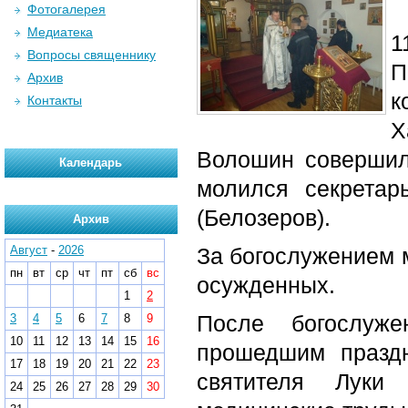
Фотогалерея
Медиатека
1
Вопросы священнику
П
Архив
к
Контакты
Х
Волошин совершил
Календарь
молился секретар
(Белозеров).
Архив
Август
-
2026
За богослужением 
пн
вт
ср
чт
пт
сб
вс
осужденных.
1
2
После богослуж
3
4
5
6
7
8
9
10
11
12
13
14
15
16
прошедшим празд
17
18
19
20
21
22
23
святителя Луки 
24
25
26
27
28
29
30