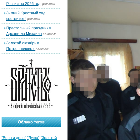
России на 2026 год.
palomnik
Зимний Крестный ход
состоится !
palomnik
Престольный праздник у
Архангела Михаила
palomnik
Золотой октябрь в
Петропавловке.
palomnik
Облако тегов
"Вера и дело"
"Душа"
"Золотой