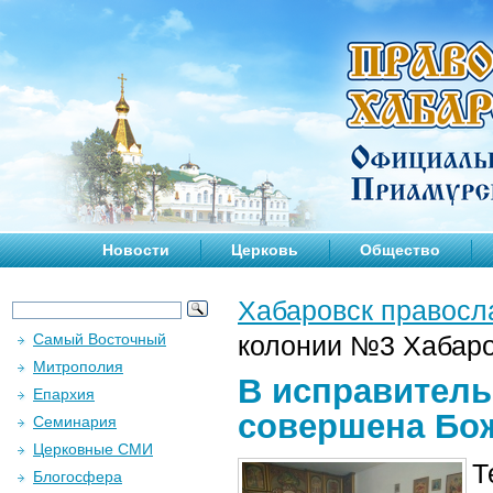
Новости
Церковь
Общество
Хабаровск правосл
Самый Восточный
колонии №3 Хабаро
Митрополия
В исправитель
Епархия
совершена Бож
Семинария
Церковные СМИ
Т
Блогосфера