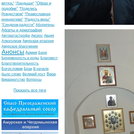
"Образ и
витязь"
"Ландыши"
подобие"
"Поделись
Рождеством"
"Православная
инициатива"
"Радость веры"
"Синдром радости"
Аборигены
Аборты и демография
Автокатастрофа
Аксиос
Акция
Алкоголизм
Амурская епархия
Амурское благочиние
Анонсы
Армия
Бари
Беременность и роды
Благовест
Благотворительность
Богословие
Брак
В начале
Вера
было слово
Великий пост
Викариатство
Вопросы
Показать все теги