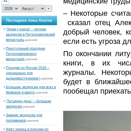
медицинские труды 
31
>
– Некоторые счита
Последние темы блогов
сказал отец Алек
“Храм у озера” – летние
добрый человек, к
экскурсии в Петропавловский
если есть угроза дл
монастырь
palomnik
Престольный праздник
По окончании литу
Петропавловского
монастыря
palomnik
книги, в их чис
Поездки по России 2026 –
журналы. Некото
специально для
дальневосточников !
palomnik
будет в ближайше
Большие экскурсии для всех в
пообещал приехать
феврале и марте
palomnik
“Татьянин день” – большая
экскурсия
palomnik
Зимние экскурсии для
паломников
palomnik
Идет запись в поездки по