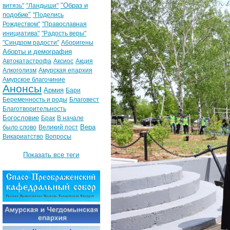
"Образ и
витязь"
"Ландыши"
подобие"
"Поделись
Рождеством"
"Православная
инициатива"
"Радость веры"
"Синдром радости"
Аборигены
Аборты и демография
Автокатастрофа
Аксиос
Акция
Алкоголизм
Амурская епархия
Амурское благочиние
Анонсы
Армия
Бари
Беременность и роды
Благовест
Благотворительность
Богословие
Брак
В начале
Вера
было слово
Великий пост
Викариатство
Вопросы
Показать все теги