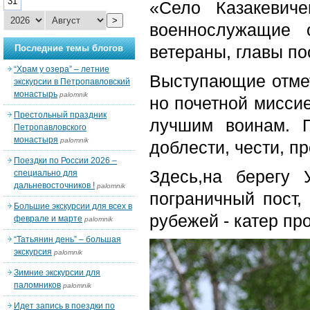
31
«Село Казакевич
>
военнослужащие 
ветераны, главы по
Последние темы блогов
“Храм у озера” – летние
Выступающие отмет
экскурсии в Петропавловский
монастырь
palomnik
но почетной мисси
Престольный праздник
лучшим воинам. П
Петропавловского
монастыря
palomnik
доблести, чести, п
Поездки по России 2026 –
Здесь,на берегу 
специально для
дальневосточников !
palomnik
пограничный пост,
Большие экскурсии для всех в
рубежей - катер пр
феврале и марте
palomnik
“Татьянин день” – большая
экскурсия
palomnik
Зимние экскурсии для
паломников
palomnik
Идет запись в поездки по