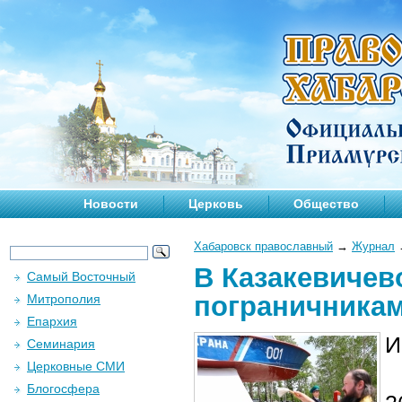
Новости
Церковь
Общество
Хабаровск православный
→
Журнал
В Казакевичев
Самый Восточный
пограничника
Митрополия
Епархия
И
Семинария
Церковные СМИ
Блогосфера