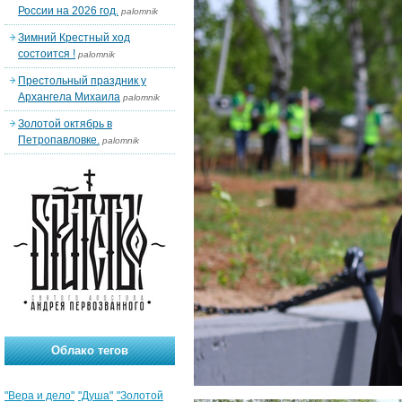
России на 2026 год.
palomnik
Зимний Крестный ход
состоится !
palomnik
Престольный праздник у
Архангела Михаила
palomnik
Золотой октябрь в
Петропавловке.
palomnik
Облако тегов
"Вера и дело"
"Душа"
"Золотой