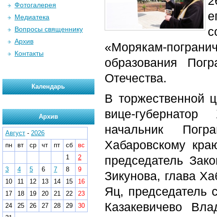
2
Фотогалерея
е
Медиатека
с
Вопросы священнику
Архив
«Морякам-пограни
Контакты
образования Пог
Отечества.
Календарь
В торжественной ц
вице-губернатор
Архив
начальник Пог
Август
-
2026
Хабаровскому кра
пн
вт
ср
чт
пт
сб
вс
1
2
председатель Зак
3
4
5
6
7
8
9
Зикунова, глава Х
10
11
12
13
14
15
16
Яц, председатель 
17
18
19
20
21
22
23
Казакевичево Вла
24
25
26
27
28
29
30