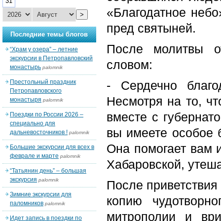
31
«Благодатное небо
>
пред святыней.
Последние темы блогов
После молитвы о
“Храм у озера” – летние
экскурсии в Петропавловский
словом:
монастырь
palomnik
Престольный праздник
- Сердечно благ
Петропавловского
Несмотря на то, чт
монастыря
palomnik
вместе с губернато
Поездки по России 2026 –
специально для
вы имеете особое б
дальневосточников !
palomnik
Она помогает вам 
Большие экскурсии для всех в
феврале и марте
palomnik
Хабаровской, утеша
“Татьянин день” – большая
экскурсия
palomnik
После приветствия 
Зимние экскурсии для
копию чудотворно
паломников
palomnik
митрополии и ври
Идет запись в поездки по