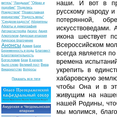
наши. И вот в п
"Образ и
витязь"
"Ландыши"
подобие"
"Поделись
русскому народу и 
Рождеством"
"Православная
инициатива"
"Радость веры"
потерянной, обр
"Синдром радости"
Аборигены
Аборты и демография
искусствоведами. 
Автокатастрофа
Аксиос
Акция
икона шествует п
Алкоголизм
Амурская епархия
Амурское благочиние
Всероссийском мол
Анонсы
Армия
Бари
Беременность и роды
Благовест
всегда является п
Благотворительность
времена испытаний
Богословие
Брак
В начале
Вера
было слово
Великий пост
укрепить в единс
Викариатство
Вопросы
хабаровскую землю
Показать все теги
чтобы Она и в эт
живущим на нашей
нашей Родины, что
мы молимся, благо