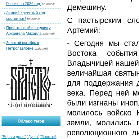
России на 2026 год.
palomnik
Демешину.
Зимний Крестный ход
С пастырским сл
состоится !
palomnik
Престольный праздник у
Артемий:
Архангела Михаила
palomnik
- Сегодня мы ста
Золотой октябрь в
Петропавловке.
palomnik
Востока событи
Владычицей нашей 
величайшая святын
для поддержания д
века. Перед ней м
были изгнаны иноп
молилось войско 
земли, молились 
Облако тегов
революционного л
"Вера и дело"
"Душа"
"Золотой