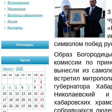
Фотогалерея
Медиатека
3
Вопросы священнику
ч
Архив
«
Контакты
и
символом побед рус
Календарь
Образ Богородиц
Архив
комиссии по прин
Август
-
2026
вынесли из самол
пн
вт
ср
чт
пт
сб
вс
встретил митропол
1
2
губернатора Хаб
3
4
5
6
7
8
9
Николаевский и
10
11
12
13
14
15
16
17
18
19
20
21
22
23
хабаровских храм
24
25
26
27
28
29
30
собравшихся людей