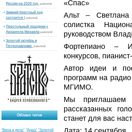
«Спас»
России на 2026 год.
palomnik
Зимний Крестный ход
Альт – Светлана 
состоится !
palomnik
солистка Национ
Престольный праздник у
Архангела Михаила
руководством Влад
palomnik
Золотой октябрь в
Фортепиано – И
Петропавловке.
palomnik
конкурсов, пианист
Автор идеи и по
программ на радио
МГИМО.
Мы приглашаем 
рассказанных гол
Облако тегов
станет для вас нас
Дата: 14 сентября
"Вера и дело"
"Душа"
"Золотой