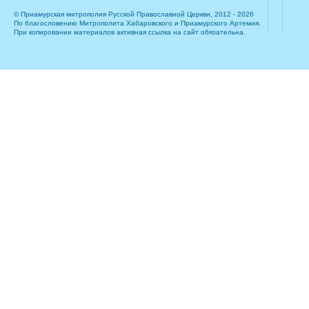
© Приамурская митрополия Русской Православной Церкви, 2012 - 2026
По благословению Митрополита Хабаровского и Приамурского Артемия.
При копировании материалов активная ссылка на сайт обязательна.