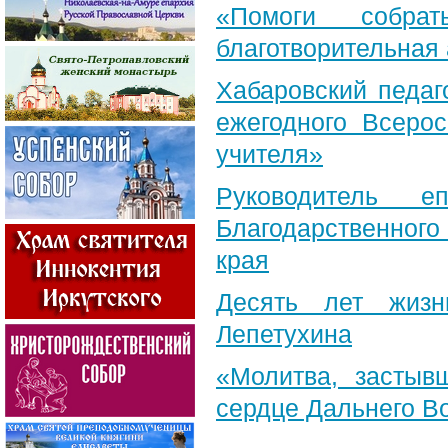
«Помоги собра
благотворительная
Хабаровский педаг
ежегодного Всерос
учителя»
Руководитель е
Благодарственног
края
Десять лет жизн
Лепетухина
«Молитва, застыв
сердце Дальнего В