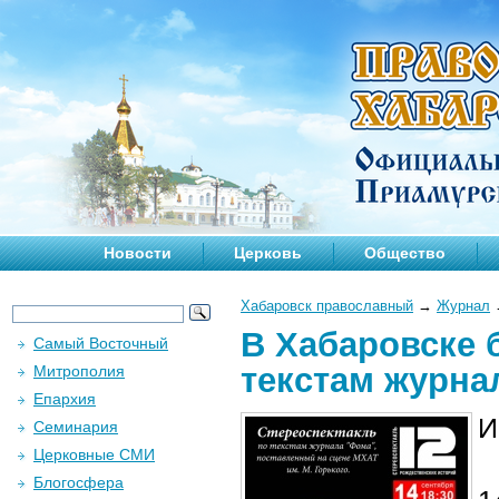
Новости
Церковь
Общество
Хабаровск православный
→
Журнал
В Хабаровске 
Самый Восточный
текстам журна
Митрополия
Епархия
И
Семинария
Церковные СМИ
Блогосфера