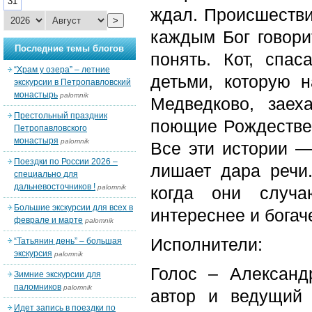
31
ждал. Происшестви
>
каждым Бог говори
Последние темы блогов
понять. Кот, спа
“Храм у озера” – летние
детьми, которую 
экскурсии в Петропавловский
монастырь
palomnik
Медведково, заех
Престольный праздник
поющие Рождествен
Петропавловского
монастыря
palomnik
Все эти истории —
Поездки по России 2026 –
лишает дара речи.
специально для
дальневосточников !
palomnik
когда они случа
Большие экскурсии для всех в
интереснее и богач
феврале и марте
palomnik
Исполнители:
“Татьянин день” – большая
экскурсия
palomnik
Голос – Александ
Зимние экскурсии для
паломников
palomnik
автор и ведущий
Идет запись в поездки по