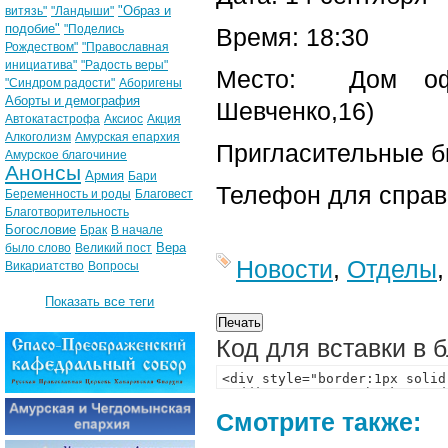
"Образ и
витязь"
"Ландыши"
подобие"
"Поделись
Время: 18:30
Рождеством"
"Православная
инициатива"
"Радость веры"
Место: Дом офиц
"Синдром радости"
Аборигены
Аборты и демография
Шевченко,16)
Автокатастрофа
Аксиос
Акция
Алкоголизм
Амурская епархия
Пригласительные б
Амурское благочиние
Анонсы
Армия
Бари
Телефон для справо
Беременность и роды
Благовест
Благотворительность
Богословие
Брак
В начале
Вера
было слово
Великий пост
Новости
,
Отделы
Викариатство
Вопросы
Показать все теги
Код для вставки в 
Смотрите также: