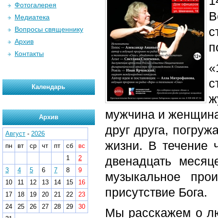
1
Фотогалерея
В
Медиатека
с
Вопросы священнику
Архив
п
Контакты
«
с
Календарь
ж
мужчина и женщина,
Архив
друг друга, погруж
Август
-
2026
жизни. В течение 
пн
вт
ср
чт
пт
сб
вс
1
2
двенадцать месяц
3
4
5
6
7
8
9
музыкальное про
10
11
12
13
14
15
16
присутствие Бога.
17
18
19
20
21
22
23
24
25
26
27
28
29
30
Мы расскажем о лю