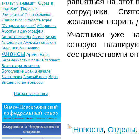
равняться на этот 
"Образ и
витязь"
"Ландыши"
подобие"
"Поделись
сотрудники Свят
Рождеством"
"Православная
желанием творить 
инициатива"
"Радость веры"
"Синдром радости"
Аборигены
Аборты и демография
Участники уже н
Автокатастрофа
Аксиос
Акция
которую планиру
Алкоголизм
Амурская епархия
Амурское благочиние
Анонсы
сестричеством и е
Армия
Бари
Беременность и роды
Благовест
Благотворительность
Богословие
Брак
В начале
Вера
было слово
Великий пост
Викариатство
Вопросы
Показать все теги
Новости
,
Отделы