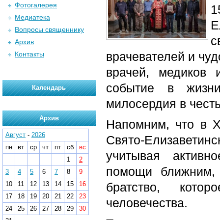
Фотогалерея
1
Медиатека
Е
Вопросы священнику
с
Архив
врачевателей и чуд
Контакты
врачей, медиков 
событие в жизн
Календарь
милосердия в чест
Архив
Напомним, что в Х
Август
-
2026
Свято-Елизавети
пн
вт
ср
чт
пт
сб
вс
учитывая активн
1
2
помощи ближним, 
3
4
5
6
7
8
9
10
11
12
13
14
15
16
братство, кото
17
18
19
20
21
22
23
человечества.
24
25
26
27
28
29
30