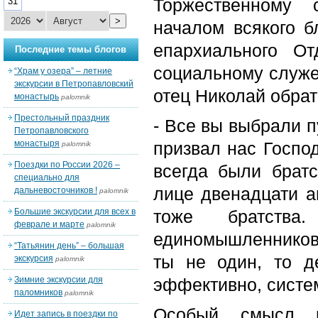
Торжественному 
31
>
началом всякого б
епархиального От
Последние темы блогов
социальному служе
“Храм у озера” – летние
экскурсии в Петропавловский
отец Николай обрат
монастырь
palomnik
Престольный праздник
- Все вы выбрали п
Петропавловского
монастыря
призвал нас Госпо
palomnik
Поездки по России 2026 –
всегда были братс
специально для
лице двенадцати 
дальневосточников !
palomnik
Большие экскурсии для всех в
тоже братства
феврале и марте
palomnik
единомышленников.
“Татьянин день” – большая
ты не один, то 
экскурсия
palomnik
Зимние экскурсии для
эффективно, систе
паломников
palomnik
Особый смысл н
Идет запись в поездки по