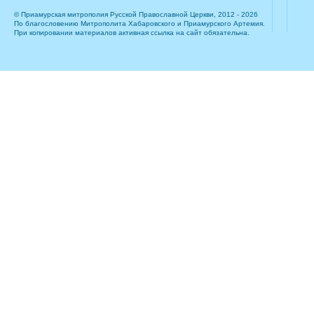
© Приамурская митрополия Русской Православной Церкви, 2012 - 2026
По благословению Митрополита Хабаровского и Приамурского Артемия.
При копировании материалов активная ссылка на сайт обязательна.