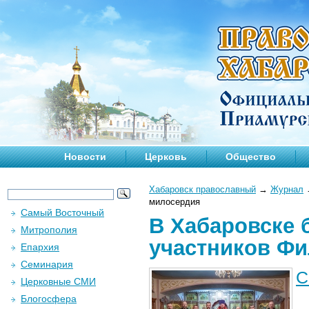
Новости
Церковь
Общество
Хабаровск православный
→
Журнал
милосердия
Самый Восточный
В Хабаровске 
Митрополия
участников Фи
Епархия
Семинария
С
Церковные СМИ
Блогосфера