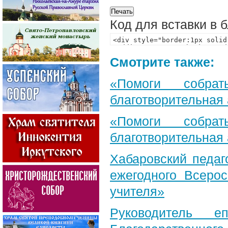
Код для вставки в 
Смотрите также:
«Помоги собра
благотворительная
«Помоги собра
благотворительная
Хабаровский педаг
ежегодного Всерос
учителя»
Руководитель е