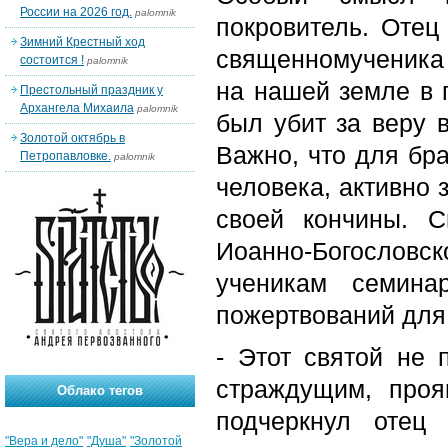
России на 2026 год.
palomnik
покровитель. Отец
Зимний Крестный ход
священномученика 
состоится !
palomnik
на нашей земле в 
Престольный праздник у
Архангела Михаила
palomnik
был убит за веру в
Золотой октябрь в
Важно, что для бра
Петропавловке.
palomnik
человека, активно
своей кончины. 
Иоанно-Богослов
ученикам семина
пожертвований для
- Этот святой не 
страждущим, про
Облако тегов
подчеркнул отец
"Вера и дело"
"Душа"
"Золотой