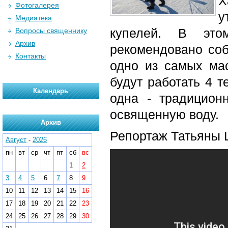
Х
Фотогалерея
у
Медиатека
купелей. В это
Вопросы священнику
Архив
рекомендовано со
Контакты
одно из самых ма
будут работать 4 т
Календарь
одна - традицион
освященную воду.
Архив
Репортаж
Татьяны 
Август
-
2026
пн
вт
ср
чт
пт
сб
вс
1
2
3
4
5
6
7
8
9
10
11
12
13
14
15
16
17
18
19
20
21
22
23
24
25
26
27
28
29
30