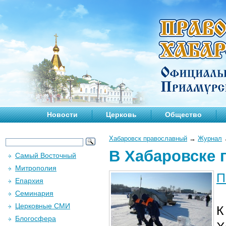
Новости
Церковь
Общество
Хабаровск православный
→
Журнал
В Хабаровске 
Самый Восточный
Митрополия
П
Епархия
Семинария
Церковные СМИ
К
Блогосфера