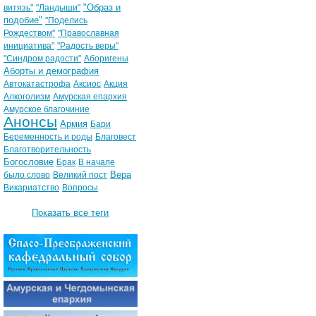
"Образ и
витязь"
"Ландыши"
подобие"
"Поделись
Рождеством"
"Православная
инициатива"
"Радость веры"
"Синдром радости"
Аборигены
Аборты и демография
Автокатастрофа
Аксиос
Акция
Алкоголизм
Амурская епархия
Амурское благочиние
Анонсы
Армия
Бари
Беременность и роды
Благовест
Благотворительность
Богословие
Брак
В начале
Вера
было слово
Великий пост
Викариатство
Вопросы
Показать все теги