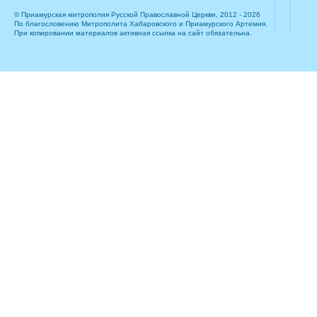
© Приамурская митрополия Русской Православной Церкви, 2012 - 2026
По благословению Митрополита Хабаровского и Приамурского Артемия.
При копировании материалов активная ссылка на сайт обязательна.