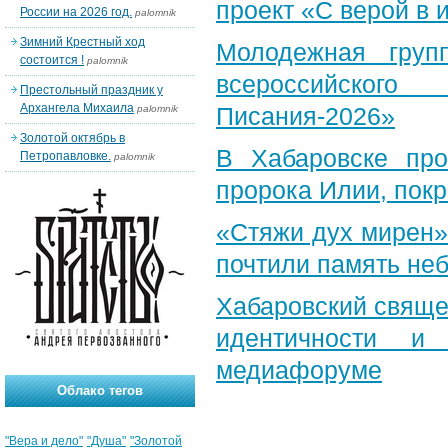
проект «С верой в
России на 2026 год.
palomnik
Зимний Крестный ход
Молодежная груп
состоится !
palomnik
всероссийского
Престольный праздник у
Архангела Михаила
Писания-2026»
palomnik
Золотой октябрь в
В Хабаровске пр
Петропавловке.
palomnik
пророка Илии, пок
«Стяжи дух мирен»
почтили память неб
Хабаровский свяще
идентичности и
медиафоруме
Облако тегов
"Вера и дело"
"Душа"
"Золотой