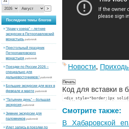
31
>
Последние темы блогов
“Храм у озера” – летние
экскурсии в Петропавловский
монастырь
palomnik
Престольный праздник
Петропавловского
монастыря
palomnik
Новости
,
Приход
Поездки по России 2026 –
специально для
дальневосточников !
palomnik
Большие экскурсии для всех в
Код для вставки в 
феврале и марте
palomnik
“Татьянин день” – большая
экскурсия
palomnik
Смотрите также:
Зимние экскурсии для
паломников
palomnik
В Хабаровской еп
Идет запись в поездки по