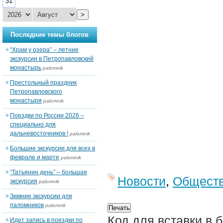
31
>
Последние темы блогов
“Храм у озера” – летние
экскурсии в Петропавловский
монастырь
palomnik
Престольный праздник
Петропавловского
монастыря
palomnik
Поездки по России 2026 –
специально для
дальневосточников !
palomnik
Большие экскурсии для всех в
феврале и марте
palomnik
“Татьянин день” – большая
Новости
,
Общест
экскурсия
palomnik
Зимние экскурсии для
паломников
palomnik
Код для вставки в 
Идет запись в поездки по