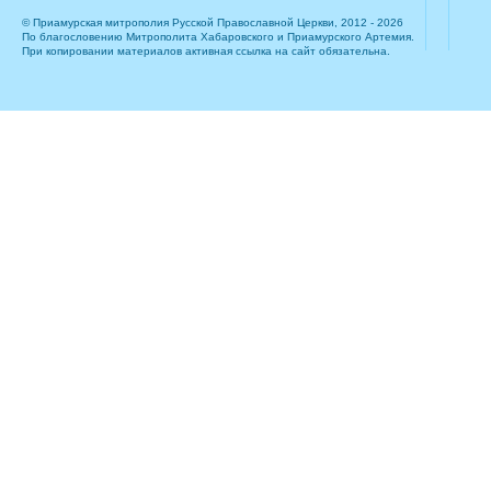
© Приамурская митрополия Русской Православной Церкви, 2012 - 2026
По благословению Митрополита Хабаровского и Приамурского Артемия.
При копировании материалов активная ссылка на сайт обязательна.