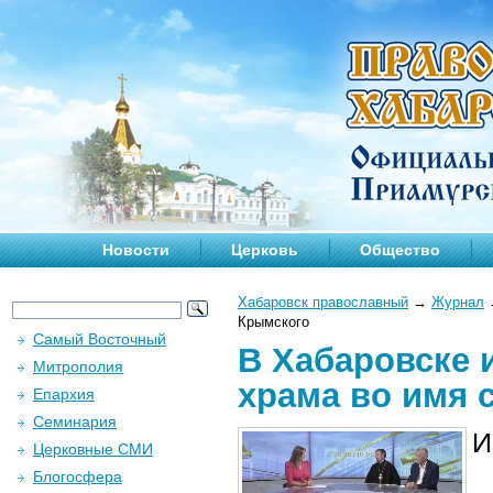
Новости
Церковь
Общество
Хабаровск православный
→
Журнал
Крымского
Самый Восточный
В Хабаровске 
Митрополия
храма во имя 
Епархия
Семинария
И
Церковные СМИ
Блогосфера