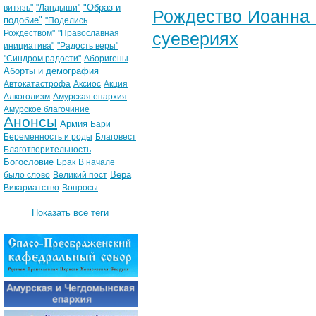
"Образ и
витязь"
"Ландыши"
Рождество Иоанна 
подобие"
"Поделись
Рождеством"
"Православная
суевериях
инициатива"
"Радость веры"
"Синдром радости"
Аборигены
Аборты и демография
Автокатастрофа
Аксиос
Акция
Алкоголизм
Амурская епархия
Амурское благочиние
Анонсы
Армия
Бари
Беременность и роды
Благовест
Благотворительность
Богословие
Брак
В начале
Вера
было слово
Великий пост
Викариатство
Вопросы
Показать все теги