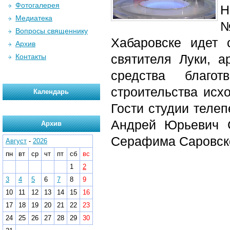
Фотогалерея
Н
Медиатека
№
Вопросы священнику
Хабаровске идет 
Архив
святителя Луки, а
Контакты
средства благо
строительства исх
Календарь
Гости студии теле
Андрей Юрьевич С
Архив
Серафима Саровско
Август
-
2026
пн
вт
ср
чт
пт
сб
вс
1
2
3
4
5
6
7
8
9
10
11
12
13
14
15
16
17
18
19
20
21
22
23
24
25
26
27
28
29
30