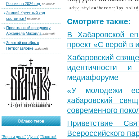
России на 2026 год.
palomnik
Зимний Крестный ход
состоится !
palomnik
Смотрите также:
Престольный праздник у
В Хабаровской еп
Архангела Михаила
palomnik
проект «С верой в
Золотой октябрь в
Петропавловке.
palomnik
Хабаровский свяще
идентичности и
медиафоруме
«У молодежи ес
хабаровский свя
современного поко
Облако тегов
Приветствие Свя
Всероссийского па
"Вера и дело"
"Душа"
"Золотой