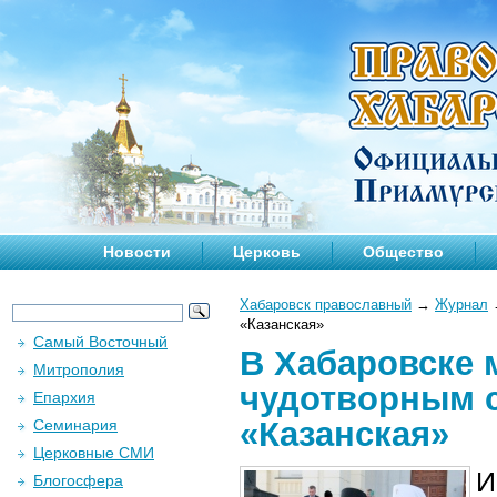
Новости
Церковь
Общество
Хабаровск православный
→
Журнал
«Казанская»
Самый Восточный
В Хабаровске 
Митрополия
чудотворным 
Епархия
«Казанская»
Семинария
Церковные СМИ
И
Блогосфера