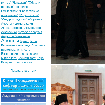
"Образ и
витязь"
"Ландыши"
подобие"
"Поделись
Рождеством"
"Православная
инициатива"
"Радость веры"
"Синдром радости"
Аборигены
Аборты и демография
Автокатастрофа
Аксиос
Акция
Алкоголизм
Амурская епархия
Амурское благочиние
Анонсы
Армия
Бари
Беременность и роды
Благовест
Благотворительность
Богословие
Брак
В начале
Вера
было слово
Великий пост
Викариатство
Вопросы
Показать все теги