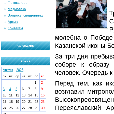
Фотогалерея
Медиатека
Т
Вопросы священнику
С
Архив
Р
Контакты
молебна о Победе
Казанской иконы Б
Календарь
За три дня пребы
Архив
соборе к образу
Август
-
2026
человек. Очередь к
пн
вт
ср
чт
пт
сб
вс
Перед тем, как ик
1
2
3
4
5
6
7
8
9
возглавил митропо
10
11
12
13
14
15
16
Высокопреосвяще
17
18
19
20
21
22
23
Переяславский Ар
24
25
26
27
28
29
30