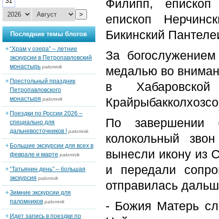
Филипп, епископ
31
>
епископ Нерчинс
Бикинский Пантеле
Последние темы блогов
“Храм у озера” – летние
За богослужением
экскурсии в Петропавловский
монастырь
palomnik
медалью во вниман
Престольный праздник
в Хабаровской
Петропавловского
монастыря
Крайрыбакколхозсо
palomnik
Поездки по России 2026 –
По завершении 
специально для
дальневосточников !
palomnik
колокольный зво
Большие экскурсии для всех в
вынесли икону из 
феврале и марте
palomnik
и передали сопр
“Татьянин день” – большая
экскурсия
palomnik
отправилась дальш
Зимние экскурсии для
паломников
palomnik
- Божия Матерь сл
Идет запись в поездки по