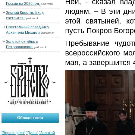
Ней, - сказал вл
России на 2026 год.
palomnik
людям. – В эти дн
Зимний Крестный ход
состоится !
palomnik
этой святыней, к
Престольный праздник у
пусть Покров Богор
Архангела Михаила
palomnik
Пребывание чудот
Золотой октябрь в
Петропавловке.
palomnik
всероссийского мо
мая, а завершится 
Облако тегов
"Вера и дело"
"Душа"
"Золотой