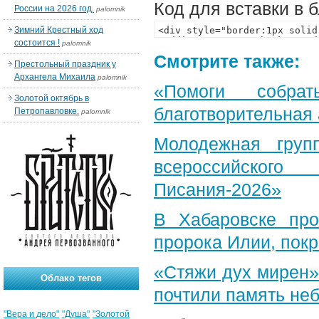
Код для вставки в 
России на 2026 год.
palomnik
Зимний Крестный ход
состоится !
palomnik
Смотрите также:
Престольный праздник у
Архангела Михаила
palomnik
«Помоги собра
Золотой октябрь в
благотворительная
Петропавловке.
palomnik
Молодежная груп
всероссийского
Писания-2026»
В Хабаровске пр
пророка Илии, пок
«Стяжи дух мирен»
Облако тегов
почтили память неб
"Вера и дело"
"Душа"
"Золотой