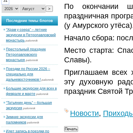
31
По окончании ш
>
праздничная прогр
Последние темы блогов
(у Амурского утёса)
“Храм у озера” – летние
экскурсии в Петропавловский
Начало сбора: посл
монастырь
palomnik
Место старта: Спа
Престольный праздник
Петропавловского
Славы).
монастыря
palomnik
Поездки по России 2026 –
Приглашаем всех х
специально для
дальневосточников !
эту духовную радо
palomnik
Большие экскурсии для всех в
праздник Святой Т
феврале и марте
palomnik
“Татьянин день” – большая
экскурсия
palomnik
Новости
,
Приход
Зимние экскурсии для
паломников
palomnik
Идет запись в поездки по