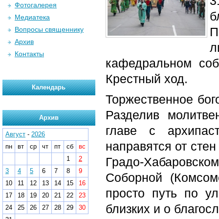
3
Фотогалерея
б
Медиатека
П
Вопросы священнику
Архив
л
Контакты
кафедральном соб
Крестный ход.
Календарь
Торжественное бог
Разделив молитве
Архив
главе с архипас
Август
-
2026
направятся от сте
пн
вт
ср
чт
пт
сб
вс
1
2
Градо-Хабаровс
3
4
5
6
7
8
9
Соборной (Комсом
10
11
12
13
14
15
16
просто путь по у
17
18
19
20
21
22
23
близких и о благос
24
25
26
27
28
29
30