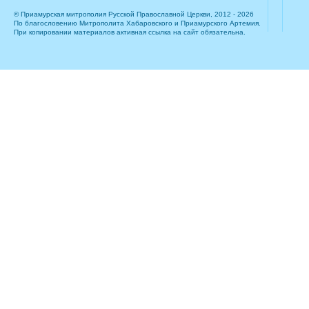
© Приамурская митрополия Русской Православной Церкви, 2012 - 2026
По благословению Митрополита Хабаровского и Приамурского Артемия.
При копировании материалов активная ссылка на сайт обязательна.