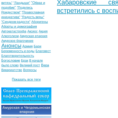
Хабаровские св
"Образ и
витязь"
"Ландыши"
подобие"
"Поделись
встретились с вос
Рождеством"
"Православная
инициатива"
"Радость веры"
"Синдром радости"
Аборигены
Аборты и демография
Автокатастрофа
Аксиос
Акция
Алкоголизм
Амурская епархия
Амурское благочиние
Анонсы
Армия
Бари
Беременность и роды
Благовест
Благотворительность
Богословие
Брак
В начале
Вера
было слово
Великий пост
Викариатство
Вопросы
Показать все теги