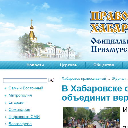
Новости
Церковь
Общество
Хабаровск православный
→
Журнал
В Хабаровске 
Самый Восточный
объединит ве
Митрополия
Епархия
И
Семинария
Церковные СМИ
Блогосфера