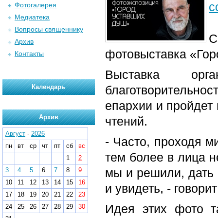
с
Фотогалерея
Медиатека
Вопросы священнику
С
Архив
фотовыставка «Гор
Контакты
Выставка орг
Календарь
благотворительн
епархии и пройдет 
Архив
чтений.
Август
-
2026
- Часто, проходя м
пн
вт
ср
чт
пт
сб
вс
тем более в лица н
1
2
мы и решили, дать 
3
4
5
6
7
8
9
10
11
12
13
14
15
16
и увидеть, - говор
17
18
19
20
21
22
23
Идея этих фото т
24
25
26
27
28
29
30