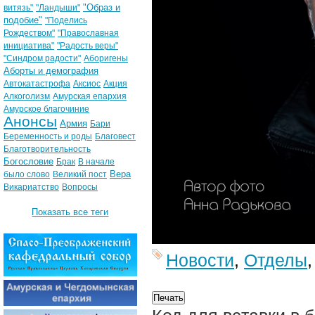
"Образ и
витязь"
"Ландыши"
подобие"
"Поделись
Рождеством"
"Православная
инициатива"
"Радость веры"
"Синдром радости"
Аборигены
Аборты и демография
Автокатастрофа
Аксиос
Акция
Алкоголизм
Амурская епархия
Амурское благочиние
Анонсы
Армия
Бари
Беременность и роды
Благовест
Благотворительность
Богословие
Брак
В начале
Вера
было слово
Великий пост
Викариатство
Вопросы
Показать все теги
Новости
,
Отделы