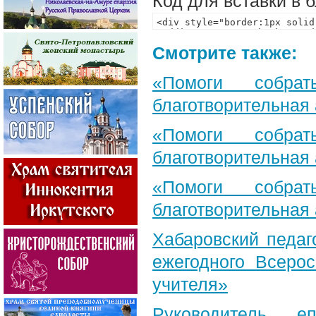
Код для вставки в 
Смотрите также:
«Помоги собра
благотворительная
«Помоги собра
благотворительная
«Помоги собра
благотворительная
Хабаровский педаг
ежегодного Всерос
учителя»
Руководитель е