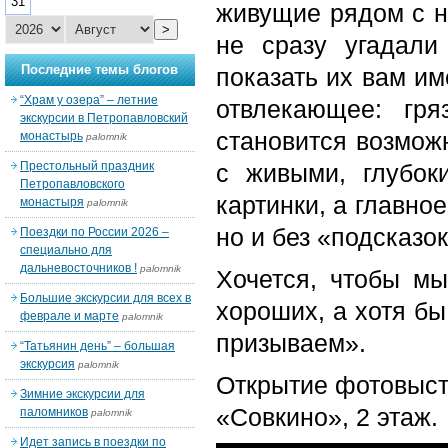
31
живущие рядом с н
>
не сразу угадал
Последние темы блогов
показать их вам им
“Храм у озера” – летние
отвлекающее: гря
экскурсии в Петропавловский
становится возможн
монастырь
palomnik
Престольный праздник
с живыми, глубок
Петропавловского
картинки, а главно
монастыря
palomnik
но и без «подсказо
Поездки по России 2026 –
специально для
дальневосточников !
palomnik
Хочется, чтобы м
Большие экскурсии для всех в
хороших, а хотя бы
феврале и марте
palomnik
призываем».
“Татьянин день” – большая
экскурсия
palomnik
Открытие фотовыста
Зимние экскурсии для
«Совкино», 2 этаж.
паломников
palomnik
Идет запись в поездки по