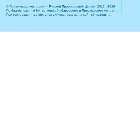
© Приамурская митрополия Русской Православной Церкви, 2012 - 2026
По благословению Митрополита Хабаровского и Приамурского Артемия.
При копировании материалов активная ссылка на сайт обязательна.