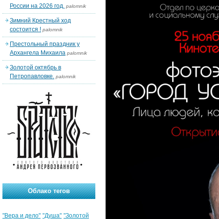
России на 2026 год.
palomnik
Зимний Крестный ход
состоится !
palomnik
Престольный праздник у
Архангела Михаила
palomnik
Золотой октябрь в
Петропавловке.
palomnik
Облако тегов
"Вера и дело"
"Душа"
"Золотой