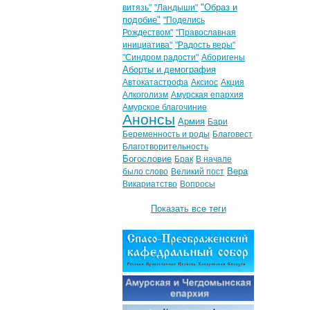
"Образ и
витязь"
"Ландыши"
подобие"
"Поделись
Рождеством"
"Православная
инициатива"
"Радость веры"
"Синдром радости"
Аборигены
Аборты и демография
Автокатастрофа
Аксиос
Акция
Алкоголизм
Амурская епархия
Амурское благочиние
Анонсы
Армия
Бари
Беременность и роды
Благовест
Благотворительность
Богословие
Брак
В начале
Вера
было слово
Великий пост
Викариатство
Вопросы
Показать все теги