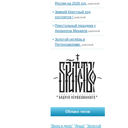
России на 2026 год.
palomnik
Зимний Крестный ход
состоится !
palomnik
Престольный праздник у
Архангела Михаила
palomnik
Золотой октябрь в
Петропавловке.
palomnik
Облако тегов
"Вера и дело"
"Душа"
"Золотой