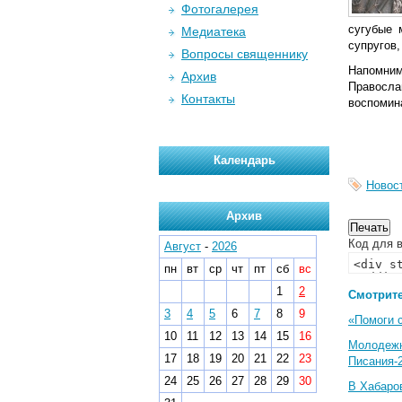
Фотогалерея
сугубые 
Медиатека
супругов,
Вопросы священнику
Напомним
Архив
Правосла
Контакты
воспомин
Календарь
Новос
Архив
Код для в
Август
-
2026
пн
вт
ср
чт
пт
сб
вс
1
2
Смотрите
3
4
5
6
7
8
9
«Помоги 
10
11
12
13
14
15
16
Молодеж
17
18
19
20
21
22
23
Писания-
24
25
26
27
28
29
30
В Хабаро