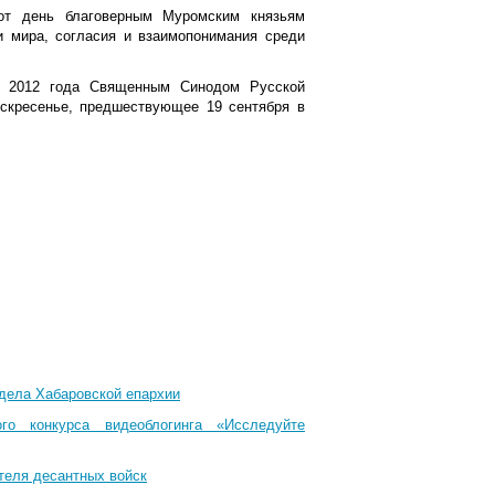
от день благоверным Муромским князьям
и мира, согласия и взаимопонимания среди
я 2012 года Священным Синодом Русской
скресенье, предшествующее 19 сентября в
тдела Хабаровской епархии
го конкурса видеоблогинга «Исследуйте
теля десантных войск