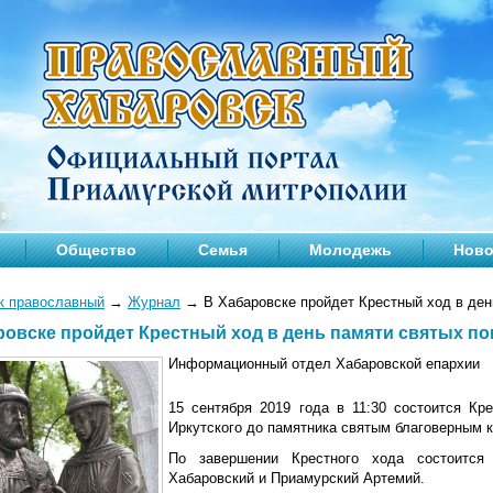
Общество
Семья
Молодежь
Ново
к православный
→
Журнал
→
В Хабаровске пройдет Крестный ход в ден
ровске пройдет Крестный ход в день памяти святых п
Информационный отдел Хабаровской епархии
15 сентября 2019 года в 11:30 состоится Кр
Иркутского до памятника святым благоверным 
По завершении Крестного хода состоится 
Хабаровский и Приамурский Артемий.