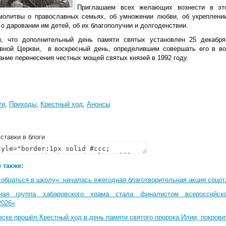
Приглашаем всех желающих вознести в эт
молитвы о православных семьях, об умножении любви, об укреплени
 о даровании им детей, об их благополучии и долгоденствии.
, что дополнительный день памяти святых установлен 25 декабр
вной Церкви, в воскресный день, определившим совершать его в во
ание перенесения честных мощей святых князей в 1992 году.
ти
,
Приходы
,
Крестный ход
,
Анонсы
ставки в блоги
 также:
собраться в школу»: началась ежегодная благотворительная акция соцо
ная группа хабаровского храма стала финалистом всероссийско
2026»
вске прошёл Крестный ход в день памяти святого пророка Илии, покрови