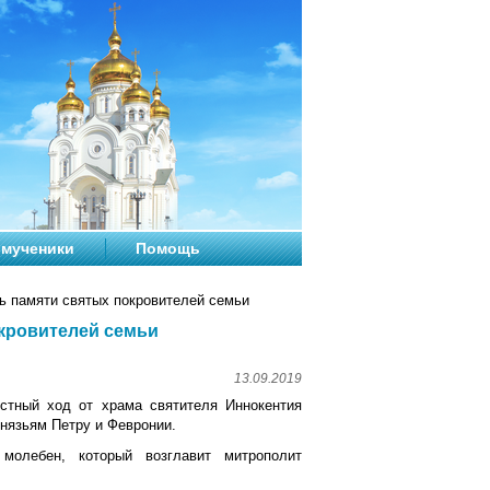
мученики
Помощь
ь памяти святых покровителей семьи
окровителей семьи
13.09.2019
естный ход от храма святителя Иннокентия
князьям Петру и Февронии.
молебен, который возглавит митрополит