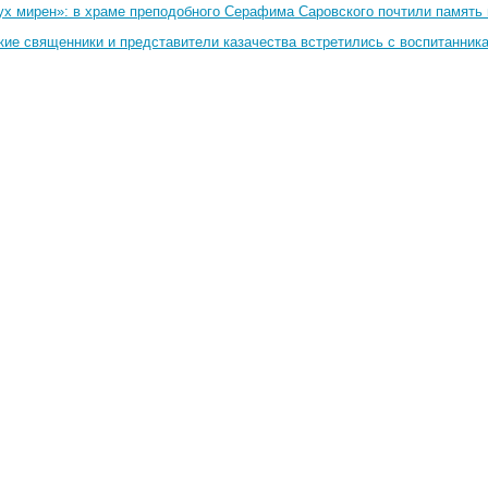
ух мирен»: в храме преподобного Серафима Саровского почтили память 
кие священники и представители казачества встретились с воспитанник