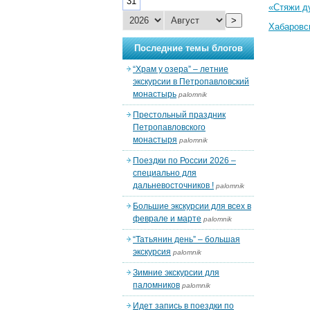
31
«Стяжи д
>
Хабаровс
Последние темы блогов
“Храм у озера” – летние
экскурсии в Петропавловский
монастырь
palomnik
Престольный праздник
Петропавловского
монастыря
palomnik
Поездки по России 2026 –
специально для
дальневосточников !
palomnik
Большие экскурсии для всех в
феврале и марте
palomnik
“Татьянин день” – большая
экскурсия
palomnik
Зимние экскурсии для
паломников
palomnik
Идет запись в поездки по