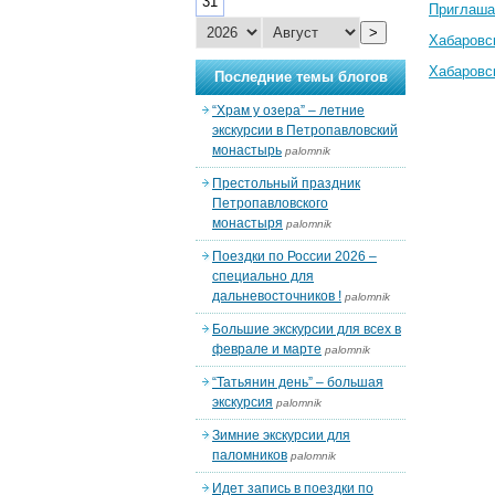
31
Приглаша
>
Хабаровс
Хабаровс
Последние темы блогов
“Храм у озера” – летние
экскурсии в Петропавловский
монастырь
palomnik
Престольный праздник
Петропавловского
монастыря
palomnik
Поездки по России 2026 –
специально для
дальневосточников !
palomnik
Большие экскурсии для всех в
феврале и марте
palomnik
“Татьянин день” – большая
экскурсия
palomnik
Зимние экскурсии для
паломников
palomnik
Идет запись в поездки по