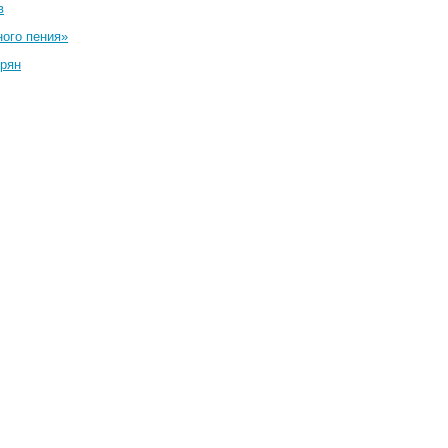
в
ного пения»
ирян