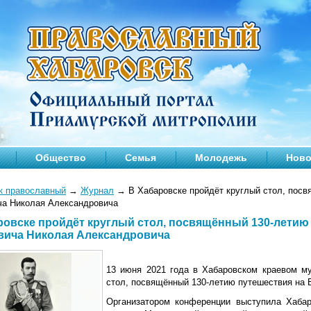
Общество
Семья
Молодежь
Ново
к православный
→
Журнал
→
В Хабаровске пройдёт круглый стол, посв
ча Николая Александровича
ровске пройдёт круглый стол, посвящённый 130-летию
вича Николая Александровича
13 июня 2021 года в Хабаровском краевом му
стол, посвящённый 130-летию путешествия на 
Организатором конференции выступила Хабар