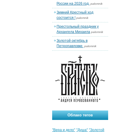
России на 2026 год.
palomnik
Зимний Крестный ход
состоится !
palomnik
Престольный праздник у
Архангела Михаила
palomnik
Золотой октябрь в
Петропавловке.
palomnik
Облако тегов
"Вера и дело"
"Душа"
"Золотой