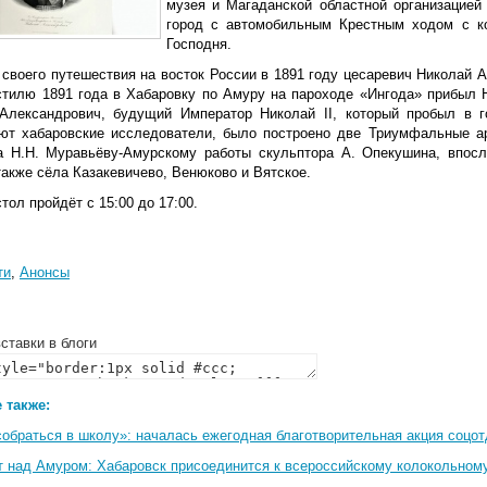
музея и Магаданской областной организацией
город с автомобильным Крестным ходом с ко
Господня.
 своего путешествия на восток России в 1891 году цесаревич Николай 
стилю 1891 года в Хабаровку по Амуру на пароходе «Ингода» прибыл 
Александрович, будущий Император Николай II, который пробыл в г
ют хабаровские исследователи, было построено две Триумфальные а
а Н.Н. Муравьёву-Амурскому работы скульптора А. Опекушина, впосл
акже сёла Казакевичево, Венюково и Вятское.
тол пройдёт с 15:00 до 17:00.
ти
,
Анонсы
ставки в блоги
 также:
собраться в школу»: началась ежегодная благотворительная акция соцо
т над Амуром: Хабаровск присоединится к всероссийскому колокольном