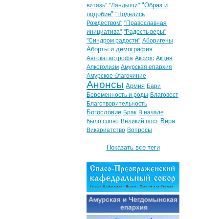
"Образ и
витязь"
"Ландыши"
подобие"
"Поделись
Рождеством"
"Православная
инициатива"
"Радость веры"
"Синдром радости"
Аборигены
Аборты и демография
Автокатастрофа
Аксиос
Акция
Алкоголизм
Амурская епархия
Амурское благочиние
Анонсы
Армия
Бари
Беременность и роды
Благовест
Благотворительность
Богословие
Брак
В начале
Вера
было слово
Великий пост
Викариатство
Вопросы
Показать все теги