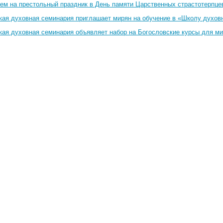
ем на престольный праздник в День памяти Царственных страстотерпце
кая духовная семинария приглашает мирян на обучение в «Школу духов
кая духовная семинария объявляет набор на Богословские курсы для м