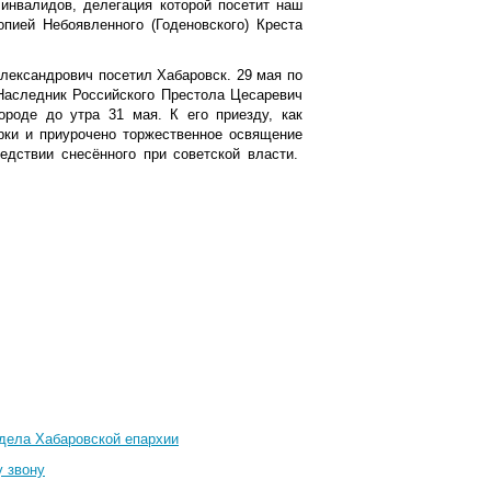
 инвалидов, делегация которой посетит наш
пией Небоявленного (Годеновского) Креста
Александрович посетил Хабаровск. 29 мая по
Наследник Российского Престола Цесаревич
ороде до утра 31 мая. К его приезду, как
рки и приурочено торжественное освящение
едствии снесённого при советской власти.
тдела Хабаровской епархии
у звону