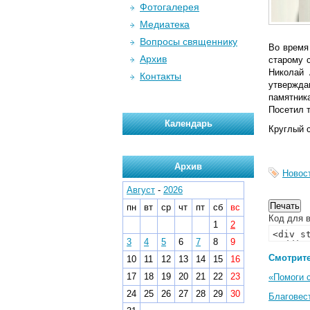
Фотогалерея
Медиатека
Вопросы священнику
Во время
Архив
старому 
Николай 
Контакты
утвержда
памятник
Посетил т
Календарь
Круглый с
Архив
Новос
Август
-
2026
пн
вт
ср
чт
пт
сб
вс
Код для в
1
2
3
4
5
6
7
8
9
Смотрите
10
11
12
13
14
15
16
17
18
19
20
21
22
23
«Помоги 
24
25
26
27
28
29
30
Благовес