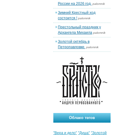
России на 2026 год.
palomnik
Зимний Крестный ход
состоится !
palomnik
Престольный праздник у
Архангела Михаила
palomnik
Золотой октябрь в
Петропавловке.
palomnik
Облако тегов
"Вера и дело"
"Душа"
"Золотой