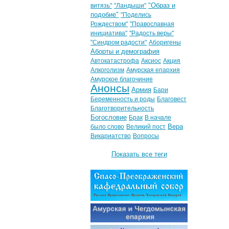
"Образ и
витязь"
"Ландыши"
подобие"
"Поделись
Рождеством"
"Православная
инициатива"
"Радость веры"
"Синдром радости"
Аборигены
Аборты и демография
Автокатастрофа
Аксиос
Акция
Алкоголизм
Амурская епархия
Амурское благочиние
Анонсы
Армия
Бари
Беременность и роды
Благовест
Благотворительность
Богословие
Брак
В начале
Вера
было слово
Великий пост
Викариатство
Вопросы
Показать все теги