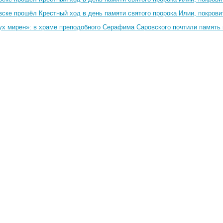
вске прошёл Крестный ход в день памяти святого пророка Илии, покрови
ух мирен»: в храме преподобного Серафима Саровского почтили память 