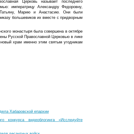
ославная Церковь называет последнего
емью: императрицу Александру Федоровну,
 Татьяну, Марию и Анастасию. Они были
приказу большевиков их вместе с придворным
нского монастыря была совершена в октябре
влены Русской Православной Церковью в лике
 новый храм именно этим святым угодникам
тдела Хабаровской епархии
го конкурса видеоблогинга «Исследуйте
теля десантных войск