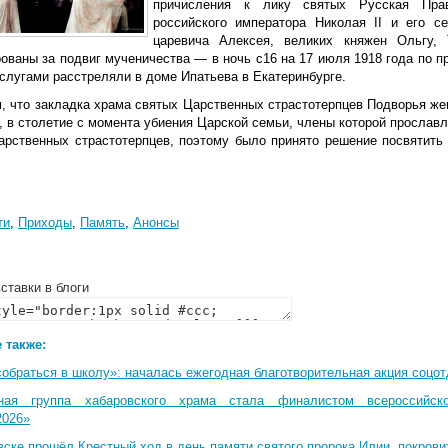
причисления к лику святых Русская Прав
российского императора Николая II и его с
царевича Алексея, великих княжен Ольгу,
рованы за подвиг мученичества — в ночь с16 на 17 июля 1918 года по 
слугами расстреляли в доме Ипатьева в Екатеринбурге.
, что закладка храма святых Царственных страстотерпцев Подворья же
а, в столетие с момента убиения Царской семьи, члены которой просла
арственных страстотерпцев, поэтому было принято решение посвятить
ти
,
Приходы
,
Память
,
Анонсы
ставки в блоги
 также:
собраться в школу»: началась ежегодная благотворительная акция соцо
ная группа хабаровского храма стала финалистом всероссийско
2026»
вске прошёл Крестный ход в день памяти святого пророка Илии, покрови