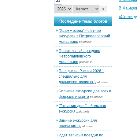
31
В Хабаро
>
«Стяжи д
Последние темы блогов
“Храм у озера” – летние
экскурсии в Петропавловский
монастырь
palomnik
Престольный праздник
Петропавловского
монастыря
palomnik
Поездки по России 2026 –
специально для
дальневосточников !
palomnik
Большие экскурсии для всех в
феврале и марте
palomnik
“Татьянин день” – большая
экскурсия
palomnik
Зимние экскурсии для
паломников
palomnik
Идет запись в поездки по