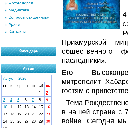
Фотогалерея
Медиатека
4
Вопросы священнику
с
Архив
Р
Контакты
Приамурской ми
общественного 
Календарь
наследники».
Архив
Его Высокопрео
Август
-
2026
митрополит Хабар
пн
вт
ср
чт
пт
сб
вс
гостям с приветств
1
2
3
4
5
6
7
8
9
- Тема Рождественс
10
11
12
13
14
15
16
в нашей стране с 
17
18
19
20
21
22
23
войне. Сегодня мы
24
25
26
27
28
29
30