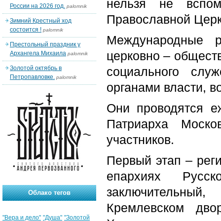
нельзя не вспо
России на 2026 год.
palomnik
Православной Церк
Зимний Крестный ход
состоится !
palomnik
Международные р
Престольный праздник у
церковно – общест
Архангела Михаила
palomnik
Золотой октябрь в
социального служ
Петропавловке.
palomnik
органами власти, 
Они проводятся е
Патриарха Моско
участников.
Первый этап – реги
епархиях Русс
заключительный,
Облако тегов
Кремлевском дво
"Вера и дело"
"Душа"
"Золотой