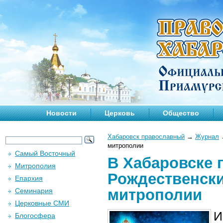
Новости
Церковь
Общество
Хабаровск православный
→
Журнал
митрополии
Самый Восточный
В Хабаровске 
Митрополия
Рождественски
Епархия
митрополии
Семинария
Церковные СМИ
И
Блогосфера