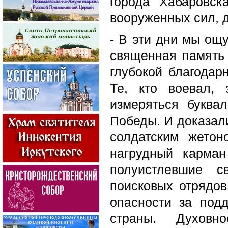
города Хабаровск
вооруженных сил, 
- В эти дни мы ощ
священная память 
глубокой благодар
Те, кто воевал,
измеряться буква
Победы. И доказали
солдатским жетон
нагрудный карман
полуистлевшие с
поисковых отрядо
опасности за под
страны. Духовн