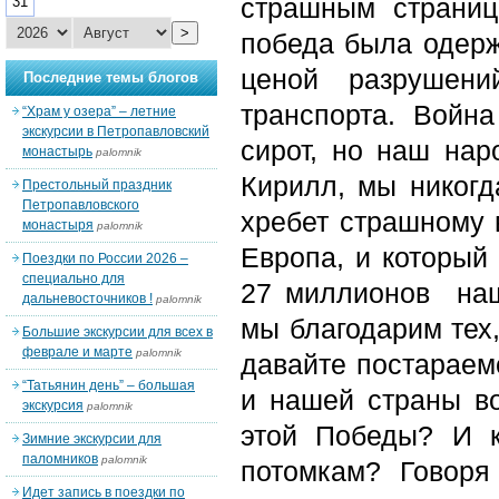
страшным страниц
31
>
победа была одерж
ценой разрушени
Последние темы блогов
транспорта. Войн
“Храм у озера” – летние
экскурсии в Петропавловский
сирот, но наш нар
монастырь
palomnik
Кирилл, мы никогд
Престольный праздник
Петропавловского
хребет страшному 
монастыря
palomnik
Европа, и который
Поездки по России 2026 –
специально для
27 миллионов наш
дальневосточников !
palomnik
мы благодарим тех,
Большие экскурсии для всех в
феврале и марте
palomnik
давайте постараем
“Татьянин день” – большая
и нашей страны в
экскурсия
palomnik
этой Победы? И 
Зимние экскурсии для
паломников
palomnik
потомкам? Говоря
Идет запись в поездки по