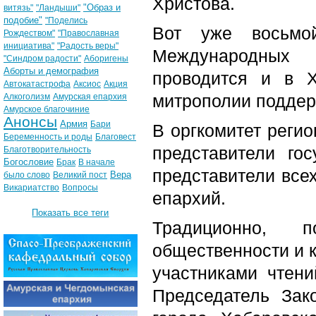
Христова.
"Образ и
витязь"
"Ландыши"
подобие"
"Поделись
Вот уже восьмо
Рождеством"
"Православная
инициатива"
"Радость веры"
Международных Р
"Синдром радости"
Аборигены
Аборты и демография
проводится и в Х
Автокатастрофа
Аксиос
Акция
митрополии поддер
Алкоголизм
Амурская епархия
Амурское благочиние
Анонсы
Армия
Бари
В оргкомитет реги
Беременность и роды
Благовест
представители го
Благотворительность
Богословие
Брак
В начале
представители все
Вера
было слово
Великий пост
Викариатство
Вопросы
епархий.
Показать все теги
Традиционно, 
общественности и к
участниками чтени
Председатель Зак