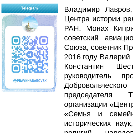
Владимир Лавров,
Telegram
Центра истории ре
РАН. Монах Кипр
советский авиаци
Союза, советник Пр
2016 году Валерий
Константин Шест
руководитель пр
Добровольческо
председателя Т
организации «Цент
«Семья и семейн
исторических нау
религий народо