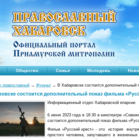
Общество
Семья
Молодежь
Ново
к православный
→
Журнал
→
В Хабаровске состоится дополнительный 
ровске состоится дополнительный показ фильма «Русс
Информационный отдел Хабаровской епархии
6 июня 2023 года в 18:30 в кинотеатре «Совк
состоится дополнительный показ фильма «Русс
Фильм «Русский крест» - это ​ история ​ внут
простого человека, запутавшего в жизненных