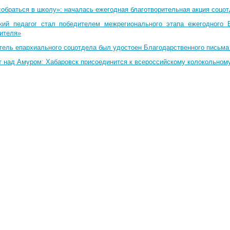
собраться в школу»: началась ежегодная благотворительная акция соцо
кий педагог стал победителем межрегионального этапа ежегодного 
чителя»
тель епархиального соцотдела был удостоен Благодарственного письма
т над Амуром: Хабаровск присоединится к всероссийскому колокольном