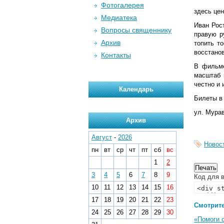
Фотогалерея
здесь цен
Медиатека
Иван Рос
Вопросы священнику
правую р
Архив
топить т
восстанов
Контакты
В фильме
масштаб 
честно и
Календарь
Билеты в 
ул. Муравь
Архив
Август
-
2026
Новос
пн
вт
ср
чт
пт
сб
вс
1
2
3
4
5
6
7
8
9
Код для в
10
11
12
13
14
15
16
17
18
19
20
21
22
23
Смотрите
24
25
26
27
28
29
30
«Помоги 