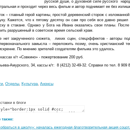
русской душе, о духовной силе русского ​ наро
тральная и проходит через весь фильм и автор поднимает ее без излиш
ток – главный герой картины, простой деревенский сторож с изломанно
уку. Кажется, что к пятому десятку он сам про себя все давно решил 
оску в стакане. Однако у Бога на Ивана оказались свои планы. После
ить разрушенный в советское время сельский храм.​
 нет закрученного сюжета, ​ лихих сцен, спецэффектов - авторы под
первоначального замысла – переложить поэму, очень христианский те
 искренне. По мнению зрителей создателям фильма это удалось.
кассах к/т «Совкино» - пожертвование 200 руб.
ева-Амурского, 34, кассы к/т: ​ 8 (4212) 32-49-32. Справки по тел. 8​ 909​ 
ти
,
Отделы
,
Культура
,
Анонсы
ставки в блоги
 также:
собраться в школу»: началась ежегодная благотворительная акция соцо