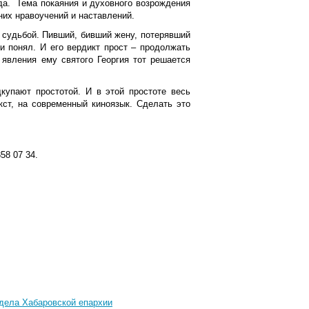
да. ​ Тема покаяния и духовного возрождения
них нравоучений и наставлений.
й судьбой. Пивший, бивший жену, потерявший
и понял. И его вердикт прост – продолжать
 явления ему святого Георгия тот решается
купают простотой. И в этой простоте весь
кст, на современный киноязык. Сделать это
858 07 34.
тдела Хабаровской епархии