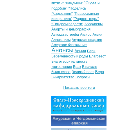
"Образ и
витязь"
"Ландыши"
подобие"
"Поделись
Рождеством"
"Православная
инициатива"
"Радость веры"
"Синдром радости"
Аборигены
Аборты и демография
Автокатастрофа
Аксиос
Акция
Алкоголизм
Амурская епархия
Амурское благочиние
Анонсы
Армия
Бари
Беременность и роды
Благовест
Благотворительность
Богословие
Брак
В начале
Вера
было слово
Великий пост
Викариатство
Вопросы
Показать все теги