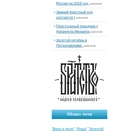
России на 2026 год.
palomnik
Зимний Крестный ход
состоится !
palomnik
Престольный праздник у
Архангела Михаила
palomnik
Золотой октябрь в
Петропавловке.
palomnik
Облако тегов
"Вера и дело"
"Душа"
"Золотой