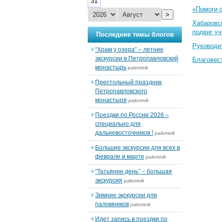
31
«Помоги 
>
Хабаровс
подвиг у
Последние темы блогов
Руководи
“Храм у озера” – летние
экскурсии в Петропавловский
Благовес
монастырь
palomnik
Престольный праздник
Петропавловского
монастыря
palomnik
Поездки по России 2026 –
специально для
дальневосточников !
palomnik
Большие экскурсии для всех в
феврале и марте
palomnik
“Татьянин день” – большая
экскурсия
palomnik
Зимние экскурсии для
паломников
palomnik
Идет запись в поездки по