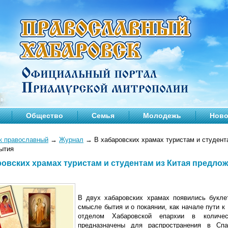
Общество
Семья
Молодежь
Ново
к православный
→
Журнал
→
В хабаровских храмах туристам и студент
ытия
ровских храмах туристам и студентам из Китая предло
В двух хабаровских храмах появились букле
смысле бытия и о покаянии, как начале пути 
отделом Хабаровской епархии в количес
предназначены для распространения в Спа