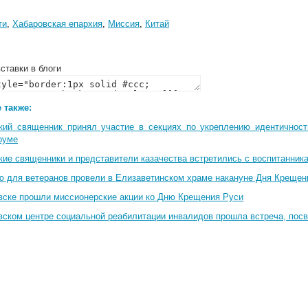
ти
,
Хабаровская епархия
,
Миссия
,
Китай
ставки в блоги
 также:
кий священник принял участие в секциях по укреплению идентичнос
руме
кие священники и представители казачества встретились с воспитанник
ю для ветеранов провели в Елизаветинском храме накануне Дня Крещен
вске прошли миссионерские акции ко Дню Крещения Руси
вском центре социальной реабилитации инвалидов прошла встреча, по