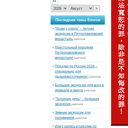
31
>
Последние темы блогов
“Храм у озера” – летние
экскурсии в Петропавловский
монастырь
palomnik
Престольный праздник
Петропавловского
монастыря
palomnik
Поездки по России 2026 –
специально для
дальневосточников !
palomnik
Большие экскурсии для всех в
феврале и марте
palomnik
“Татьянин день” – большая
экскурсия
palomnik
Зимние экскурсии для
паломников
palomnik
Идет запись в поездки по