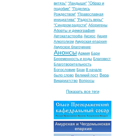
"Образ и
витязь"
"Ландыши"
подобие"
"Поделись
Рождеством"
"Православная
инициатива"
"Радость веры"
"Синдром радости"
Аборигены
Аборты и демография
Автокатастрофа
Аксиос
Акция
Алкоголизм
Амурская епархия
Амурское благочиние
Анонсы
Армия
Бари
Беременность и роды
Благовест
Благотворительность
Богословие
Брак
В начале
Вера
было слово
Великий пост
Викариатство
Вопросы
Показать все теги