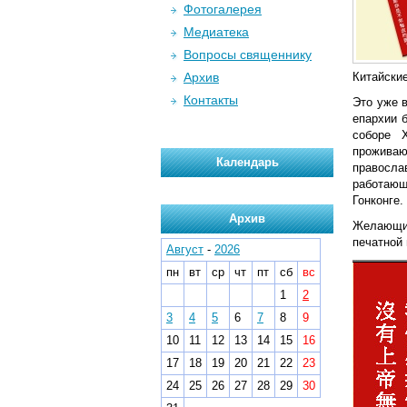
Фотогалерея
Медиатека
Вопросы священнику
Архив
Китайские
Контакты
Это уже 
епархии 
соборе 
прожива
Календарь
правосла
работающ
Гонконге.
Архив
Желающим
печатной 
Август
-
2026
пн
вт
ср
чт
пт
сб
вс
1
2
3
4
5
6
7
8
9
10
11
12
13
14
15
16
17
18
19
20
21
22
23
24
25
26
27
28
29
30