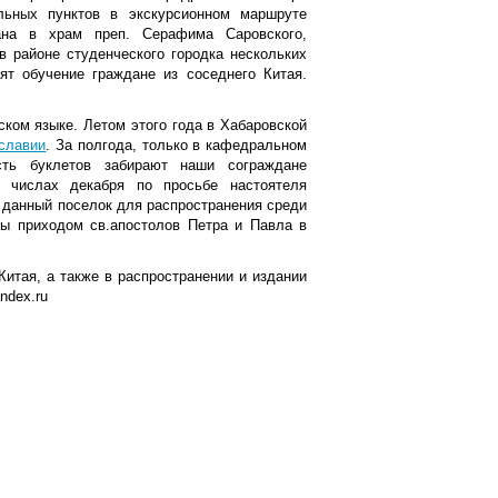
льных пунктов в экскурсионном маршруте
ана в храм преп. Серафима Саровского,
в районе студенческого городка нескольких
ят обучение граждане из соседнего Китая.
ском языке. Летом этого года в Хабаровской
ославии
. За полгода, только в кафедральном
сть буклетов забирают наши сограждане
 числах декабря по просьбе настоятеля
в данный поселок для распространения среди
ны приходом св.апостолов Петра и Павла в
итая, а также в распространении и издании
ndex.ru