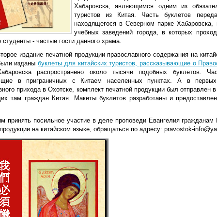
Хабаровска, являющимся одним из обязате
туристов из Китая. Часть буклетов перед
находящегося в Северном парке Хабаровска, 
учебных заведений города, в которых проход
 студенты - частые гости данного храма.
второе издание печатной продукции православного содержания на китай
были изданы
буклеты для китайских туристов, рассказывающие о Прав
Хабаровска распространено около тысячи подобных буклетов. Ча
ющие в приграничных с Китаем населенных пунктах. А в первых
вного прихода в Охотске, комплект печатной продукции был отправлен 
их там граждан Китая. Макеты буклетов разработаны и предоставле
 принять посильное участие в деле проповеди Евангелия гражданам К
продукции на китайском языке, обращаться по адресу:
pravostok-info@ya