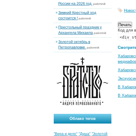
России на 2026 год.
palomnik
Новос
Зимний Крестный ход
состоится !
palomnik
Престольный праздник у
Код для в
Архангела Михаила
palomnik
Золотой октябрь в
Петропавловке.
Смотрите
palomnik
Хабаровс
медиафо
Хабаровс
Экскурси
В Хабаро
В Хабаро
Облако тегов
"Вера и дело"
"Душа"
"Золотой