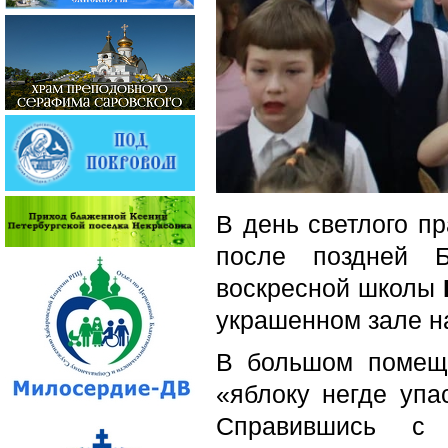
В день светлого пр
после поздней Б
воскресной школы
украшенном зале н
В большом помеще
«яблоку негде упа
Справившись с 