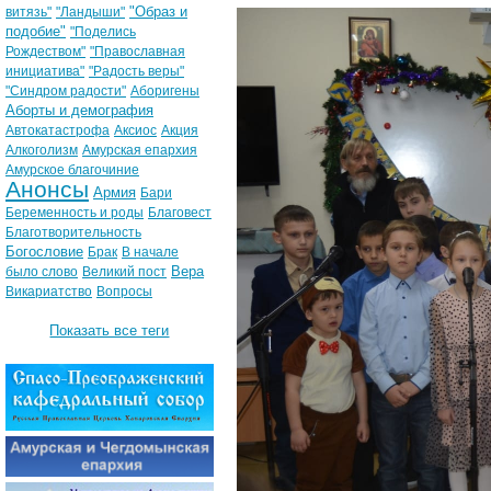
"Образ и
витязь"
"Ландыши"
подобие"
"Поделись
Рождеством"
"Православная
инициатива"
"Радость веры"
"Синдром радости"
Аборигены
Аборты и демография
Автокатастрофа
Аксиос
Акция
Алкоголизм
Амурская епархия
Амурское благочиние
Анонсы
Армия
Бари
Беременность и роды
Благовест
Благотворительность
Богословие
Брак
В начале
Вера
было слово
Великий пост
Викариатство
Вопросы
Показать все теги