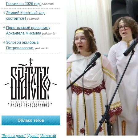
России на 2026 год.
palomnik
Зимний Крестный ход
состоится !
palomnik
Престольный праздник у
Архангела Михаила
palomnik
Золотой октябрь в
Петропавловке.
palomnik
Облако тегов
"Вера и дело"
"Душа"
"Золотой