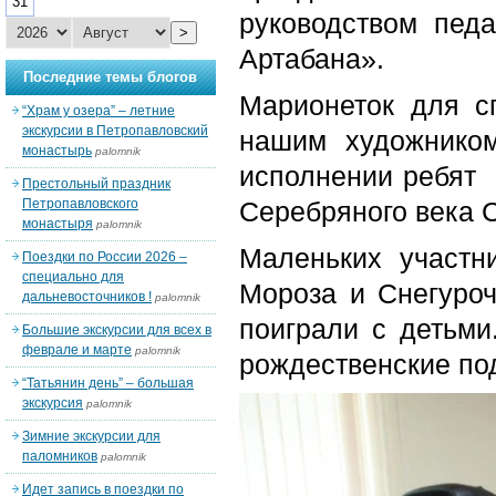
31
руководством пед
>
Артабана».
Последние темы блогов
Марионеток для с
“Храм у озера” – летние
экскурсии в Петропавловский
нашим художником
монастырь
palomnik
исполнении ребят 
Престольный праздник
Петропавловского
Серебряного века 
монастыря
palomnik
Маленьких участн
Поездки по России 2026 –
специально для
Мороза и Снегуроч
дальневосточников !
palomnik
поиграли с детьми
Большие экскурсии для всех в
феврале и марте
palomnik
рождественские под
“Татьянин день” – большая
экскурсия
palomnik
Зимние экскурсии для
паломников
palomnik
Идет запись в поездки по