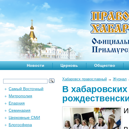
Новости
Церковь
Общество
Хабаровск православный
→
Журнал
В хабаровских
Самый Восточный
рождественски
Митрополия
Епархия
И
Семинария
Церковные СМИ
Блогосфера