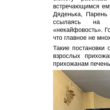
встречающимся ему
Дяденька, Парень 
ссылаясь на за
«некайфовость». Г
что главное не мно
Такие постановки 
взрослых прихожа
прихожанам печенье