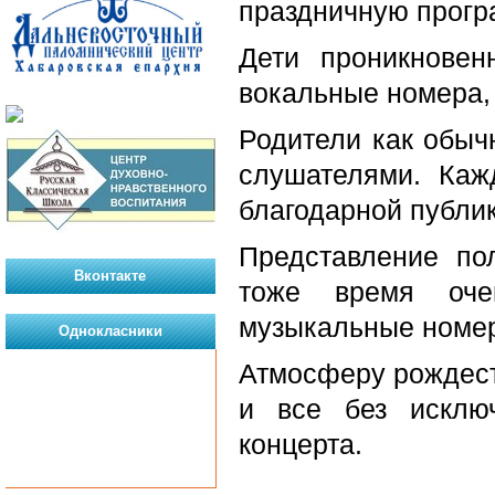
праздничную прогр
Дети проникновен
вокальные номера,
Родители как обыч
слушателями. Каж
благодарной публик
Представление по
Вконтакте
тоже время оче
музыкальные номер
Однокласники
Атмосферу рождест
и все без исклю
концерта.