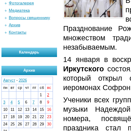
В
Фотогалерея
п
Медиатека
в
Вопросы священнику
Архив
Празднование Ро
Контакты
множеством трад
незабываемым.
Календарь
14 января в воск
Иркутского
состоя
Архив
который открыл 
Август
-
2026
иеромонах Софрони
пн
вт
ср
чт
пт
сб
вс
1
2
Ученики всех груп
3
4
5
6
7
8
9
музыки Надеждой
10
11
12
13
14
15
16
номера, посвящ
17
18
19
20
21
22
23
24
25
26
27
28
29
30
праздника стал 