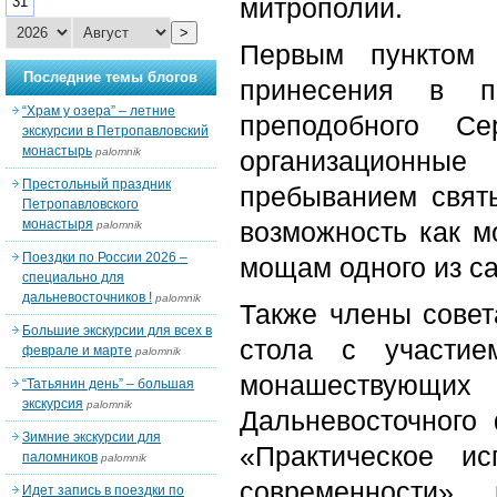
митрополии.
31
>
Первым пунктом 
Последние темы блогов
принесения в п
“Храм у озера” – летние
преподобного Се
экскурсии в Петропавловский
монастырь
palomnik
организационны
Престольный праздник
пребыванием святы
Петропавловского
монастыря
возможность как 
palomnik
Поездки по России 2026 –
мощам одного из с
специально для
дальневосточников !
palomnik
Также члены совет
Большие экскурсии для всех в
стола с участие
феврале и марте
palomnik
монашествующих 
“Татьянин день” – большая
экскурсия
palomnik
Дальневосточного
Зимние экскурсии для
«Практическое и
паломников
palomnik
современности»
Идет запись в поездки по