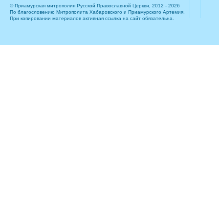
© Приамурская митрополия Русской Православной Церкви, 2012 - 2026
По благословению Митрополита Хабаровского и Приамурского Артемия.
При копировании материалов активная ссылка на сайт обязательна.