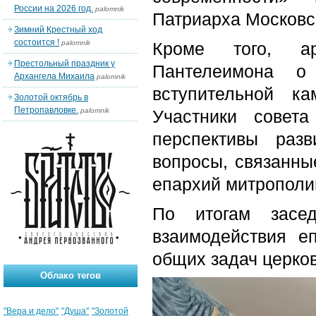
России на 2026 год.
palomnik
Патриарха Московск
Зимний Крестный ход
состоится !
palomnik
Кроме того, ар
Престольный праздник у
Пантелеимона о
Архангела Михаила
palomnik
вступительной к
Золотой октябрь в
Петропавловке.
palomnik
Участники совета
перспективы раз
вопросы, связанны
епархий митрополи
По итогам засе
взаимодействия е
общих задач церко
Облако тегов
"Вера и дело"
"Душа"
"Золотой