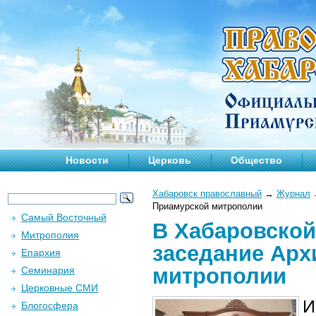
Новости
Церковь
Общество
Хабаровск православный
→
Журнал
Приамурской митрополии
Самый Восточный
В Хабаровской
Митрополия
заседание Арх
Епархия
митрополии
Семинария
Церковные СМИ
И
Блогосфера