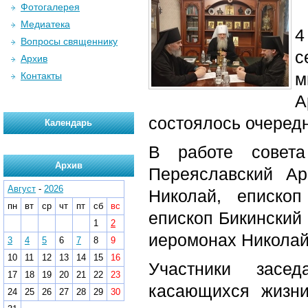
Фотогалерея
Медиатека
4
Вопросы священнику
с
Архив
м
Контакты
А
состоялось очередн
Календарь
В работе совета
Архив
Переяславский Ар
Август
-
2026
Николай, епископ
пн
вт
ср
чт
пт
сб
вс
епископ Бикинский
1
2
иеромонах Николай
3
4
5
6
7
8
9
10
11
12
13
14
15
16
Участники засе
17
18
19
20
21
22
23
касающихся жизни
24
25
26
27
28
29
30