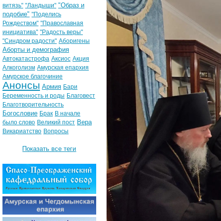
"Образ и
витязь"
"Ландыши"
подобие"
"Поделись
Рождеством"
"Православная
инициатива"
"Радость веры"
"Синдром радости"
Аборигены
Аборты и демография
Автокатастрофа
Аксиос
Акция
Алкоголизм
Амурская епархия
Амурское благочиние
Анонсы
Армия
Бари
Беременность и роды
Благовест
Благотворительность
Богословие
Брак
В начале
Вера
было слово
Великий пост
Викариатство
Вопросы
Показать все теги