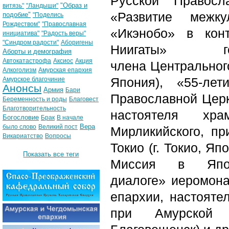
Русской Правосл
"Образ и
витязь"
"Ландыши"
«Развитие межк
подобие"
"Поделись
Рождеством"
"Православная
«Икэнобо» в кон
инициатива"
"Радость веры"
"Синдром радости"
Аборигены
Ниигаты» гос
Аборты и демография
Автокатастрофа
Аксиос
Акция
члена Центрального
Алкоголизм
Амурская епархия
Япония), «55-ле
Амурское благочиние
Анонсы
Армия
Бари
Православной Церк
Беременность и роды
Благовест
Благотворительность
настоятеля хра
Богословие
Брак
В начале
Вера
было слово
Великий пост
Мирликийского, п
Викариатство
Вопросы
Токио (г. Токио, Я
Показать все теги
Миссия в Япо
диалоге» иеромона
епархии, настояте
при Амурской 