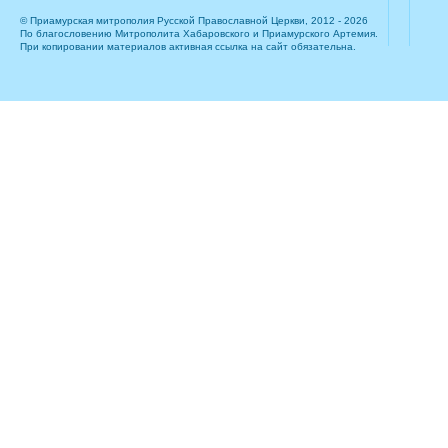
© Приамурская митрополия Русской Православной Церкви, 2012 - 2026
По благословению Митрополита Хабаровского и Приамурского Артемия.
При копировании материалов активная ссылка на сайт обязательна.