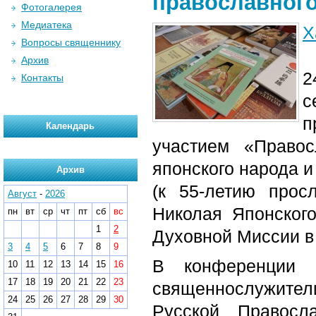
православног
Фотогалерея
Медиатека
Х
Вопросы священнику
Архив
2
Контакты
с
п
Календарь
участием «Право
японского народа и
Архив
(к 55-летию прос
Август
-
2026
Николая Японског
пн
вт
ср
чт
пт
сб
вс
1
2
Духовной Миссии в
3
4
5
6
7
8
9
В конференции п
10
11
12
13
14
15
16
17
18
19
20
21
22
23
священнослужител
24
25
26
27
28
29
30
Русской Правосл