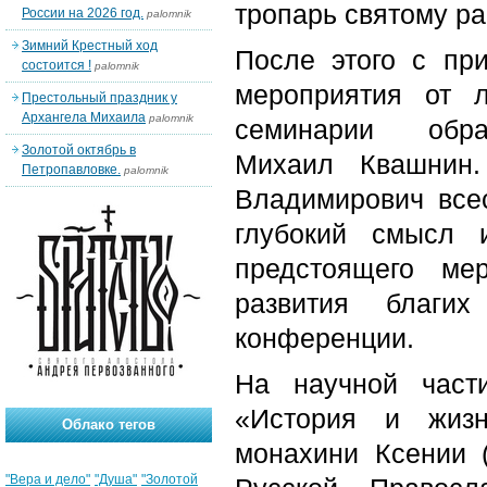
тропарь святому р
России на 2026 год.
palomnik
Зимний Крестный ход
После этого с пр
состоится !
palomnik
мероприятия от 
Престольный праздник у
Архангела Михаила
palomnik
семинарии обр
Золотой октябрь в
Михаил Квашнин.
Петропавловке.
palomnik
Владимирович все
глубокий смысл 
предстоящего ме
развития благи
конференции.
На научной част
«История и жизн
Облако тегов
монахини Ксении 
"Вера и дело"
"Душа"
"Золотой