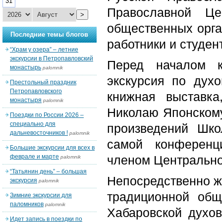
31
Православной Це
>
общественных орга
Последние темы блогов
работники и студе
“Храм у озера” – летние
экскурсии в Петропавловский
Перед началом к
монастырь
palomnik
экскурсия по дух
Престольный праздник
Петропавловского
книжная выставка
монастыря
palomnik
Николаю Японскому
Поездки по России 2026 –
специально для
произведений Шко
дальневосточников !
palomnik
самой конференц
Большие экскурсии для всех в
феврале и марте
членом Центрально
palomnik
“Татьянин день” – большая
Непосредственно ж
экскурсия
palomnik
традиционной общ
Зимние экскурсии для
паломников
palomnik
Хабаровской духо
Идет запись в поездки по