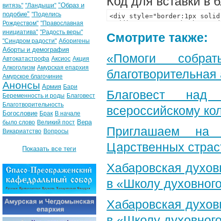
Код для вставки в 
"Образ и
витязь"
"Ландыши"
подобие"
"Поделись
Рождеством"
"Православная
инициатива"
"Радость веры"
Смотрите также:
"Синдром радости"
Аборигены
Аборты и демография
«Помоги собра
Автокатастрофа
Аксиос
Акция
Алкоголизм
Амурская епархия
благотворительная
Амурское благочиние
Анонсы
Армия
Бари
Благовест над
Беременность и роды
Благовест
Благотворительность
всероссийскому ко
Богословие
Брак
В начале
Вера
было слово
Великий пост
Приглашаем на 
Викариатство
Вопросы
Царственных страс
Показать все теги
Хабаровская духов
в «Школу духовног
Хабаровская духов
в «Школу духовног