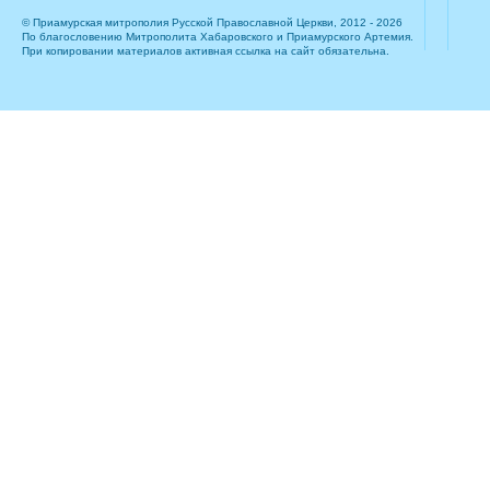
© Приамурская митрополия Русской Православной Церкви, 2012 - 2026
По благословению Митрополита Хабаровского и Приамурского Артемия.
При копировании материалов активная ссылка на сайт обязательна.