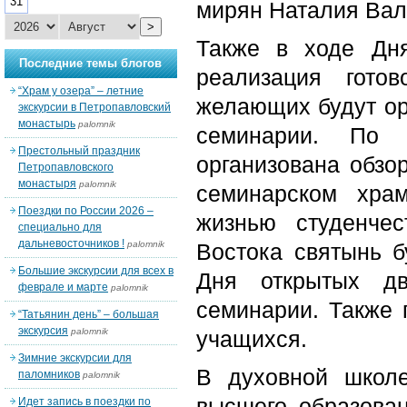
31
мирян Наталия Вал
>
Также в ходе Дня
Последние темы блогов
реализация гото
“Храм у озера” – летние
желающих будут ор
экскурсии в Петропавловский
монастырь
palomnik
семинарии. По 
Престольный праздник
организована обзо
Петропавловского
монастыря
palomnik
семинарском храм
Поездки по России 2026 –
жизнью студенче
специально для
дальневосточников !
palomnik
Востока святынь б
Большие экскурсии для всех в
Дня открытых дв
феврале и марте
palomnik
семинарии. Также 
“Татьянин день” – большая
экскурсия
palomnik
учащихся.
Зимние экскурсии для
В духовной школе
паломников
palomnik
высшего образова
Идет запись в поездки по