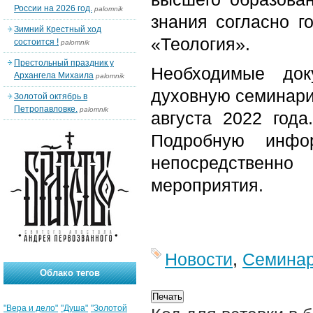
России на 2026 год.
palomnik
знания согласно г
Зимний Крестный ход
«Теология».
состоится !
palomnik
Престольный праздник у
Необходимые док
Архангела Михаила
palomnik
духовную семинари
Золотой октябрь в
Петропавловке.
palomnik
августа 2022 года
Подробную инфо
непосредственн
мероприятия.
Новости
,
Семина
Облако тегов
"Вера и дело"
"Душа"
"Золотой