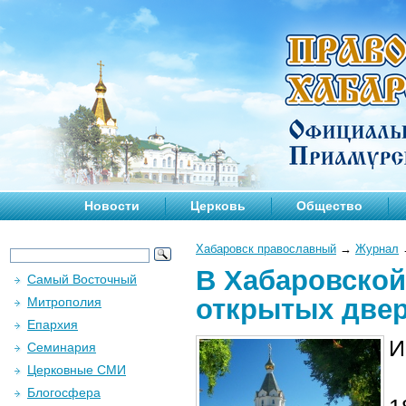
Новости
Церковь
Общество
Хабаровск православный
→
Журнал
В Хабаровской
Самый Восточный
открытых две
Митрополия
Епархия
И
Семинария
Церковные СМИ
Блогосфера