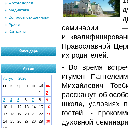
1
Фотогалерея
д
Медиатека
д
Вопросы священнику
Архив
семинарии — 
Контакты
и квалифицирован
Православной Цер
Календарь
их родителей.
- Во время встре
Архив
игумен Пантелеи
Август
-
2026
Михайлович Товб
пн
вт
ср
чт
пт
сб
вс
1
2
расскажут об особ
3
4
5
6
7
8
9
школе, условиях п
10
11
12
13
14
15
16
гостей, - проком
17
18
19
20
21
22
23
духовной семинар
24
25
26
27
28
29
30