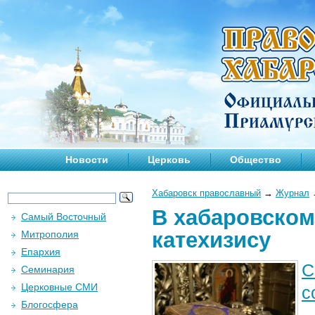
Новости
Церковь
Общество
Хабаровск православный
→
Журнал
В хабаровском
Самый Восточный
катехизису
Митрополия
Епархия
С
Семинария
Церковные СМИ
с
Блогосфера