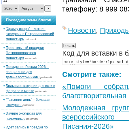
31
телефону: 8 999 08
>
Последние темы блогов
Новости
,
Приход
“Храм у озера” – летние
экскурсии в Петропавловский
монастырь
palomnik
Престольный праздник
Код для вставки в 
Петропавловского
монастыря
palomnik
Поездки по России 2026 –
специально для
Смотрите также:
дальневосточников !
palomnik
«Помоги собра
Большие экскурсии для всех в
феврале и марте
palomnik
благотворительная
“Татьянин день” – большая
экскурсия
palomnik
Молодежная груп
Зимние экскурсии для
всероссийского
паломников
palomnik
Писания-2026»
Идет запись в поездки по