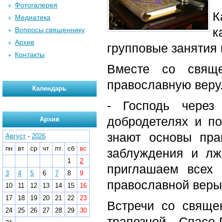
Фотогалерея
К
Медиатека
к
Вопросы священнику
Архив
групповые занятия 
Контакты
Вместе со свяще
православную веру
Календарь
- Господь через
добродетелях и по
Архив
знают основы пра
Август
-
2026
пн
вт
ср
чт
пт
сб
вс
заблуждения и лж
1
2
приглашаем всех
3
4
5
6
7
8
9
православной веры,
10
11
12
13
14
15
16
17
18
19
20
21
22
23
Встречи со свяще
24
25
26
27
28
29
30
трапезной Спасо