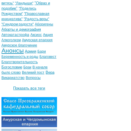
"Образ и
витязь"
"Ландыши"
подобие"
"Поделись
Рождеством"
"Православная
инициатива"
"Радость веры"
"Синдром радости"
Аборигены
Аборты и демография
Автокатастрофа
Аксиос
Акция
Алкоголизм
Амурская епархия
Амурское благочиние
Анонсы
Армия
Бари
Беременность и роды
Благовест
Благотворительность
Богословие
Брак
В начале
Вера
было слово
Великий пост
Викариатство
Вопросы
Показать все теги