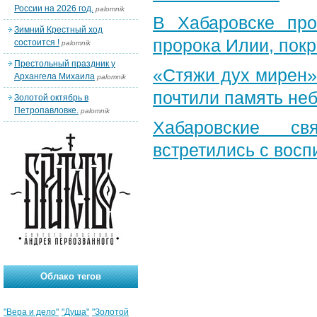
России на 2026 год.
palomnik
В Хабаровске пр
Зимний Крестный ход
пророка Илии, пок
состоится !
palomnik
Престольный праздник у
«Стяжи дух мирен»
Архангела Михаила
palomnik
почтили память неб
Золотой октябрь в
Петропавловке.
palomnik
Хабаровские св
встретились с вос
Облако тегов
"Вера и дело"
"Душа"
"Золотой