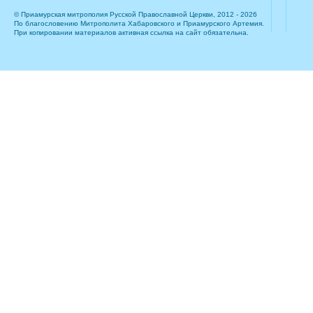
© Приамурская митрополия Русской Православной Церкви, 2012 - 2026
По благословению Митрополита Хабаровского и Приамурского Артемия.
При копировании материалов активная ссылка на сайт обязательна.