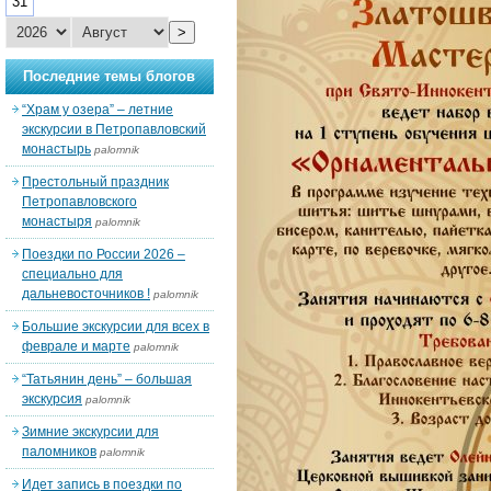
31
>
Последние темы блогов
“Храм у озера” – летние
экскурсии в Петропавловский
монастырь
palomnik
Престольный праздник
Петропавловского
монастыря
palomnik
Поездки по России 2026 –
специально для
дальневосточников !
palomnik
Большие экскурсии для всех в
феврале и марте
palomnik
“Татьянин день” – большая
экскурсия
palomnik
Зимние экскурсии для
паломников
palomnik
Идет запись в поездки по