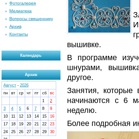
Фотогалерея
Медиатека
З
Вопросы священнику
И
Архив
г
Контакты
вышивке.
Календарь
В программе изуч
шнурами, вышивк
Архив
другое.
Август
-
2026
Занятия, которые 
пн
вт
ср
чт
пт
сб
вс
начинаются с 6 м
1
2
неделю.
3
4
5
6
7
8
9
10
11
12
13
14
15
16
Более подробная 
17
18
19
20
21
22
23
24
25
26
27
28
29
30