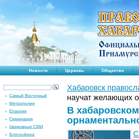
Новости
Церковь
Общество
Хабаровск правосл
Самый Восточный
научат желающих о
Митрополия
В хабаровском
Епархия
орнаментальн
Семинария
Церковные СМИ
С
Блогосфера