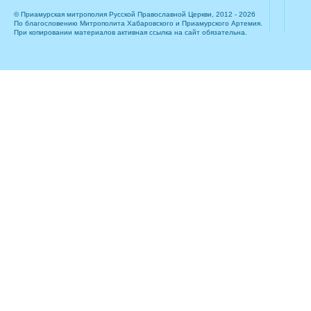
© Приамурская митрополия Русской Православной Церкви, 2012 - 2026
По благословению Митрополита Хабаровского и Приамурского Артемия.
При копировании материалов активная ссылка на сайт обязательна.