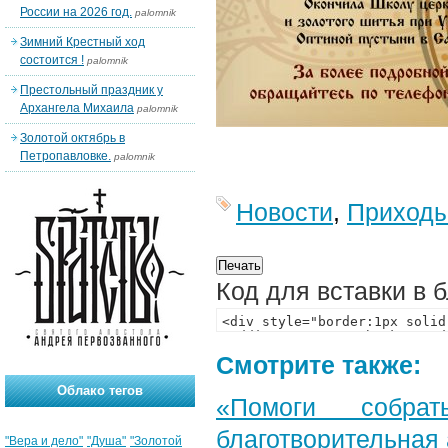
России на 2026 год.
palomnik
Зимний Крестный ход
состоится !
palomnik
Престольный праздник у
Архангела Михаила
palomnik
Золотой октябрь в
Петропавловке.
palomnik
Новости
,
Приход
Код для вставки в 
Смотрите также:
Облако тегов
«Помоги собра
благотворительная
"Вера и дело"
"Душа"
"Золотой