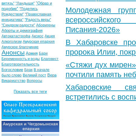
"Образ и
витязь"
"Ландыши"
Молодежная груп
подобие"
"Поделись
Рождеством"
"Православная
всероссийского
инициатива"
"Радость веры"
"Синдром радости"
Аборигены
Писания-2026»
Аборты и демография
Автокатастрофа
Аксиос
Акция
В Хабаровске пр
Алкоголизм
Амурская епархия
Амурское благочиние
пророка Илии, пок
Анонсы
Армия
Бари
Беременность и роды
Благовест
«Стяжи дух мирен»
Благотворительность
Богословие
Брак
В начале
почтили память неб
Вера
было слово
Великий пост
Викариатство
Вопросы
Хабаровские св
Показать все теги
встретились с вос