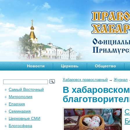
Новости
Церковь
Общество
Хабаровск православный
→
Журнал
В хабаровском
Самый Восточный
благотворител
Митрополия
Епархия
С
Семинария
Церковные СМИ
Б
Блогосфера