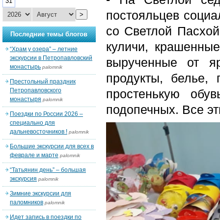
31
постояльцев социа
>
со Светлой Пасхой
Последние темы блогов
куличи, крашенные
“Храм у озера” – летние
экскурсии в Петропавловский
вырученные от я
монастырь
palomnik
продукты, белье, 
Престольный праздник
Петропавловского
простенькую обу
монастыря
palomnik
подопечных. Все эт
Поездки по России 2026 –
специально для
дальневосточников !
palomnik
Большие экскурсии для всех в
феврале и марте
palomnik
“Татьянин день” – большая
экскурсия
palomnik
Зимние экскурсии для
паломников
palomnik
Идет запись в поездки по