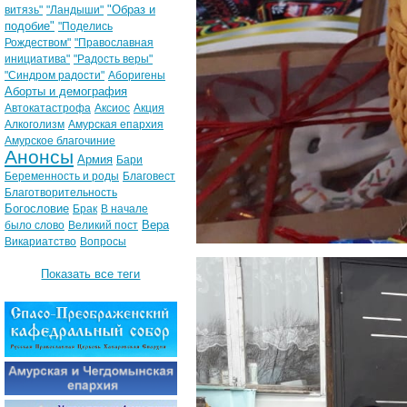
"Образ и
витязь"
"Ландыши"
подобие"
"Поделись
Рождеством"
"Православная
инициатива"
"Радость веры"
"Синдром радости"
Аборигены
Аборты и демография
Автокатастрофа
Аксиос
Акция
Алкоголизм
Амурская епархия
Амурское благочиние
Анонсы
Армия
Бари
Беременность и роды
Благовест
Благотворительность
Богословие
Брак
В начале
Вера
было слово
Великий пост
Викариатство
Вопросы
Показать все теги