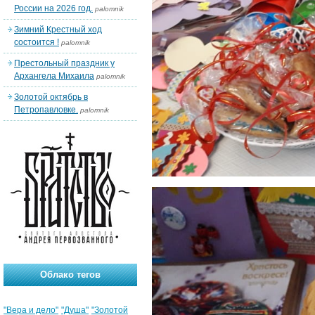
России на 2026 год.
palomnik
Зимний Крестный ход
состоится !
palomnik
Престольный праздник у
Архангела Михаила
palomnik
Золотой октябрь в
Петропавловке.
palomnik
Облако тегов
"Вера и дело"
"Душа"
"Золотой