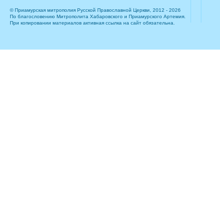
© Приамурская митрополия Русской Православной Церкви, 2012 - 2026
По благословению Митрополита Хабаровского и Приамурского Артемия.
При копировании материалов активная ссылка на сайт обязательна.