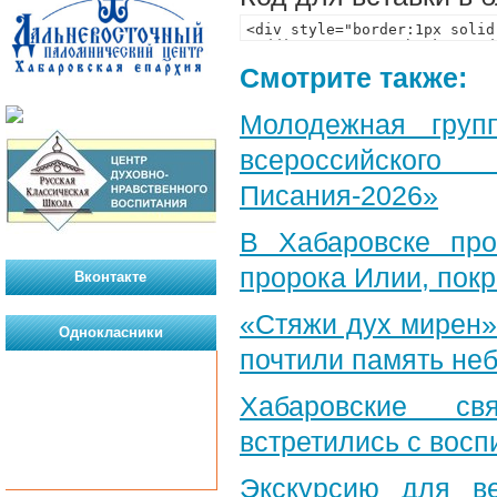
Смотрите также:
Молодежная груп
всероссийского
Писания-2026»
В Хабаровске пр
пророка Илии, пок
Вконтакте
«Стяжи дух мирен»
Однокласники
почтили память неб
Хабаровские св
встретились с вос
Экскурсию для в