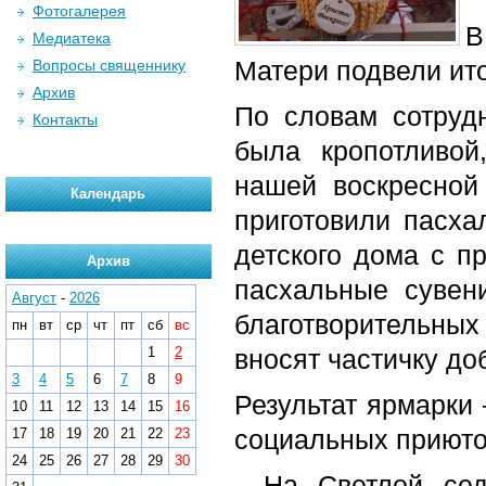
Фотогалерея
В
Медиатека
Матери подвели ито
Вопросы священнику
Архив
По словам сотруд
Контакты
была кропотливой
нашей воскресной
Календарь
приготовили пасха
детского дома с п
Архив
пасхальные сувен
Август
-
2026
благотворительных 
пн
вт
ср
чт
пт
сб
вс
1
2
вносят частичку до
3
4
5
6
7
8
9
Результат ярмарки
10
11
12
13
14
15
16
социальных приюто
17
18
19
20
21
22
23
24
25
26
27
28
29
30
- На Светлой се