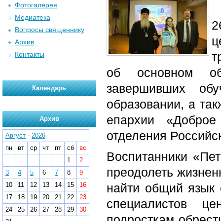
Фотогалерея
Медиатека
2
Вопросы священнику
ц
Архив
т
Контакты
об основном об
завершивших обу
Календарь
образовании, а та
епархии «Доброе
Архив
отделения Российск
Август
-
2026
пн
вт
ср
чт
пт
сб
вс
Воспитанники «Пет
1
2
преодолеть жизнен
3
4
5
6
7
8
9
10
11
12
13
14
15
16
найти общий язык 
17
18
19
20
21
22
23
специалистов це
24
25
26
27
28
29
30
подросткам обрест