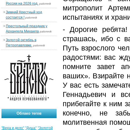
России на 2026 год.
palomnik
митрополит Арте
Зимний Крестный ход
испытаниях и хран
состоится !
palomnik
Престольный праздник у
- Дорогие ребята
Архангела Михаила
palomnik
страшась, ибо с 
Золотой октябрь в
Петропавловке.
palomnik
Путь взрослого че
радостями: вас жд
помните завет ап
ваших». Взирайте н
У вас есть замеча
Геннадьевич и в
прибегайте к ним з
конечно, не за
Облако тегов
молитвенная помощ
"Вера и дело"
"Душа"
"Золотой