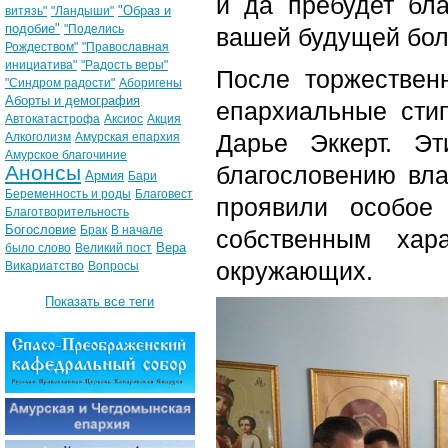
и да пребудет бл
"Образ и
витязь"
"Ландыши"
подобие"
"Поделись
вашей будущей бол
Рождеством"
"Православная
инициатива"
"Радость веры"
После торжествен
"Синдром радости"
Аборигены
Аборты и демография
епархиальные сти
Автокатастрофа
Аксиос
Акция
Дарье Эккерт. Э
Алкоголизм
Амурская епархия
Амурское благочиние
Анонсы
благословению вла
Армия
Бари
Беременность и роды
Благовест
проявили особое
Благотворительность
Богословие
Брак
В начале
собственным хар
Вера
было слово
Великий пост
окружающих.
Викариатство
Вопросы
Показать все теги