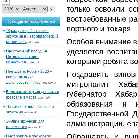
31
только освоили о
>
востребованные ра
Последние темы блогов
портного и токаря.
“Храм у озера” – летние
экскурсии в Петропавловский
Особое внимание в 
монастырь
palomnik
уделяется воспита
Престольный праздник
Петропавловского
которыми ребята в
монастыря
palomnik
Поездки по России 2026 –
Поздравить винов
специально для
митрополит Хаба
дальневосточников !
palomnik
Большие экскурсии для всех в
губернатор Хаба
феврале и марте
palomnik
образования и 
“Татьянин день” – большая
Государственной 
экскурсия
palomnik
Зимние экскурсии для
администрации, еп
паломников
palomnik
Обращаясь к вып
Идет запись в поездки по