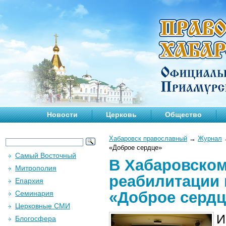
Новости
Церковь
Общество
Хабаровск православный
→
Журнал
«Доброе сердце»
Самый Восточный
В Хабаровском
Митрополия
реабилитации 
Епархия
«Доброе сердц
Семинария
Церковные СМИ
И
Блогосфера