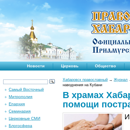
Новости
Церковь
Общество
Хабаровск православный
→
Журнал
наводнения на Кубани
Самый Восточный
В храмах Хаба
Митрополия
помощи постра
Епархия
Семинария
И
Церковные СМИ
Блогосфера