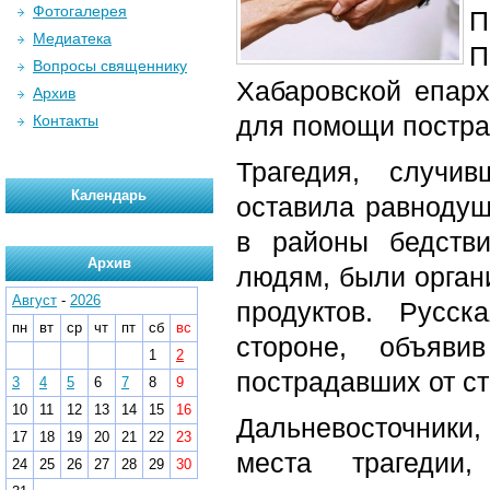
Фотогалерея
П
Медиатека
П
Вопросы священнику
Хабаровской епар
Архив
для помощи постра
Контакты
Трагедия, случи
Календарь
оставила равнодуш
в районы бедств
Архив
людям, были орган
Август
-
2026
продуктов. Русс
пн
вт
ср
чт
пт
сб
вс
стороне, объяв
1
2
пострадавших от ст
3
4
5
6
7
8
9
10
11
12
13
14
15
16
Дальневосточники,
17
18
19
20
21
22
23
места трагедии
24
25
26
27
28
29
30