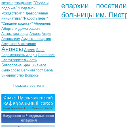
"Образ и
витязь"
"Ландыши"
епархии посетили
подобие"
"Поделись
больницы им. Пиот
Рождеством"
"Православная
инициатива"
"Радость веры"
"Синдром радости"
Аборигены
Аборты и демография
Автокатастрофа
Аксиос
Акция
Алкоголизм
Амурская епархия
Амурское благочиние
Анонсы
Армия
Бари
Беременность и роды
Благовест
Благотворительность
Богословие
Брак
В начале
Вера
было слово
Великий пост
Викариатство
Вопросы
Показать все теги