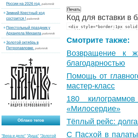
России на 2026 год.
palomnik
Зимний Крестный ход
Код для вставки в 
состоится !
palomnik
Престольный праздник у
Архангела Михаила
palomnik
Смотрите также:
Золотой октябрь в
Петропавловке.
palomnik
Возвращение к ж
благодарностью
Помощь от главног
мастер-класс
180 килограммо
«Милосердие»
Тёплый рейс: долга
Облако тегов
С Пасхой в палаты
"Вера и дело"
"Душа"
"Золотой