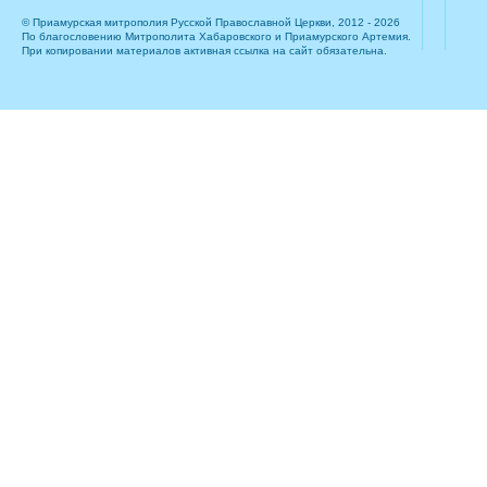
© Приамурская митрополия Русской Православной Церкви, 2012 - 2026
По благословению Митрополита Хабаровского и Приамурского Артемия.
При копировании материалов активная ссылка на сайт обязательна.