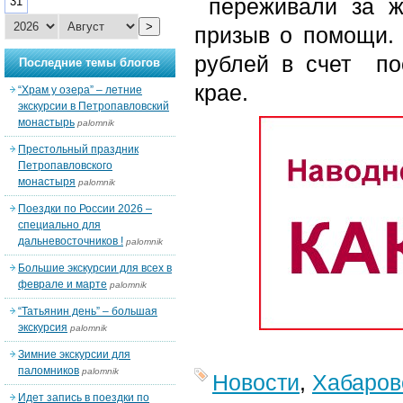
переживали за жи
31
>
призыв о помощи.
рублей в счет по
Последние темы блогов
крае.
“Храм у озера” – летние
экскурсии в Петропавловский
монастырь
palomnik
Престольный праздник
Петропавловского
монастыря
palomnik
Поездки по России 2026 –
специально для
дальневосточников !
palomnik
Большие экскурсии для всех в
феврале и марте
palomnik
“Татьянин день” – большая
экскурсия
palomnik
Зимние экскурсии для
паломников
palomnik
Новости
,
Хабаров
Идет запись в поездки по